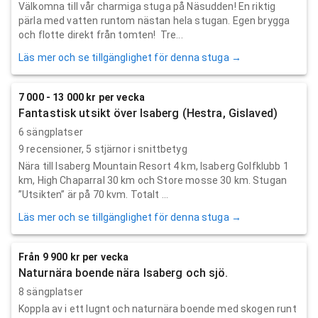
Välkomna till vår charmiga stuga på Näsudden! En riktig
pärla med vatten runtom nästan hela stugan. Egen brygga
och flotte direkt från tomten! Tre...
Läs mer och se tillgänglighet för denna stuga →
7 000 - 13 000 kr per vecka
Fantastisk utsikt över Isaberg (Hestra, Gislaved)
6 sängplatser
9
recensioner,
5
stjärnor i snittbetyg
Nära till Isaberg Mountain Resort 4 km, Isaberg Golfklubb 1
km, High Chaparral 30 km och Store mosse 30 km. Stugan
”Utsikten” är på 70 kvm. Totalt ...
Läs mer och se tillgänglighet för denna stuga →
Från 9 900 kr per vecka
Naturnära boende nära Isaberg och sjö.
8 sängplatser
Koppla av i ett lugnt och naturnära boende med skogen runt