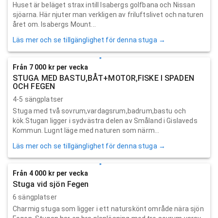
Huset är beläget strax intill Isabergs golfbana och Nissan
sjöarna. Här njuter man verkligen av friluftslivet och naturen
året om. Isabergs Mount...
Läs mer och se tillgänglighet för denna stuga →
Från 7 000 kr per vecka
STUGA MED BASTU,BÅT+MOTOR,FISKE I SPADEN
OCH FEGEN
4-5 sängplatser
Stuga med två sovrum,vardagsrum,badrum,bastu och
kök.Stugan ligger i sydvästra delen av Småland i Gislaveds
Kommun. Lugnt läge med naturen som närm...
Läs mer och se tillgänglighet för denna stuga →
Från 4 000 kr per vecka
Stuga vid sjön Fegen
6 sängplatser
Charmig stuga som ligger i ett naturskönt område nära sjön