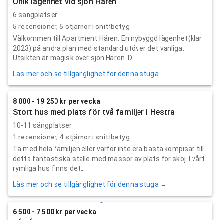
Unik lägenhet vid sjön Hären
6 sängplatser
5
recensioner,
5
stjärnor i snittbetyg
Välkommen till Apartment Hären. En nybyggd lägenhet(klar
2023) på andra plan med standard utöver det vanliga.
Utsikten är magisk över sjön Hären. D...
Läs mer och se tillgänglighet för denna stuga →
8 000 - 19 250 kr per vecka
Stort hus med plats för två familjer i Hestra
10-11 sängplatser
1
recensioner,
4
stjärnor i snittbetyg
Ta med hela familjen eller varför inte era bästa kompisar till
detta fantastiska ställe med massor av plats för skoj. I vårt
rymliga hus finns det...
Läs mer och se tillgänglighet för denna stuga →
6 500 - 7 500 kr per vecka