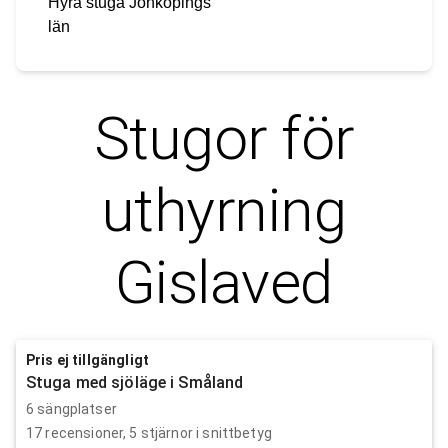
Hyra stuga
Jönköpings
län
Stugor för
uthyrning
Gislaved
Pris ej tillgängligt
Stuga med sjöläge i Småland
6 sängplatser
17
recensioner,
5
stjärnor i snittbetyg