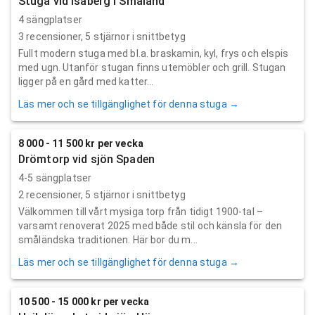
Stuga vid Isaberg i Småland
4 sängplatser
3
recensioner,
5
stjärnor i snittbetyg
Fullt modern stuga med bl.a. braskamin, kyl, frys och elspis
med ugn. Utanför stugan finns utemöbler och grill. Stugan
ligger på en gård med katter...
Läs mer och se tillgänglighet för denna stuga →
8 000 - 11 500 kr per vecka
Drömtorp vid sjön Spaden
4-5 sängplatser
2
recensioner,
5
stjärnor i snittbetyg
Välkommen till vårt mysiga torp från tidigt 1900-tal –
varsamt renoverat 2025 med både stil och känsla för den
småländska traditionen. Här bor du m...
Läs mer och se tillgänglighet för denna stuga →
10 500 - 15 000 kr per vecka