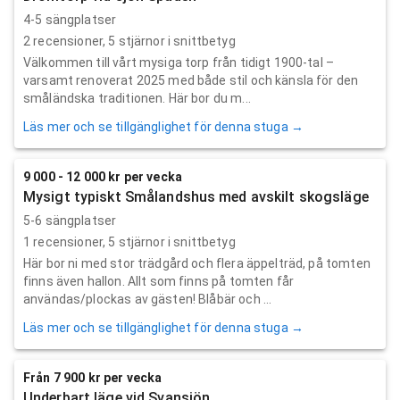
4-5 sängplatser
2
recensioner,
5
stjärnor i snittbetyg
Välkommen till vårt mysiga torp från tidigt 1900-tal –
varsamt renoverat 2025 med både stil och känsla för den
småländska traditionen. Här bor du m...
Läs mer och se tillgänglighet för denna stuga →
9 000 - 12 000 kr per vecka
Mysigt typiskt Smålandshus med avskilt skogsläge
5-6 sängplatser
1
recensioner,
5
stjärnor i snittbetyg
Här bor ni med stor trädgård och flera äppelträd, på tomten
finns även hallon. Allt som finns på tomten får
användas/plockas av gästen! Blåbär och ...
Läs mer och se tillgänglighet för denna stuga →
Från 7 900 kr per vecka
Underbart läge vid Svansjön