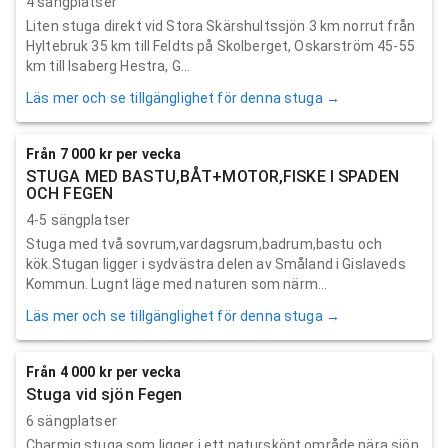
4 sängplatser
Liten stuga direkt vid Stora Skärshultssjön 3 km norrut från
Hyltebruk 35 km till Feldts på Skolberget, Oskarström 45-55
km till Isaberg Hestra, G...
Läs mer och se tillgänglighet för denna stuga →
Från 7 000 kr per vecka
STUGA MED BASTU,BÅT+MOTOR,FISKE I SPADEN
OCH FEGEN
4-5 sängplatser
Stuga med två sovrum,vardagsrum,badrum,bastu och
kök.Stugan ligger i sydvästra delen av Småland i Gislaveds
Kommun. Lugnt läge med naturen som närm...
Läs mer och se tillgänglighet för denna stuga →
Från 4 000 kr per vecka
Stuga vid sjön Fegen
6 sängplatser
Charmig stuga som ligger i ett naturskönt område nära sjön