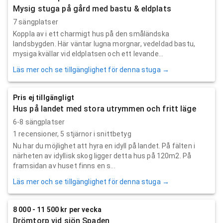
Mysig stuga på gård med bastu & eldplats
7 sängplatser
Koppla av i ett charmigt hus på den småländska
landsbygden. Här väntar lugna morgnar, vedeldad bastu,
mysiga kvällar vid eldplatsen och ett levande...
Läs mer och se tillgänglighet för denna stuga →
Pris ej tillgängligt
Hus på landet med stora utrymmen och fritt läge
6-8 sängplatser
1
recensioner,
5
stjärnor i snittbetyg
Nu har du möjlighet att hyra en idyll på landet. På fälten i
närheten av idyllisk skog ligger detta hus på 120m2. På
framsidan av huset finns en s...
Läs mer och se tillgänglighet för denna stuga →
8 000 - 11 500 kr per vecka
Drömtorp vid sjön Spaden