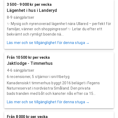
3 500 - 9 000 kr per vecka
Lägenhet i hus i Landeryd
8-9 sängplatser
✨ Mysig och nyrenoverad lägenhet nära Ullared – perfekt för
familjer, vänner och shoppingresor! ✨ Letar du efter ett
bekvämt och rymligt boende nä...
Läs mer och se tillgänglighet för denna stuga →
Från 10 500 kr per vecka
Jaktlodge - Timmerhus
4-6 sängplatser
6
recensioner,
5
stjärnor i snittbetyg
Kanadensiskt timmerhus byggt 2016 beläget i Fegens
Naturreservat i nordvästra Småland. Den privata
badstranden med båt och kanoter nås efter ca 15...
Läs mer och se tillgänglighet för denna stuga →
Från 8 000 kr per vecka