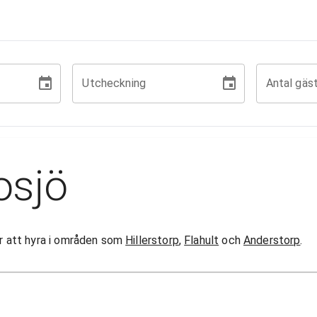
Utcheckning
Antal gäs
osjö
gor att hyra i områden som
Hillerstorp
,
Flahult
och
Anderstorp
.