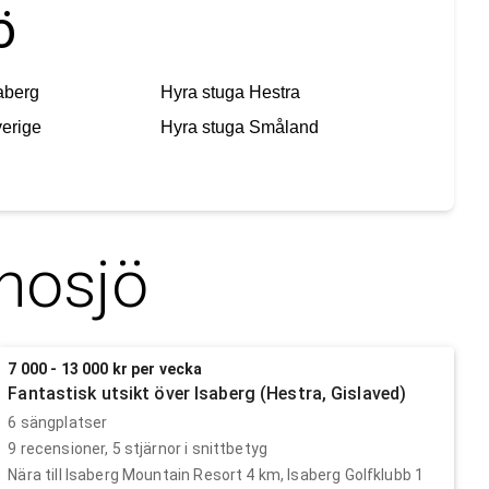
ö
aberg
Hyra stuga
Hestra
erige
Hyra stuga
Småland
nosjö
7 000 - 13 000 kr per vecka
Fantastisk utsikt över Isaberg (Hestra, Gislaved)
6 sängplatser
9
recensioner,
5
stjärnor i snittbetyg
Nära till Isaberg Mountain Resort 4 km, Isaberg Golfklubb 1