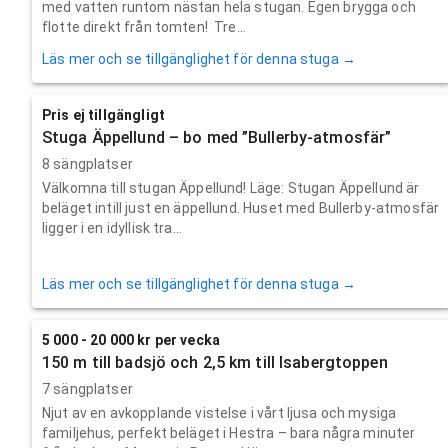
med vatten runtom nästan hela stugan. Egen brygga och
flotte direkt från tomten! Tre...
Läs mer och se tillgänglighet för denna stuga →
Pris ej tillgängligt
Stuga Äppellund – bo med ”Bullerby-atmosfär”
8 sängplatser
Välkomna till stugan Äppellund! Läge: Stugan Äppellund är
beläget intill just en äppellund. Huset med Bullerby-atmosfär
ligger i en idyllisk tra...
Läs mer och se tillgänglighet för denna stuga →
5 000 - 20 000 kr per vecka
150 m till badsjö och 2,5 km till Isabergtoppen
7 sängplatser
Njut av en avkopplande vistelse i vårt ljusa och mysiga
familjehus, perfekt beläget i Hestra – bara några minuter