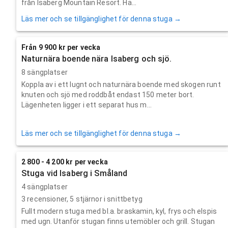
från Isaberg Mountain Resort. Hä...
Läs mer och se tillgänglighet för denna stuga →
Från 9 900 kr per vecka
Naturnära boende nära Isaberg och sjö.
8 sängplatser
Koppla av i ett lugnt och naturnära boende med skogen runt
knuten och sjö med roddbåt endast 150 meter bort.
Lägenheten ligger i ett separat hus m...
Läs mer och se tillgänglighet för denna stuga →
2 800 - 4 200 kr per vecka
Stuga vid Isaberg i Småland
4 sängplatser
3
recensioner,
5
stjärnor i snittbetyg
Fullt modern stuga med bl.a. braskamin, kyl, frys och elspis
med ugn. Utanför stugan finns utemöbler och grill. Stugan