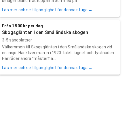
beläget bland trädtopparna och med pa...
Läs mer och se tillgänglighet för denna stuga →
Från 1 500 kr per dag
Skogsgläntan i den Småländska skogen
3-5 sängplatser
Välkommen till Skogsgläntan i den Småländska skogen vid
en insjö. Här kliver man in i 1920-talet, lugnet och tystnaden.
Här råder andra ”måsten” ä...
Läs mer och se tillgänglighet för denna stuga →