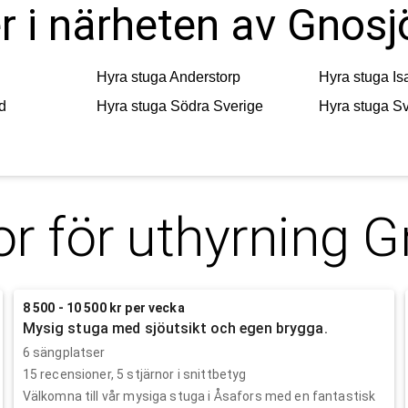
r i närheten av Gnosj
Hyra stuga
Anderstorp
Hyra stuga
Is
d
Hyra stuga
Södra Sverige
Hyra stuga
Sv
r för uthyrning
G
8 500 - 10 500 kr per vecka
Mysig stuga med sjöutsikt och egen brygga.
6 sängplatser
15
recensioner,
5
stjärnor i snittbetyg
Välkomna till vår mysiga stuga i Åsafors med en fantastisk