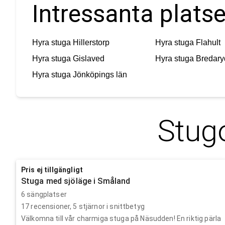
Intressanta platse
Hyra stuga
Hillerstorp
Hyra stuga
Flahult
Hyra stuga
Gislaved
Hyra stuga
Bredary
Hyra stuga
Jönköpings län
Stugo
Pris ej tillgängligt
Stuga med sjöläge i Småland
6 sängplatser
17
recensioner,
5
stjärnor i snittbetyg
Välkomna till vår charmiga stuga på Näsudden! En riktig pärla