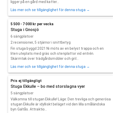
ligger på en gård med katter...
Läs mer och se tillgänglighet för denna stuga →
5 500 - 7 000 kr per vecka
Stuga i Gnosjö
6 sängplatser
2
recensioner,
5
stjärnor i snittbetyg
Fin stuga byggd 2021 Ni möts av en belyst trappa och en
liten uteplats med gräs och stenplattor vid entrén.
Skärmtak över trädgårdsmöbler och gril...
Läs mer och se tillgänglighet för denna stuga →
Pris ej tillgängligt
Stuga Ekkulle – bo med storslagna vyer
5 sängplatser
Välkomna till stugan Ekkulle! Läge: Den trevliga och generösa
stugan Ekkulle är idylliskt beläget vid den lilla småländska
byn Galtås. Attraktio...