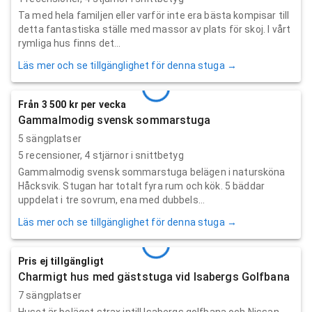
Ta med hela familjen eller varför inte era bästa kompisar till
detta fantastiska ställe med massor av plats för skoj. I vårt
rymliga hus finns det...
Läs mer och se tillgänglighet för denna stuga →
Från 3 500 kr per vecka
Gammalmodig svensk sommarstuga
5 sängplatser
5
recensioner,
4
stjärnor i snittbetyg
Gammalmodig svensk sommarstuga belägen i natursköna
Håcksvik. Stugan har totalt fyra rum och kök. 5 bäddar
uppdelat i tre sovrum, ena med dubbels...
Läs mer och se tillgänglighet för denna stuga →
Pris ej tillgängligt
Charmigt hus med gäststuga vid Isabergs Golfbana
7 sängplatser
Huset är beläget strax intill Isabergs golfbana och Nissan