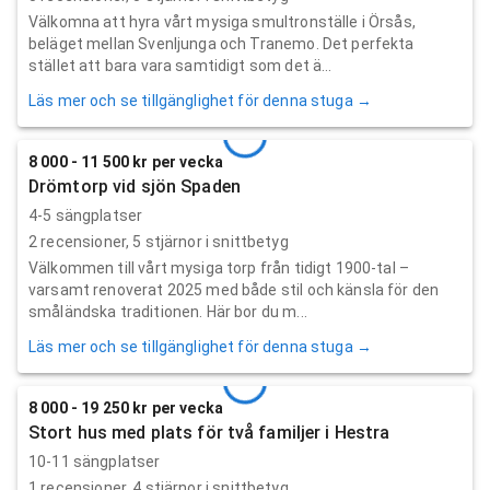
Välkomna att hyra vårt mysiga smultronställe i Örsås,
beläget mellan Svenljunga och Tranemo. Det perfekta
stället att bara vara samtidigt som det ä...
Läs mer och se tillgänglighet för denna stuga →
8 000 - 11 500 kr per vecka
Drömtorp vid sjön Spaden
4-5 sängplatser
2
recensioner,
5
stjärnor i snittbetyg
Välkommen till vårt mysiga torp från tidigt 1900-tal –
varsamt renoverat 2025 med både stil och känsla för den
småländska traditionen. Här bor du m...
Läs mer och se tillgänglighet för denna stuga →
8 000 - 19 250 kr per vecka
Stort hus med plats för två familjer i Hestra
10-11 sängplatser
1
recensioner,
4
stjärnor i snittbetyg