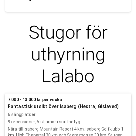
Stugor för
uthyrning
Lalabo
7 000 - 13 000 kr per vecka
Fantastisk utsikt över Isaberg (Hestra, Gislaved)
6 sängplatser
9
recensioner,
5
stjärnor i snittbetyg
Nära till Isaberg Mountain Resort 4 km, Isaberg Golfklubb 1
km, High Chaparral 30 km och Store mosse 30 km. Stugan