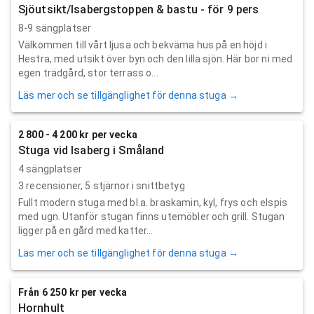
Sjöutsikt/Isabergstoppen & bastu - för 9 pers
8-9 sängplatser
Välkommen till vårt ljusa och bekväma hus på en höjd i
Hestra, med utsikt över byn och den lilla sjön. Här bor ni med
egen trädgård, stor terrass o...
Läs mer och se tillgänglighet för denna stuga →
2 800 - 4 200 kr per vecka
Stuga vid Isaberg i Småland
4 sängplatser
3
recensioner,
5
stjärnor i snittbetyg
Fullt modern stuga med bl.a. braskamin, kyl, frys och elspis
med ugn. Utanför stugan finns utemöbler och grill. Stugan
ligger på en gård med katter...
Läs mer och se tillgänglighet för denna stuga →
Från 6 250 kr per vecka
Hornhult