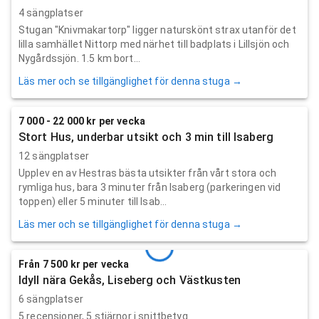
4 sängplatser
Stugan "Knivmakartorp" ligger naturskönt strax utanför det
lilla samhället Nittorp med närhet till badplats i Lillsjön och
Nygårdssjön. 1.5 km bort...
Läs mer och se tillgänglighet för denna stuga →
7 000 - 22 000 kr per vecka
Stort Hus, underbar utsikt och 3 min till Isaberg
12 sängplatser
Upplev en av Hestras bästa utsikter från vårt stora och
rymliga hus, bara 3 minuter från Isaberg (parkeringen vid
toppen) eller 5 minuter till Isab...
Läs mer och se tillgänglighet för denna stuga →
Från 7 500 kr per vecka
Idyll nära Gekås, Liseberg och Västkusten
6 sängplatser
5
recensioner,
5
stjärnor i snittbetyg