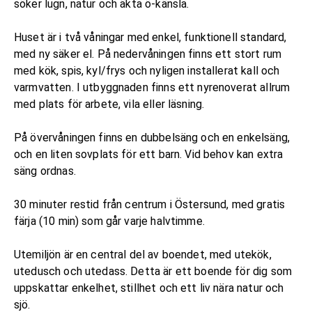
söker lugn, natur och äkta ö-känsla.
Huset är i två våningar med enkel, funktionell standard,
med ny säker el. På nedervåningen finns ett stort rum
med kök, spis, kyl/frys och nyligen installerat kall och
varmvatten. I utbyggnaden finns ett nyrenoverat allrum
med plats för arbete, vila eller läsning.
På övervåningen finns en dubbelsäng och en enkelsäng,
och en liten sovplats för ett barn. Vid behov kan extra
säng ordnas.
30 minuter restid från centrum i Östersund, med gratis
färja (10 min) som går varje halvtimme.
Utemiljön är en central del av boendet, med utekök,
utedusch och utedass. Detta är ett boende för dig som
uppskattar enkelhet, stillhet och ett liv nära natur och
sjö.