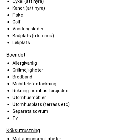
Cykel (att hyra)
Kanot (att hyra)
Fiske
Golf
Vandringsleder
Badplats (utomhus)
Lekplats
Boendet
Allergivänlig
Grillmöjligheter
Bredband
Mobiltelefontäckning
Rökning inomhus förbjuden
Utomhusmöbler
Utomhusplats (terrass etc)
Separata sovrum
Tv
Köksutrustning
Matlagningsmöjligheter