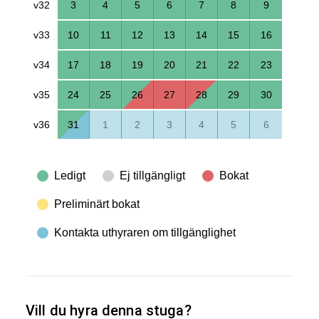
v32
3
4
5
6
7
8
9
v33
10
11
12
13
14
15
16
v34
17
18
19
20
21
22
23
v35
24
25
26
27
28
29
30
v36
31
1
2
3
4
5
6
Ledigt
Ej tillgängligt
Bokat
Preliminärt bokat
Kontakta uthyraren om tillgänglighet
Vill du hyra denna stuga?