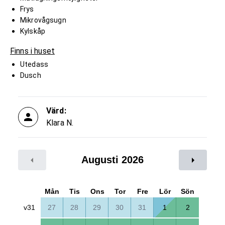
Frys
Mikrovågsugn
Kylskåp
Finns i huset
Utedass
Dusch
Värd:
Klara N.
Augusti 2026
Mån
Tis
Ons
Tor
Fre
Lör
Sön
v31
27
28
29
30
31
1
2