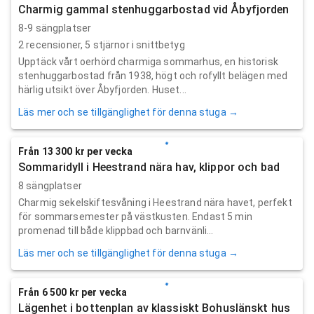
Charmig gammal stenhuggarbostad vid Åbyfjorden
8-9 sängplatser
2
recensioner,
5
stjärnor i snittbetyg
Upptäck vårt oerhörd charmiga sommarhus, en historisk
stenhuggarbostad från 1938, högt och rofyllt belägen med
härlig utsikt över Åbyfjorden. Huset...
Läs mer och se tillgänglighet för denna stuga →
Från 13 300 kr per vecka
Sommaridyll i Heestrand nära hav, klippor och bad
8 sängplatser
Charmig sekelskiftesvåning i Heestrand nära havet, perfekt
för sommarsemester på västkusten. Endast 5 min
promenad till både klippbad och barnvänli...
Läs mer och se tillgänglighet för denna stuga →
Från 6 500 kr per vecka
Lägenhet i bottenplan av klassiskt Bohuslänskt hus