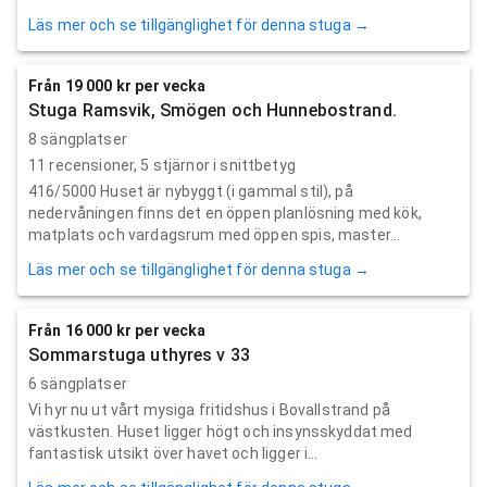
Läs mer och se tillgänglighet för denna stuga →
Från 19 000 kr per vecka
Stuga Ramsvik, Smögen och Hunnebostrand.
8 sängplatser
11
recensioner,
5
stjärnor i snittbetyg
416/5000 Huset är nybyggt (i gammal stil), på
nedervåningen finns det en öppen planlösning med kök,
matplats och vardagsrum med öppen spis, master...
Läs mer och se tillgänglighet för denna stuga →
Från 16 000 kr per vecka
Sommarstuga uthyres v 33
6 sängplatser
Vi hyr nu ut vårt mysiga fritidshus i Bovallstrand på
västkusten. Huset ligger högt och insynsskyddat med
fantastisk utsikt över havet och ligger i...