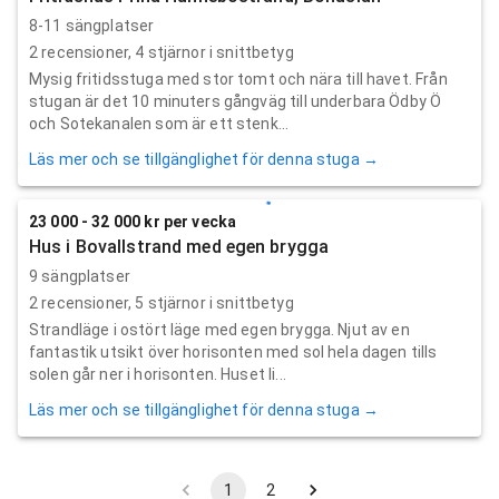
8-11 sängplatser
2
recensioner,
4
stjärnor i snittbetyg
Mysig fritidsstuga med stor tomt och nära till havet. Från
stugan är det 10 minuters gångväg till underbara Ödby Ö
och Sotekanalen som är ett stenk...
Läs mer och se tillgänglighet för denna stuga →
23 000 - 32 000 kr per vecka
Hus i Bovallstrand med egen brygga
9 sängplatser
2
recensioner,
5
stjärnor i snittbetyg
Strandläge i ostört läge med egen brygga. Njut av en
fantastik utsikt över horisonten med sol hela dagen tills
solen går ner i horisonten. Huset li...
Läs mer och se tillgänglighet för denna stuga →
1
2