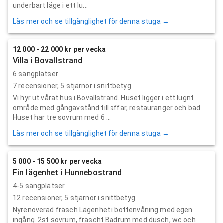
underbart läge i ett lu...
Läs mer och se tillgänglighet för denna stuga →
12 000 - 22 000 kr per vecka
Villa i Bovallstrand
6 sängplatser
7
recensioner,
5
stjärnor i snittbetyg
Vi hyr ut vårat hus i Bovallstrand. Huset ligger i ett lugnt
område med gångavstånd till affär, restauranger och bad.
Huset har tre sovrum med 6 ...
Läs mer och se tillgänglighet för denna stuga →
5 000 - 15 500 kr per vecka
Fin lägenhet i Hunnebostrand
4-5 sängplatser
12
recensioner,
5
stjärnor i snittbetyg
Nyrenoverad fräsch Lägenhet i bottenvåning med egen
ingång. 2st sovrum, fräscht Badrum med dusch, wc och