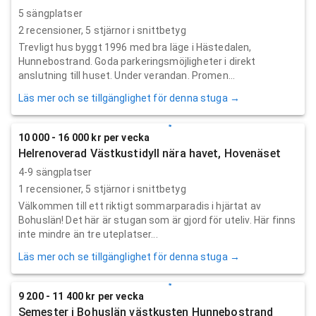
5 sängplatser
2
recensioner,
5
stjärnor i snittbetyg
Trevligt hus byggt 1996 med bra läge i Hästedalen,
Hunnebostrand. Goda parkeringsmöjligheter i direkt
anslutning till huset. Under verandan. Promen...
Läs mer och se tillgänglighet för denna stuga →
10 000 - 16 000 kr per vecka
Helrenoverad Västkustidyll nära havet, Hovenäset
4-9 sängplatser
1
recensioner,
5
stjärnor i snittbetyg
Välkommen till ett riktigt sommarparadis i hjärtat av
Bohuslän! Det här är stugan som är gjord för uteliv. Här finns
inte mindre än tre uteplatser...
Läs mer och se tillgänglighet för denna stuga →
9 200 - 11 400 kr per vecka
Semester i Bohuslän västkusten Hunnebostrand