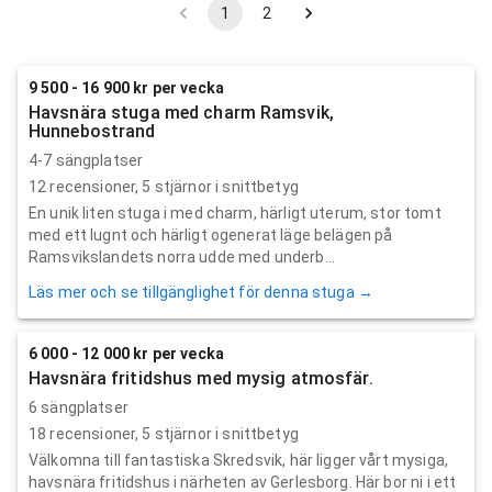
1
2
9 500 - 16 900 kr per vecka
Havsnära stuga med charm Ramsvik,
Hunnebostrand
4-7 sängplatser
12
recensioner,
5
stjärnor i snittbetyg
En unik liten stuga i med charm, härligt uterum, stor tomt
med ett lugnt och härligt ogenerat läge belägen på
Ramsvikslandets norra udde med underb...
Läs mer och se tillgänglighet för denna stuga →
6 000 - 12 000 kr per vecka
Havsnära fritidshus med mysig atmosfär.
6 sängplatser
18
recensioner,
5
stjärnor i snittbetyg
Välkomna till fantastiska Skredsvik, här ligger vårt mysiga,
havsnära fritidshus i närheten av Gerlesborg. Här bor ni i ett