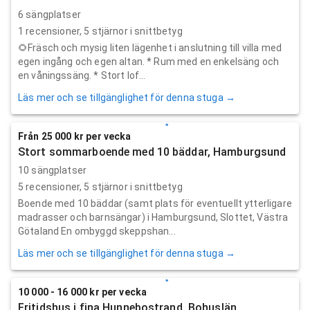
6 sängplatser
1
recensioner,
5
stjärnor i snittbetyg
🌻Fräsch och mysig liten lägenhet i anslutning till villa med
egen ingång och egen altan. * Rum med en enkelsäng och
en våningssäng. * Stort lof...
Läs mer och se tillgänglighet för denna stuga →
Från 25 000 kr per vecka
Stort sommarboende med 10 bäddar, Hamburgsund
10 sängplatser
5
recensioner,
5
stjärnor i snittbetyg
Boende med 10 bäddar (samt plats för eventuellt ytterligare
madrasser och barnsängar) i Hamburgsund, Slottet, Västra
Götaland En ombyggd skeppshan...
Läs mer och se tillgänglighet för denna stuga →
10 000 - 16 000 kr per vecka
Fritidshus i fina Hunnebostrand, Bohuslän