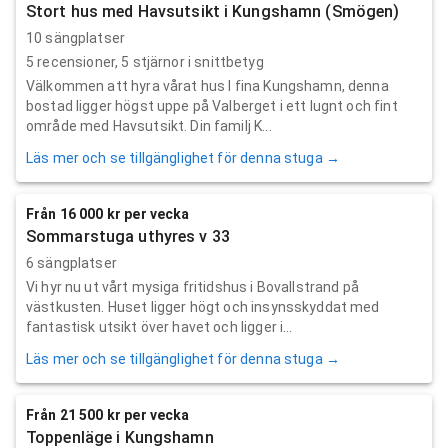
Stort hus med Havsutsikt i Kungshamn (Smögen)
10 sängplatser
5
recensioner,
5
stjärnor i snittbetyg
Välkommen att hyra vårat hus I fina Kungshamn, denna
bostad ligger högst uppe på Valberget i ett lugnt och fint
område med Havsutsikt. Din familj K...
Läs mer och se tillgänglighet för denna stuga →
Från 16 000 kr per vecka
Sommarstuga uthyres v 33
6 sängplatser
Vi hyr nu ut vårt mysiga fritidshus i Bovallstrand på
västkusten. Huset ligger högt och insynsskyddat med
fantastisk utsikt över havet och ligger i...
Läs mer och se tillgänglighet för denna stuga →
Från 21 500 kr per vecka
Toppenläge i Kungshamn