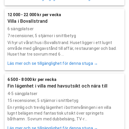
12 000 - 22 000 kr per vecka
Villa i Bovallstrand
6 sängplatser
7
recensioner,
5
stjärnor i snittbetyg
Vi hyr ut vårat hus i Bovallstrand. Huset ligger i ett lugnt
område med gångavstånd till affär, restauranger och bad.
Huset har tre sovrum med 6 ...
Läs mer och se tillgänglighet för denna stuga →
6 500 - 8 000 kr per vecka
Fin lägenhet i villa med havsutsikt och nära till
4-5 sängplatser
15
recensioner,
5
stjärnor i snittbetyg
En rymlig och trevlig lägenhet i bottenvåningen i en villa
lugnt belägen med fantastisk utsikt över springets
båthamn . Sovrum med dubbelsäng, TV-r...
Läs mer och se tillgänglighet för denna stuga →