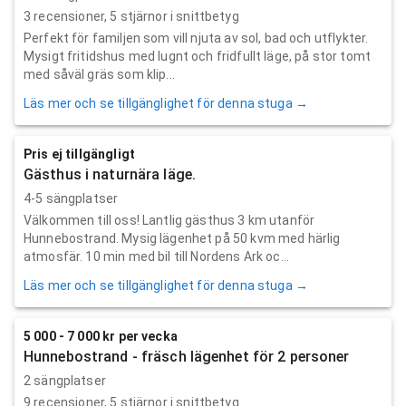
3
recensioner,
5
stjärnor i snittbetyg
Perfekt för familjen som vill njuta av sol, bad och utflykter.
Mysigt fritidshus med lugnt och fridfullt läge, på stor tomt
med såväl gräs som klip...
Läs mer och se tillgänglighet för denna stuga →
Pris ej tillgängligt
Gästhus i naturnära läge.
4-5 sängplatser
Välkommen till oss! Lantlig gästhus 3 km utanför
Hunnebostrand. Mysig lägenhet på 50 kvm med härlig
atmosfär. 10 min med bil till Nordens Ark oc...
Läs mer och se tillgänglighet för denna stuga →
5 000 - 7 000 kr per vecka
Hunnebostrand - fräsch lägenhet för 2 personer
2 sängplatser
9
recensioner,
5
stjärnor i snittbetyg