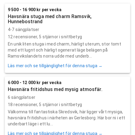
9 500 - 16 900 kr per vecka
Havsnära stuga med charm Ramsvik,
Hunnebostrand
4-7 sängplatser
12
recensioner,
5
stjärnor i snittbetyg
En unik liten stuga i med charm, härligt uterum, stor tomt
med ett lugnt och härligt ogenerat läge belägen på
Ramsvikslandets norra udde med underb...
Läs mer och se tillgänglighet för denna stuga →
6 000 - 12 000 kr per vecka
Havsnära fritidshus med mysig atmosfär.
6 sängplatser
18
recensioner,
5
stjärnor i snittbetyg
Välkomna till fantastiska Skredsvik, här ligger vårt mysiga,
havsnära fritidshus i närheten av Gerlesborg. Här bor ni i ett
underbart läge i ett lu...
Läs mer och se tillgänglighet för denna stuga →