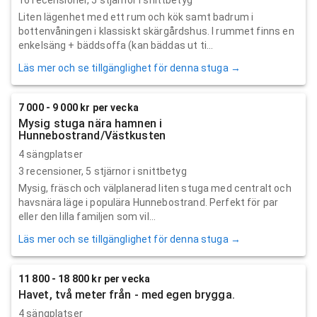
Liten lägenhet med ett rum och kök samt badrum i
bottenvåningen i klassiskt skärgårdshus. I rummet finns en
enkelsäng + bäddsoffa (kan bäddas ut ti...
Läs mer och se tillgänglighet för denna stuga →
7 000 - 9 000 kr per vecka
Mysig stuga nära hamnen i
Hunnebostrand/Västkusten
4 sängplatser
3
recensioner,
5
stjärnor i snittbetyg
Mysig, fräsch och välplanerad liten stuga med centralt och
havsnära läge i populära Hunnebostrand. Perfekt för par
eller den lilla familjen som vil...
Läs mer och se tillgänglighet för denna stuga →
11 800 - 18 800 kr per vecka
Havet, två meter från - med egen brygga.
4 sängplatser