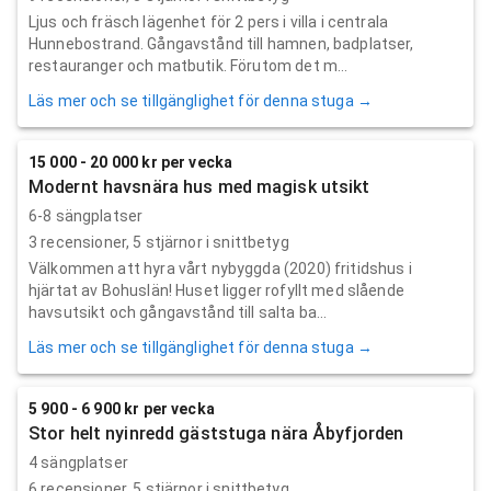
Ljus och fräsch lägenhet för 2 pers i villa i centrala
Hunnebostrand. Gångavstånd till hamnen, badplatser,
restauranger och matbutik. Förutom det m...
Läs mer och se tillgänglighet för denna stuga →
15 000 - 20 000 kr per vecka
Modernt havsnära hus med magisk utsikt
6-8 sängplatser
3
recensioner,
5
stjärnor i snittbetyg
Välkommen att hyra vårt nybyggda (2020) fritidshus i
hjärtat av Bohuslän! Huset ligger rofyllt med slående
havsutsikt och gångavstånd till salta ba...
Läs mer och se tillgänglighet för denna stuga →
5 900 - 6 900 kr per vecka
Stor helt nyinredd gäststuga nära Åbyfjorden
4 sängplatser
6
recensioner,
5
stjärnor i snittbetyg