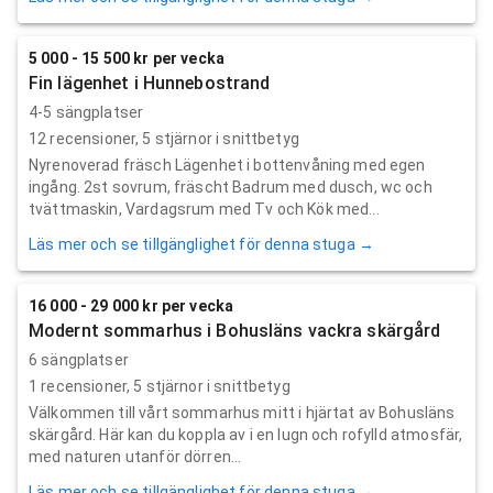
5 000 - 15 500 kr per vecka
Fin lägenhet i Hunnebostrand
4-5 sängplatser
12
recensioner,
5
stjärnor i snittbetyg
Nyrenoverad fräsch Lägenhet i bottenvåning med egen
ingång. 2st sovrum, fräscht Badrum med dusch, wc och
tvättmaskin, Vardagsrum med Tv och Kök med...
Läs mer och se tillgänglighet för denna stuga →
16 000 - 29 000 kr per vecka
Modernt sommarhus i Bohusläns vackra skärgård
6 sängplatser
1
recensioner,
5
stjärnor i snittbetyg
Välkommen till vårt sommarhus mitt i hjärtat av Bohusläns
skärgård. Här kan du koppla av i en lugn och rofylld atmosfär,
med naturen utanför dörren...
Läs mer och se tillgänglighet för denna stuga →