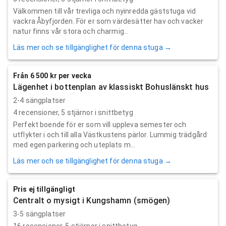
Välkommen till vår trevliga och nyinredda gäststuga vid
vackra Åbyfjorden. För er som värdesätter hav och vacker
natur finns vår stora och charmig...
Läs mer och se tillgänglighet för denna stuga →
Från 6 500 kr per vecka
Lägenhet i bottenplan av klassiskt Bohuslänskt hus
2-4 sängplatser
4
recensioner,
5
stjärnor i snittbetyg
Perfekt boende för er som vill uppleva semester och
utflykter i och till alla Västkustens pärlor. Lummig trädgård
med egen parkering och uteplats m...
Läs mer och se tillgänglighet för denna stuga →
Pris ej tillgängligt
Centralt o mysigt i Kungshamn (smögen)
3-5 sängplatser
16
recensioner,
5
stjärnor i snittbetyg