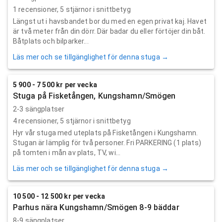
1
recensioner,
5
stjärnor i snittbetyg
Längst ut i havsbandet bor du med en egen privat kaj. Havet
är två meter från din dörr. Där badar du eller förtöjer din båt.
Båtplats och bilparker...
Läs mer och se tillgänglighet för denna stuga →
5 900 - 7 500 kr per vecka
Stuga på Fisketången, Kungshamn/Smögen
2-3 sängplatser
4
recensioner,
5
stjärnor i snittbetyg
Hyr vår stuga med uteplats på Fisketången i Kungshamn.
Stugan är lämplig för två personer. Fri PARKERING (1 plats)
på tomten i mån av plats, TV, wi...
Läs mer och se tillgänglighet för denna stuga →
10 500 - 12 500 kr per vecka
Parhus nära Kungshamn/Smögen 8-9 bäddar
8-9 sängplatser