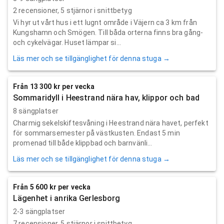
2
recensioner,
5
stjärnor i snittbetyg
Vi hyr ut vårt hus i ett lugnt område i Väjern ca 3 km från
Kungshamn och Smögen. Till båda orterna finns bra gång-
och cykelvägar. Huset lämpar si...
Läs mer och se tillgänglighet för denna stuga →
Från 13 300 kr per vecka
Sommaridyll i Heestrand nära hav, klippor och bad
8 sängplatser
Charmig sekelskiftesvåning i Heestrand nära havet, perfekt
för sommarsemester på västkusten. Endast 5 min
promenad till både klippbad och barnvänli...
Läs mer och se tillgänglighet för denna stuga →
Från 5 600 kr per vecka
Lägenhet i anrika Gerlesborg
2-3 sängplatser
7
recensioner,
5
stjärnor i snittbetyg