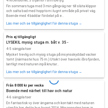
4
recensioner,
5
stjärnor i snittbetyg
Fin sommarstuga med 3 min gångväg ner till släta klippor
och salta bad med hopptorn i lugnt område på privat väg.
Boende med 4 bäddar fördelat på e...
Läs mer och se tillgänglighet för denna stuga →
Pris ej tillgängligt
LYSEKIL mysig stuga m. båt v. 35 -
4-5 sängplatser
Mycket trevlig och mysig stuga på insynsskyddad vacker
tomt (närmaste hus 75 m.) Utsikt över havsvik i Brofjorden,
lantligt med naturen inpå knutar...
Läs mer och se tillgänglighet för denna stuga →
Från 8 000 kr per vecka
Boende med närhet till hav och natur
4-6 sängplatser
En fantastisk vy över ängarna och kontakt med naturen
utanför har detta hus byggt 2016. Morgonsolen lyser in