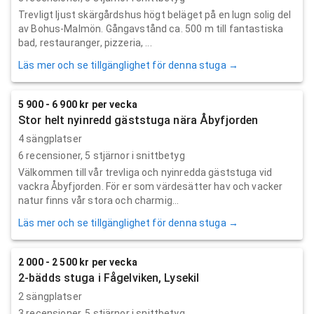
Trevligt ljust skärgårdshus högt beläget på en lugn solig del
av Bohus-Malmön. Gångavstånd ca. 500 m till fantastiska
bad, restauranger, pizzeria, ...
Läs mer och se tillgänglighet för denna stuga →
5 900 - 6 900 kr per vecka
Stor helt nyinredd gäststuga nära Åbyfjorden
4 sängplatser
6
recensioner,
5
stjärnor i snittbetyg
Välkommen till vår trevliga och nyinredda gäststuga vid
vackra Åbyfjorden. För er som värdesätter hav och vacker
natur finns vår stora och charmig...
Läs mer och se tillgänglighet för denna stuga →
2 000 - 2 500 kr per vecka
2-bädds stuga i Fågelviken, Lysekil
2 sängplatser
3
recensioner,
5
stjärnor i snittbetyg