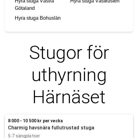
Hyra stuga
Västra
Hyra stuga
Västkusten
Götaland
Hyra stuga
Bohuslän
Stugor för
uthyrning
Härnäset
8 000 - 10 500 kr per vecka
Charmig havsnära fullutrustad stuga
5-7 sängplatser