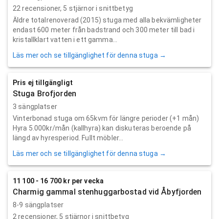
22
recensioner,
5
stjärnor i snittbetyg
Äldre totalrenoverad (2015) stuga med alla bekvämligheter
endast 600 meter från badstrand och 300 meter till bad i
kristallklart vatten i ett gamma...
Läs mer och se tillgänglighet för denna stuga →
Pris ej tillgängligt
Stuga Brofjorden
3 sängplatser
Vinterbonad stuga om 65kvm för längre perioder (+1 mån)
Hyra 5.000kr/mån (kallhyra) kan diskuteras beroende på
längd av hyresperiod. Fullt möbler...
Läs mer och se tillgänglighet för denna stuga →
11 100 - 16 700 kr per vecka
Charmig gammal stenhuggarbostad vid Åbyfjorden
8-9 sängplatser
2
recensioner,
5
stjärnor i snittbetyg