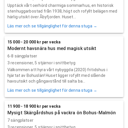
Upptäck vårt oerhörd charmiga sommarhus, en historisk
stenhuggarbostad från 1938, högt och rofyllt belägen med
härlig utsikt över Åbyfjorden. Huset...
Läs mer och se tillgänglighet för denna stuga →
15 000 - 20 000 kr per vecka
Modernt havsnära hus med magisk utsikt
6-8 sängplatser
3
recensioner,
5
stjärnor i snittbetyg
Välkommen att hyra vårt nybyggda (2020) fritidshus i
hjärtat av Bohuslän! Huset ligger rofyllt med slående
havsutsikt och gångavstånd till salta ba...
Läs mer och se tillgänglighet för denna stuga →
11 900 - 18 900 kr per vecka
Mysigt Skärgårdshus på vackra ön Bohus-Malmön
7 sängplatser
3
recensioner,
5
stjärnor i snittbetyg