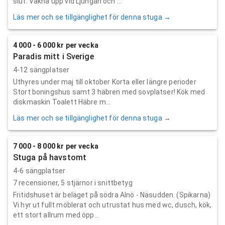
slut. Vakna upp vid Ljungan och ...
Läs mer och se tillgänglighet för denna stuga →
4 000 - 6 000 kr per vecka
Paradis mitt i Sverige
4-12 sängplatser
Uthyres under maj till oktober Korta eller längre perioder
Stort boningshus samt 3 häbren med sovplatser! Kök med
diskmaskin Toalett Häbre m...
Läs mer och se tillgänglighet för denna stuga →
7 000 - 8 000 kr per vecka
Stuga på havstomt
4-6 sängplatser
7
recensioner,
5
stjärnor i snittbetyg
Fritidshuset är beläget på södra Alnö - Näsudden. (Spikarna)
Vi hyr ut fullt möblerat och utrustat hus med wc, dusch, kök,
ett stort allrum med öpp...