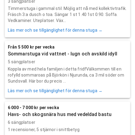
3 sängplatser
Timmerstuga i gammal stil. Möjlig att nå med kollektivtrafik.
Fräsch 3:a dusch o toa. Sängar 1 st 1.40 1st 0.90. Soffa.
Vedkaminer. Uteplatser. Väx...
Läs mer och se tillgänglighet för denna stuga →
Från 5 500 kr per vecka
Sommarstuga vid vattnet - lugn och avskild idyll
5 sängplatser
Koppla av med hela familjen i detta fridfVälkommen till en
rofylld sommaroas på Björkön i Njurunda, ca 3 mil söder om
Sundsvall. Här bor du precis ...
Läs mer och se tillgänglighet för denna stuga →
6 000 - 7 000 kr per vecka
Havs- och skogsnära hus med vedeldad bastu
6 sängplatser
1
recensioner,
5
stjärnor i snittbetyg