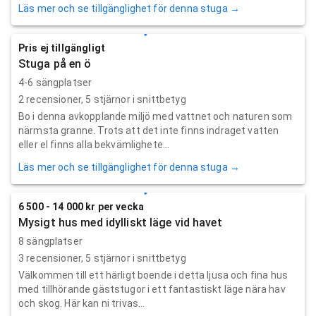
Läs mer och se tillgänglighet för denna stuga →
Pris ej tillgängligt
Stuga på en ö
4-6 sängplatser
2
recensioner,
5
stjärnor i snittbetyg
Bo i denna avkopplande miljö med vattnet och naturen som
närmsta granne. Trots att det inte finns indraget vatten
eller el finns alla bekvämlighete...
Läs mer och se tillgänglighet för denna stuga →
6 500 - 14 000 kr per vecka
Mysigt hus med idylliskt läge vid havet
8 sängplatser
3
recensioner,
5
stjärnor i snittbetyg
Välkommen till ett härligt boende i detta ljusa och fina hus
med tillhörande gäststugor i ett fantastiskt läge nära hav
och skog. Här kan ni trivas...