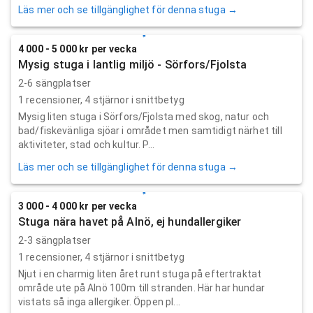
Läs mer och se tillgänglighet för denna stuga →
4 000 - 5 000 kr per vecka
Mysig stuga i lantlig miljö - Sörfors/Fjolsta
2-6 sängplatser
1
recensioner,
4
stjärnor i snittbetyg
Mysig liten stuga i Sörfors/Fjolsta med skog, natur och
bad/fiskevänliga sjöar i området men samtidigt närhet till
aktiviteter, stad och kultur. P...
Läs mer och se tillgänglighet för denna stuga →
3 000 - 4 000 kr per vecka
Stuga nära havet på Alnö, ej hundallergiker
2-3 sängplatser
1
recensioner,
4
stjärnor i snittbetyg
Njut i en charmig liten året runt stuga på eftertraktat
område ute på Alnö 100m till stranden. Här har hundar
vistats så inga allergiker. Öppen pl...