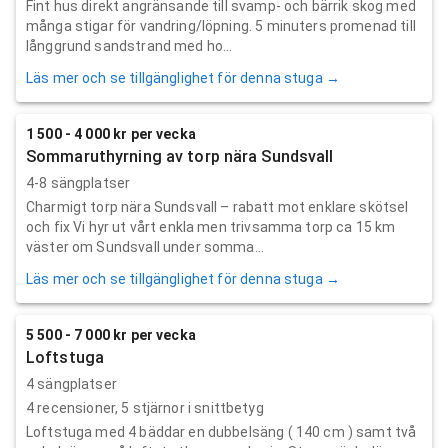
Fint hus direkt angränsande till svamp- och bärrik skog med
många stigar för vandring/löpning. 5 minuters promenad till
långgrund sandstrand med ho...
Läs mer och se tillgänglighet för denna stuga →
1 500 - 4 000 kr per vecka
Sommaruthyrning av torp nära Sundsvall
4-8 sängplatser
Charmigt torp nära Sundsvall – rabatt mot enklare skötsel
och fix Vi hyr ut vårt enkla men trivsamma torp ca 15 km
väster om Sundsvall under somma...
Läs mer och se tillgänglighet för denna stuga →
5 500 - 7 000 kr per vecka
Loftstuga
4 sängplatser
4
recensioner,
5
stjärnor i snittbetyg
Loftstuga med 4 bäddar en dubbelsäng ( 140 cm ) samt två