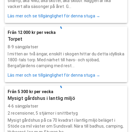
svamp, åka 4WD, åka skoter, åka skidor. Naggen är lika
vackert alla säsonger på året. G...
Läs mer och se tillgänglighet för denna stuga →
Från 12 000 kr per vecka
Torpet
8-9 sängplatser
I mitten av två ängar, enskilt i skogen hittar du detta idylliska
1800-tals torp. Med närhet till havs- och sjöbad,
Bergafjärdens camping med rest...
Läs mer och se tillgänglighet för denna stuga →
Från 5 300 kr per vecka
Mysigt gårdshus i lantlig miljö
4-6 sängplatser
2
recensioner,
5
stjärnor i snittbetyg
Mysigt gårdshus på ca 70 kvadrat i lantlig miljö beläget i
Stöde ca mil väster om Sundsvall. Nära till badhus, camping,
Huberget, Ica m.m Stugan ha...