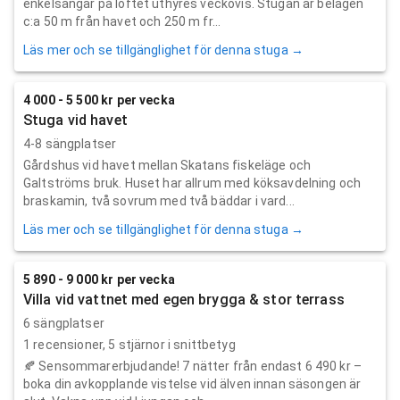
enkelsängar på loftet uthyres veckovis. Stugan är belägen
c:a 50 m från havet och 250 m fr...
Läs mer och se tillgänglighet för denna stuga →
4 000 - 5 500 kr per vecka
Stuga vid havet
4-8 sängplatser
Gårdshus vid havet mellan Skatans fiskeläge och
Galtströms bruk. Huset har allrum med köksavdelning och
braskamin, två sovrum med två bäddar i vard...
Läs mer och se tillgänglighet för denna stuga →
5 890 - 9 000 kr per vecka
Villa vid vattnet med egen brygga & stor terrass
6 sängplatser
1
recensioner,
5
stjärnor i snittbetyg
🍂 Sensommarerbjudande! 7 nätter från endast 6 490 kr –
boka din avkopplande vistelse vid älven innan säsongen är