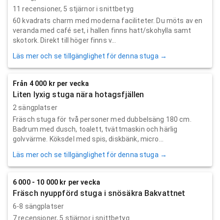
11
recensioner,
5
stjärnor i snittbetyg
60 kvadrats charm med moderna faciliteter. Du möts av en
veranda med café set, i hallen finns hatt/skohylla samt
skotork. Direkt till höger finns v...
Läs mer och se tillgänglighet för denna stuga →
Från 4 000 kr per vecka
Liten lyxig stuga nära hotagsfjällen
2 sängplatser
Fräsch stuga för två personer med dubbelsäng 180 cm.
Badrum med dusch, toalett, tvättmaskin och härlig
golvvärme. Köksdel med spis, diskbänk, micro...
Läs mer och se tillgänglighet för denna stuga →
6 000 - 10 000 kr per vecka
Fräsch nyuppförd stuga i snösäkra Bakvattnet
6-8 sängplatser
7
recensioner,
5
stjärnor i snittbetyg