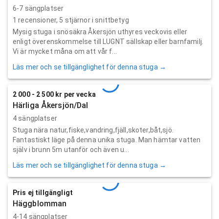
6-7 sängplatser
1
recensioner,
5
stjärnor i snittbetyg
Mysig stuga i snösäkra Åkersjön uthyres veckovis eller
enligt överenskommelse till LUGNT sällskap eller barnfamilj.
Vi är mycket måna om att vår f...
Läs mer och se tillgänglighet för denna stuga →
2 000 - 2 500 kr per vecka
Härliga Åkersjön/Dal
4 sängplatser
Stuga nära natur,fiske,vandring,fjäll,skoter,båt,sjö.
Fantastiskt läge på denna unika stuga. Man hämtar vatten
själv i brunn 5m utanför och även u...
Läs mer och se tillgänglighet för denna stuga →
Pris ej tillgängligt
Häggblomman
4-14 sängplatser