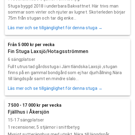
Stuga byggd 2018 i underbara Bakvattnet. Här trivs man
sommar som vinter och njuter av lugnet. Skoterleden börjar
75m från stugan och tar dig enke...
Läs mer och se tillgänglighet för denna stuga →
Från 5 000 kr per vecka
Fin Stuga Laxsjö/Hotagsströmmen
6 sängplatser
Fullt utrustad gårdsstuga i Jämtländska Laxsjö ,stugan
finns på en gammal bondgård som ej har djurhållning.Nära
till längdspår samt en mindre slalo...
Läs mer och se tillgänglighet för denna stuga →
7 500 - 17 000 kr per vecka
Fjällhus i Åkersjön
15-17 sängplatser
1
recensioner,
5
stjärnor i snittbetyg
Mysigt sutteränghus med utsikt. Nära till längdspår,