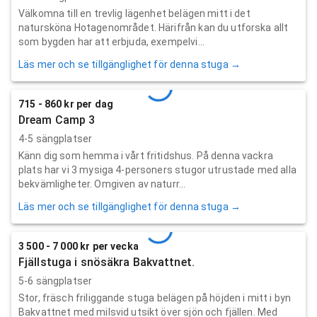
Välkomna till en trevlig lägenhet belägen mitt i det
natursköna Hotagenområdet. Härifrån kan du utforska allt
som bygden har att erbjuda, exempelvi...
Läs mer och se tillgänglighet för denna stuga →
715 - 860 kr per dag
Dream Camp 3
4-5 sängplatser
Känn dig som hemma i vårt fritidshus. På denna vackra
plats har vi 3 mysiga 4-personers stugor utrustade med alla
bekvämligheter. Omgiven av naturr...
Läs mer och se tillgänglighet för denna stuga →
3 500 - 7 000 kr per vecka
Fjällstuga i snösäkra Bakvattnet.
5-6 sängplatser
Stor, fräsch friliggande stuga belägen på höjden i mitt i byn
Bakvattnet med milsvid utsikt över sjön och fjällen. Med