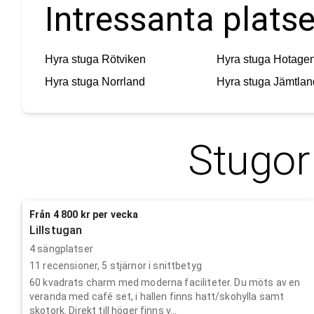
Intressanta platse
Hyra stuga
Rötviken
Hyra stuga
Hotage
Hyra stuga
Norrland
Hyra stuga
Jämtlan
Stugor
Från 4 800 kr per vecka
Lillstugan
4 sängplatser
11
recensioner,
5
stjärnor i snittbetyg
60 kvadrats charm med moderna faciliteter. Du möts av en
veranda med café set, i hallen finns hatt/skohylla samt
skotork. Direkt till höger finns v...