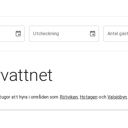
Utcheckning
Antal gäs
vattnet
 stugor att hyra i områden som
Rötviken
,
Hotagen
och
Valsjöbyn
.