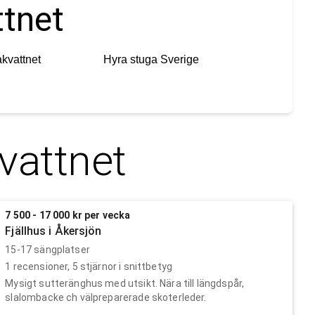
ttnet
kvattnet
Hyra stuga
Sverige
vattnet
7 500 - 17 000 kr per vecka
Fjällhus i Åkersjön
15-17 sängplatser
1
recensioner,
5
stjärnor i snittbetyg
Mysigt sutteränghus med utsikt. Nära till längdspår,
slalombacke ch välpreparerade skoterleder.