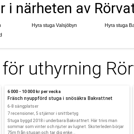
r i närheten av Rörva
n
Hyra stuga
Valsjöbyn
Hyra stuga
Ba
d
 för uthyrning
Rör
6 000 - 10 000 kr per vecka
Fräsch nyuppförd stuga i snösäkra Bakvattnet
6-8 sängplatser
7
recensioner,
5
stjärnor i snittbetyg
Stuga byggd 2018 i underbara Bakvattnet. Här trivs man
sommar som vinter och njuter av lugnet. Skoterleden börjar
75m från stugan och tar dig enke...