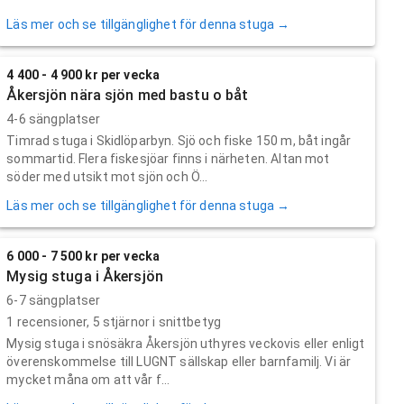
Läs mer och se tillgänglighet för denna stuga →
4 400 - 4 900 kr per vecka
Åkersjön nära sjön med bastu o båt
4-6 sängplatser
Timrad stuga i Skidlöparbyn. Sjö och fiske 150 m, båt ingår
sommartid. Flera fiskesjöar finns i närheten. Altan mot
söder med utsikt mot sjön och Ö...
Läs mer och se tillgänglighet för denna stuga →
6 000 - 7 500 kr per vecka
Mysig stuga i Åkersjön
6-7 sängplatser
1
recensioner,
5
stjärnor i snittbetyg
Mysig stuga i snösäkra Åkersjön uthyres veckovis eller enligt
överenskommelse till LUGNT sällskap eller barnfamilj. Vi är
mycket måna om att vår f...