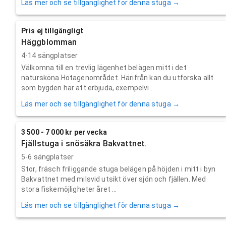
Läs mer och se tillgänglighet för denna stuga →
Pris ej tillgängligt
Häggblomman
4-14 sängplatser
Välkomna till en trevlig lägenhet belägen mitt i det
natursköna Hotagenområdet. Härifrån kan du utforska allt
som bygden har att erbjuda, exempelvi...
Läs mer och se tillgänglighet för denna stuga →
3 500 - 7 000 kr per vecka
Fjällstuga i snösäkra Bakvattnet.
5-6 sängplatser
Stor, fräsch friliggande stuga belägen på höjden i mitt i byn
Bakvattnet med milsvid utsikt över sjön och fjällen. Med
stora fiskemöjligheter året ...
Läs mer och se tillgänglighet för denna stuga →