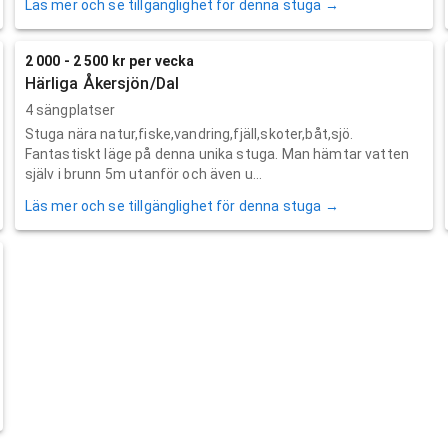
Läs mer och se tillgänglighet för denna stuga →
2 000 - 2 500 kr per vecka
Härliga Åkersjön/Dal
4 sängplatser
Stuga nära natur,fiske,vandring,fjäll,skoter,båt,sjö.
Fantastiskt läge på denna unika stuga. Man hämtar vatten
själv i brunn 5m utanför och även u...
Läs mer och se tillgänglighet för denna stuga →