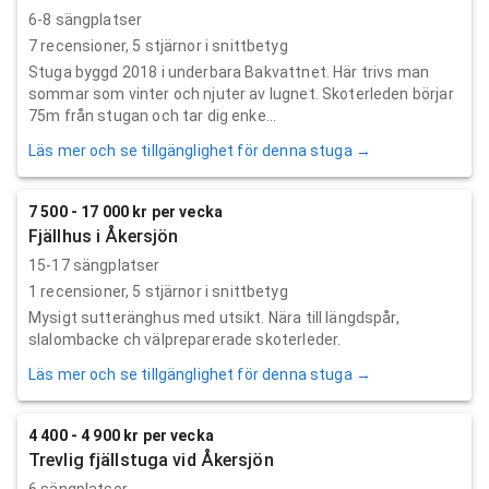
6-8 sängplatser
7
recensioner,
5
stjärnor i snittbetyg
Stuga byggd 2018 i underbara Bakvattnet. Här trivs man
sommar som vinter och njuter av lugnet. Skoterleden börjar
75m från stugan och tar dig enke...
Läs mer och se tillgänglighet för denna stuga →
7 500 - 17 000 kr per vecka
Fjällhus i Åkersjön
15-17 sängplatser
1
recensioner,
5
stjärnor i snittbetyg
Mysigt sutteränghus med utsikt. Nära till längdspår,
slalombacke ch välpreparerade skoterleder.
Läs mer och se tillgänglighet för denna stuga →
4 400 - 4 900 kr per vecka
Trevlig fjällstuga vid Åkersjön
6 sängplatser