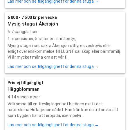
Läs mer och se tillgänglighet för denna stuga →
6 000 - 7 500 kr per vecka
Mysig stuga i Åkersjön
6-7 sängplatser
1
recensioner,
5
stjärnor i snittbetyg
Mysig stuga i snösäkra Åkersjön uthyres veckovis eller
enligt överenskommelse till LUGNT sällskap eller barnfamilj.
Vi är mycket måna om att vår f...
Läs mer och se tillgänglighet för denna stuga →
Pris ej tillgängligt
Häggblomman
4-14 sängplatser
Välkomna till en trevlig lägenhet belägen mitt i det
natursköna Hotagenområdet. Härifrån kan du utforska allt
som bygden har att erbjuda, exempelvi...
Läs mer och se tillgänglighet för denna stuga →