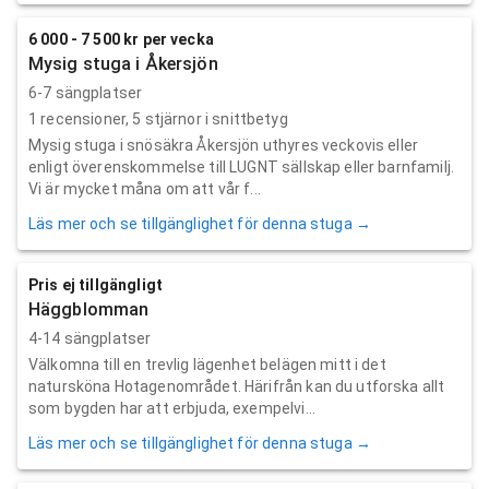
6 000 - 7 500 kr per vecka
Mysig stuga i Åkersjön
6-7 sängplatser
1
recensioner,
5
stjärnor i snittbetyg
Mysig stuga i snösäkra Åkersjön uthyres veckovis eller
enligt överenskommelse till LUGNT sällskap eller barnfamilj.
Vi är mycket måna om att vår f...
Läs mer och se tillgänglighet för denna stuga →
Pris ej tillgängligt
Häggblomman
4-14 sängplatser
Välkomna till en trevlig lägenhet belägen mitt i det
natursköna Hotagenområdet. Härifrån kan du utforska allt
som bygden har att erbjuda, exempelvi...
Läs mer och se tillgänglighet för denna stuga →