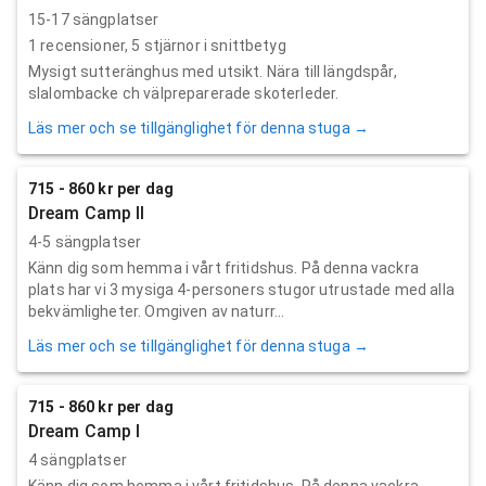
15-17 sängplatser
1
recensioner,
5
stjärnor i snittbetyg
Mysigt sutteränghus med utsikt. Nära till längdspår,
slalombacke ch välpreparerade skoterleder.
Läs mer och se tillgänglighet för denna stuga →
715 - 860 kr per dag
Dream Camp II
4-5 sängplatser
Känn dig som hemma i vårt fritidshus. På denna vackra
plats har vi 3 mysiga 4-personers stugor utrustade med alla
bekvämligheter. Omgiven av naturr...
Läs mer och se tillgänglighet för denna stuga →
715 - 860 kr per dag
Dream Camp I
4 sängplatser
Känn dig som hemma i vårt fritidshus. På denna vackra