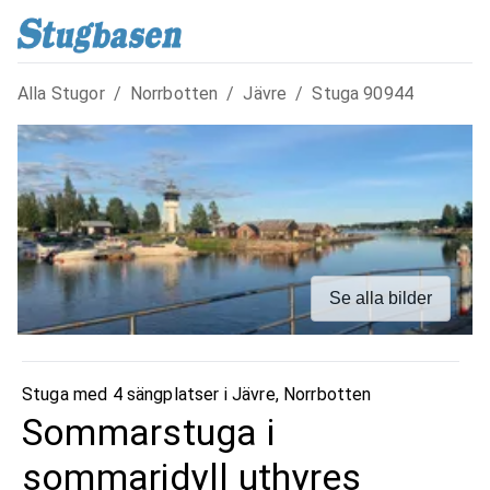
Alla Stugor
/
Norrbotten
/
Jävre
/
Stuga
90944
Se alla bilder
Stuga med 4 sängplatser i
Jävre
,
Norrbotten
Sommarstuga i
sommaridyll uthyres