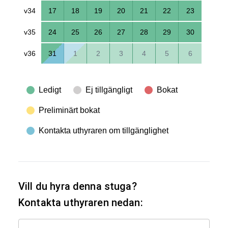
v34
17
18
19
20
21
22
23
v35
24
25
26
27
28
29
30
v36
31
1
2
3
4
5
6
Ledigt
Ej tillgängligt
Bokat
Preliminärt bokat
Kontakta uthyraren om tillgänglighet
Vill du hyra denna stuga?
Kontakta uthyraren nedan: