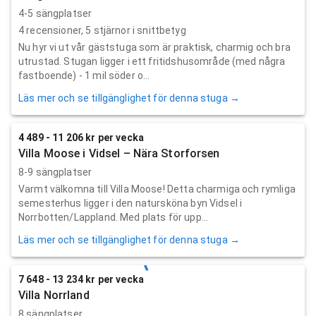
4-5 sängplatser
4
recensioner,
5
stjärnor i snittbetyg
Nu hyr vi ut vår gäststuga som är praktisk, charmig och bra
utrustad. Stugan ligger i ett fritidshusområde (med några
fastboende) - 1 mil söder o...
Läs mer och se tillgänglighet för denna stuga →
4 489 - 11 206 kr per vecka
Villa Moose i Vidsel – Nära Storforsen
8-9 sängplatser
Varmt välkomna till Villa Moose! Detta charmiga och rymliga
semesterhus ligger i den natursköna byn Vidsel i
Norrbotten/Lappland. Med plats för upp...
Läs mer och se tillgänglighet för denna stuga →
7 648 - 13 234 kr per vecka
Villa Norrland
8 sängplatser