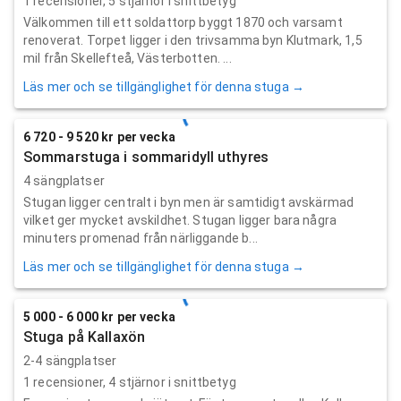
1
recensioner,
5
stjärnor i snittbetyg
Välkommen till ett soldattorp byggt 1870 och varsamt
renoverat. Torpet ligger i den trivsamma byn Klutmark, 1,5
mil från Skellefteå, Västerbotten. ...
Läs mer och se tillgänglighet för denna stuga →
6 720 - 9 520 kr per vecka
Sommarstuga i sommaridyll uthyres
4 sängplatser
Stugan ligger centralt i byn men är samtidigt avskärmad
vilket ger mycket avskildhet. Stugan ligger bara några
minuters promenad från närliggande b...
Läs mer och se tillgänglighet för denna stuga →
5 000 - 6 000 kr per vecka
Stuga på Kallaxön
2-4 sängplatser
1
recensioner,
4
stjärnor i snittbetyg