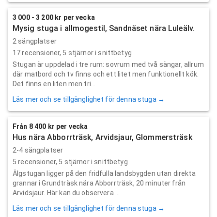
3 000 - 3 200 kr per vecka
Mysig stuga i allmogestil, Sandnäset nära Luleälv.
2 sängplatser
17
recensioner,
5
stjärnor i snittbetyg
Stugan är uppdelad i tre rum: sovrum med två sängar, allrum
där matbord och tv finns och ett litet men funktionellt kök.
Det finns en liten men tri...
Läs mer och se tillgänglighet för denna stuga →
Från 8 400 kr per vecka
Hus nära Abborrträsk, Arvidsjaur, Glommersträsk
2-4 sängplatser
5
recensioner,
5
stjärnor i snittbetyg
Älgstugan ligger på den fridfulla landsbygden utan direkta
grannar i Grundträsk nära Abborrträsk, 20 minuter från
Arvidsjaur. Här kan du observera ...
Läs mer och se tillgänglighet för denna stuga →