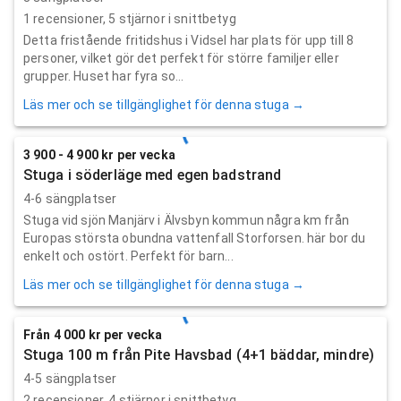
1
recensioner,
5
stjärnor i snittbetyg
Detta fristående fritidshus i Vidsel har plats för upp till 8
personer, vilket gör det perfekt för större familjer eller
grupper. Huset har fyra so...
Läs mer och se tillgänglighet för denna stuga →
3 900 - 4 900 kr per vecka
Stuga i söderläge med egen badstrand
4-6 sängplatser
Stuga vid sjön Manjärv i Älvsbyn kommun några km från
Europas största obundna vattenfall Storforsen. här bor du
enkelt och ostört. Perfekt för barn...
Läs mer och se tillgänglighet för denna stuga →
Från 4 000 kr per vecka
Stuga 100 m från Pite Havsbad (4+1 bäddar, mindre)
4-5 sängplatser
2
recensioner,
4
stjärnor i snittbetyg