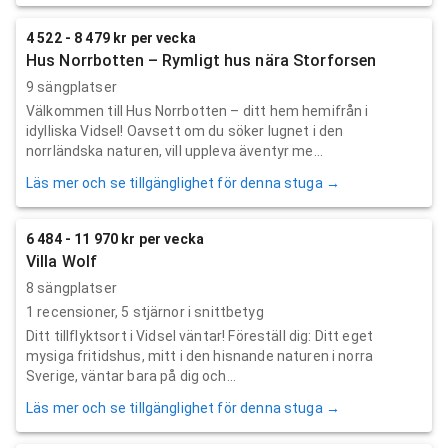
4 522 - 8 479 kr per vecka
Hus Norrbotten – Rymligt hus nära Storforsen
9 sängplatser
Välkommen till Hus Norrbotten – ditt hem hemifrån i
idylliska Vidsel! Oavsett om du söker lugnet i den
norrländska naturen, vill uppleva äventyr me...
Läs mer och se tillgänglighet för denna stuga →
6 484 - 11 970 kr per vecka
Villa Wolf
8 sängplatser
1
recensioner,
5
stjärnor i snittbetyg
Ditt tillflyktsort i Vidsel väntar! Föreställ dig: Ditt eget
mysiga fritidshus, mitt i den hisnande naturen i norra
Sverige, väntar bara på dig och...
Läs mer och se tillgänglighet för denna stuga →