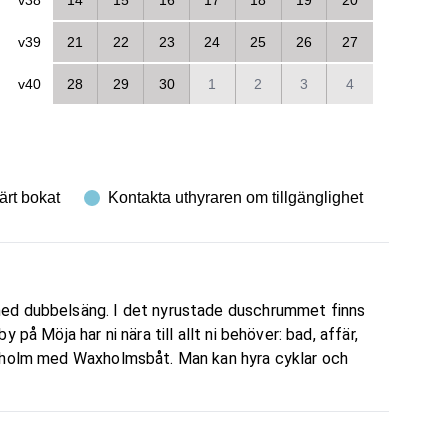
v39
21
22
23
24
25
26
27
v40
28
29
30
1
2
3
4
ärt bokat
Kontakta uthyraren om tillgänglighet
med dubbelsäng. I det nyrustade duschrummet finns
på Möja har ni nära till allt ni behöver: bad, affär,
ckholm med Waxholmsbåt. Man kan hyra cyklar och