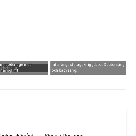
an i söderläge med
Interiör gäststuga/friggebod. Dubbelsäng
ubbelsäng
 havsglimt
och babysäng.
kholms skärgård
Stugor i
Roslagen