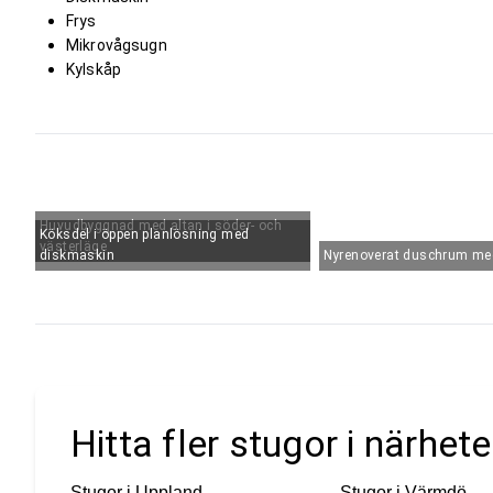
Frys
Mikrovågsugn
Kylskåp
Huvudbyggnad med altan i söder- och
Köksdel i öppen planlösning med
västerläge
diskmaskin
Nyrenoverat duschrum m
Hitta fler stugor i närhe
Stugor i
Uppland
Stugor i
Värmdö