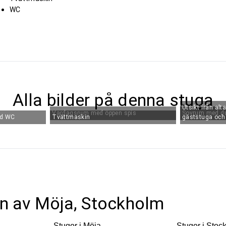
WC
Alla bilder på denna stuga
Utsikt från alt
Vardagsrum med öppen spis
Sovrum med d
ed WC
Tvättmaskin
gäststuga och
ten av Möja, Stockholm
Stugor i
Möja
Stugor i
Stoc