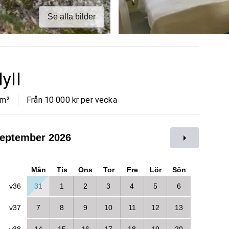
Se alla bilder
yll
m²
Från 10 000 kr per vecka
eptember 2026
Mån
Tis
Ons
Tor
Fre
Lör
Sön
v36
31
1
2
3
4
5
6
v37
7
8
9
10
11
12
13
v38
14
15
16
17
18
19
20