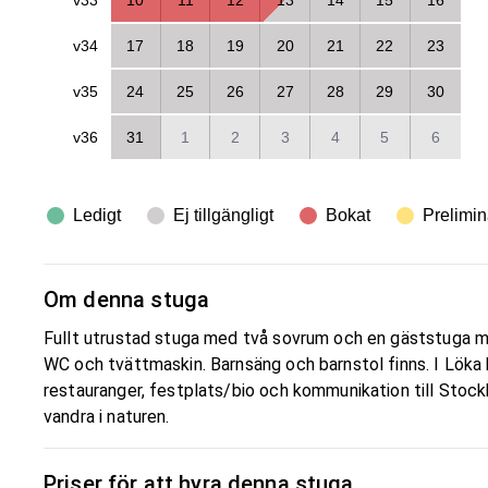
v34
17
18
19
20
21
22
23
v35
24
25
26
27
28
29
30
v36
31
1
2
3
4
5
6
Ledigt
Ej tillgängligt
Bokat
Prelimin
Om denna stuga
Fullt utrustad stuga med två sovrum och en gäststuga 
WC och tvättmaskin. Barnsäng och barnstol finns. I Löka by 
restauranger, festplats/bio och kommunikation till Sto
vandra i naturen.
Priser för att hyra denna stuga