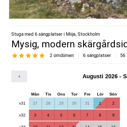
Stuga med 6 sängplatser i
Möja
,
Stockholm
Mysig, modern skärgårdsid
2
omdömen
6 sängplatser
56
Augusti 2026
- S
Mån
Tis
Ons
Tor
Fre
Lör
Sön
v31
27
28
29
30
31
1
2
v32
3
4
5
6
7
8
9
v33
10
11
12
13
14
15
16