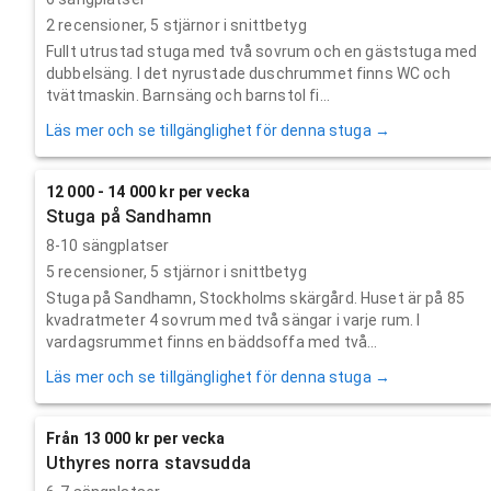
2
recensioner,
5
stjärnor i snittbetyg
Fullt utrustad stuga med två sovrum och en gäststuga med
dubbelsäng. I det nyrustade duschrummet finns WC och
tvättmaskin. Barnsäng och barnstol fi...
Läs mer och se tillgänglighet för denna stuga →
12 000 - 14 000 kr per vecka
Stuga på Sandhamn
8-10 sängplatser
5
recensioner,
5
stjärnor i snittbetyg
Stuga på Sandhamn, Stockholms skärgård. Huset är på 85
kvadratmeter 4 sovrum med två sängar i varje rum. I
vardagsrummet finns en bäddsoffa med två...
Läs mer och se tillgänglighet för denna stuga →
Från 13 000 kr per vecka
Uthyres norra stavsudda