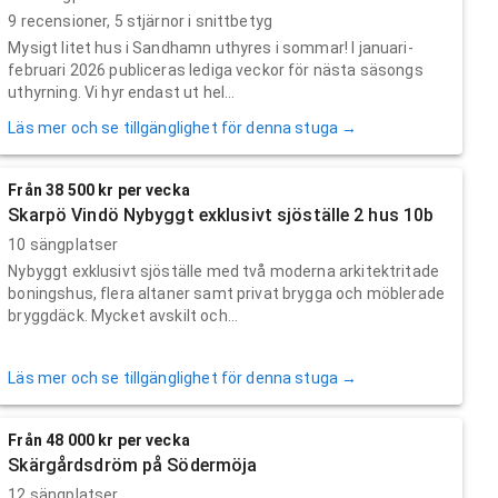
9
recensioner,
5
stjärnor i snittbetyg
Mysigt litet hus i Sandhamn uthyres i sommar! I januari-
februari 2026 publiceras lediga veckor för nästa säsongs
uthyrning. Vi hyr endast ut hel...
Läs mer och se tillgänglighet för denna stuga →
Från 38 500 kr per vecka
Skarpö Vindö Nybyggt exklusivt sjöställe 2 hus 10b
10 sängplatser
Nybyggt exklusivt sjöställe med två moderna arkitektritade
boningshus, flera altaner samt privat brygga och möblerade
bryggdäck. Mycket avskilt och...
Läs mer och se tillgänglighet för denna stuga →
Från 48 000 kr per vecka
Skärgårdsdröm på Södermöja
12 sängplatser