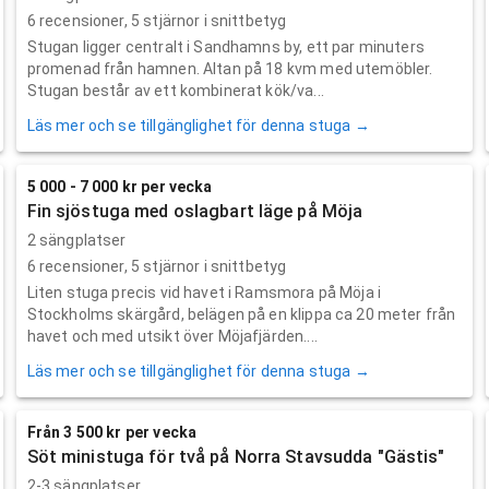
6
recensioner,
5
stjärnor i snittbetyg
Stugan ligger centralt i Sandhamns by, ett par minuters
promenad från hamnen. Altan på 18 kvm med utemöbler.
Stugan består av ett kombinerat kök/va...
Läs mer och se tillgänglighet för denna stuga →
5 000 - 7 000 kr per vecka
Fin sjöstuga med oslagbart läge på Möja
2 sängplatser
6
recensioner,
5
stjärnor i snittbetyg
Liten stuga precis vid havet i Ramsmora på Möja i
Stockholms skärgård, belägen på en klippa ca 20 meter från
havet och med utsikt över Möjafjärden....
Läs mer och se tillgänglighet för denna stuga →
Från 3 500 kr per vecka
Söt ministuga för två på Norra Stavsudda "Gästis"
2-3 sängplatser