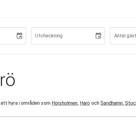
Utcheckning
Antal gäs
rö
or att hyra i områden som
Horsholmen
,
Harö
och
Sandhamn, Stoc