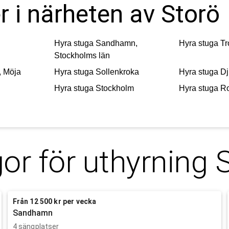
r i närheten av Storö
Hyra stuga
Sandhamn,
Hyra stuga
Tr
Stockholms län
, Möja
Hyra stuga
Sollenkroka
Hyra stuga
Dj
Hyra stuga
Stockholm
Hyra stuga
R
or för uthyrning
Från 12 500 kr per vecka
Sandhamn
4 sängplatser