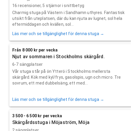
16
recensioner,
5
stjärnor i snittbetyg
Charmig stuga på Västern i Sandhamn uthyres. Fantastisk
utsikt från uteplatsen, där du kan njuta av lugnet, sol hela
eftermiddagen och kvällen, sol...
Läs mer och se tillgänglighet för denna stuga →
Från 8 000 kr per vecka
Njut av sommaren i Stockholms skärgård.
6-7 sängplatser
Vår stuga står på ön Ytterö i Stockholms mellersta
skärgård. Kök med kyl/frys, gasolspis, ugn och micro. Tre
sovrum, ett med dubbelsäng, ett med...
Läs mer och se tillgänglighet för denna stuga →
3 500 - 6 500 kr per vecka
Skärgårdsstuga i Möjaström, Möja
2 sängplatser