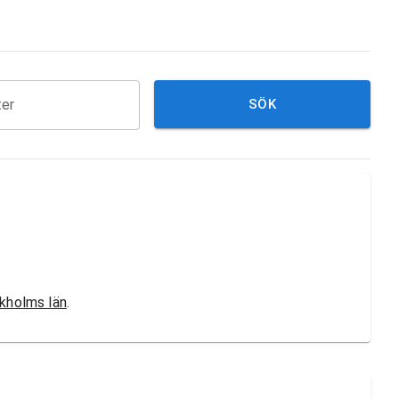
ter
SÖK
kholms län
.