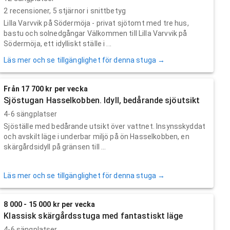
2
recensioner,
5
stjärnor i snittbetyg
Lilla Varvvik på Södermöja - privat sjötomt med tre hus,
bastu och solnedgångar Välkommen till Lilla Varvvik på
Södermöja, ett idylliskt ställe i ...
Läs mer och se tillgänglighet för denna stuga →
Från 17 700 kr per vecka
Sjöstugan Hasselkobben. Idyll, bedårande sjöutsikt
4-6 sängplatser
Sjöställe med bedårande utsikt över vattnet. Insynsskyddat
och avskilt läge i underbar miljö på ön Hasselkobben, en
skärgårdsidyll på gränsen till ...
Läs mer och se tillgänglighet för denna stuga →
8 000 - 15 000 kr per vecka
Klassisk skärgårdsstuga med fantastiskt läge
4-6 sängplatser