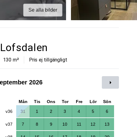
Se alla bilder
a Lofsdalen
130
m²
Pris ej tillgängligt
eptember 2026
Mån
Tis
Ons
Tor
Fre
Lör
Sön
v36
31
1
2
3
4
5
6
v37
7
8
9
10
11
12
13
v38
14
15
16
17
18
19
20