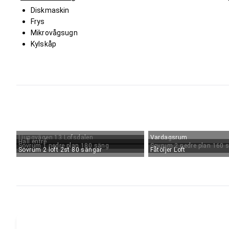
Diskmaskin
Frys
Mikrovågsugn
Kylskåp
Ljungvägen 13 Lofsdalen
Vardagsrum
Hall entré
Sovrum 1 nedre plan 180 säng
Sovrum 2 nedre plan 160 
Sovrum 2 loft 2st 80 sängar
Fåtöljer Loft