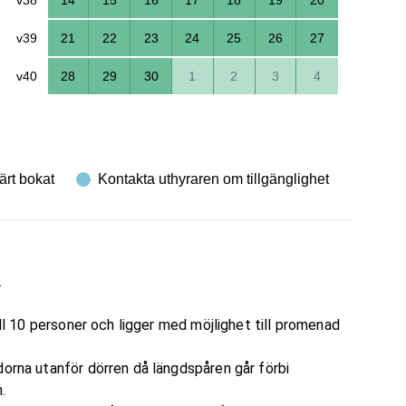
v39
21
22
23
24
25
26
27
v40
28
29
30
1
2
3
4
ärt bokat
Kontakta uthyraren om tillgänglighet
.
ill 10 personer och ligger med möjlighet till promenad
dorna utanför dörren då längdspåren går förbi
.