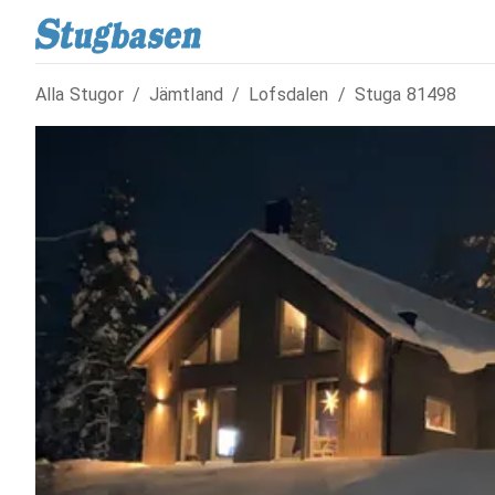
Alla Stugor
/
Jämtland
/
Lofsdalen
/
Stuga
81498