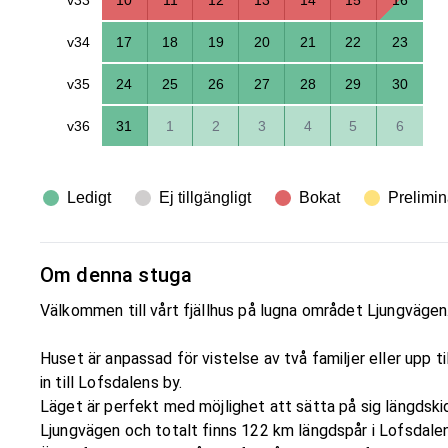
v34
17
18
19
20
21
22
23
v35
24
25
26
27
28
29
30
v36
31
1
2
3
4
5
6
Ledigt
Ej tillgängligt
Bokat
Prelimin
Om denna stuga
Välkommen till vårt fjällhus på lugna området Ljungvägen
Huset är anpassad för vistelse av två familjer eller upp t
in till Lofsdalens by.
Läget är perfekt med möjlighet att sätta på sig längdski
Ljungvägen och totalt finns 122 km längdspår i Lofsdalen