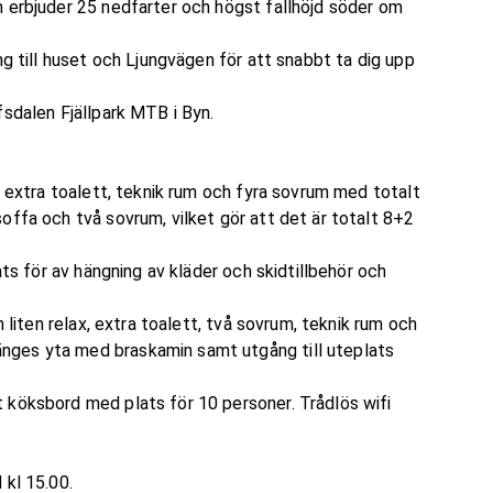
m erbjuder 25 nedfarter och högst fallhöjd söder om
ng till huset och Ljungvägen för att snabbt ta dig upp
fsdalen Fjällpark MTB i Byn.
, extra toalett, teknik rum och fyra sovrum med totalt
offa och två sovrum, vilket gör att det är totalt 8+2
ats för av hängning av kläder och skidtillbehör och
 liten relax, extra toalett, två sovrum, teknik rum och
nges yta med braskamin samt utgång till uteplats
 köksbord med plats för 10 personer. Trådlös wifi
 kl 15.00.