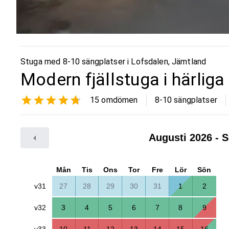
Stuga med 8-10 sängplatser i
Lofsdalen
,
Jämtland
Modern fjällstuga i härlig
15
omdömen
8-10 sängplatser
Augusti 2026
- S
Mån
Tis
Ons
Tor
Fre
Lör
Sön
v31
27
28
29
30
31
1
2
v32
3
4
5
6
7
8
9
v33
10
11
12
13
14
15
16