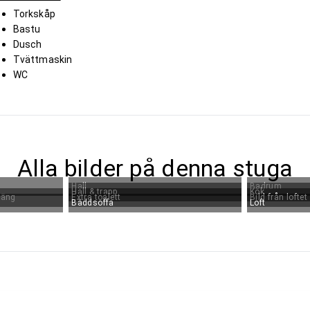
Torkskåp
Bastu
Dusch
Tvättmaskin
WC
Alla bilder på denna stuga
Hall
Badrum
Hall & trapp
Kök
säng
Extra toalett
Bild från loftet
Bäddsoffa
Loft