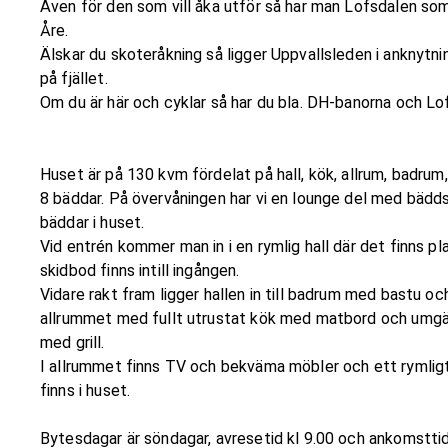
Även för den som vill åka utför så har man Lofsdalen so
Åre.
Älskar du skoteråkning så ligger Uppvallsleden i anknytni
på fjället.
Om du är här och cyklar så har du bla. DH-banorna och Lo
Huset är på 130 kvm fördelat på hall, kök, allrum, badrum
8 bäddar. På övervåningen har vi en lounge del med bädds
bäddar i huset.
Vid entrén kommer man in i en rymlig hall där det finns pl
skidbod finns intill ingången.
Vidare rakt fram ligger hallen in till badrum med bastu och
allrummet med fullt utrustat kök med matbord och umgä
med grill.
I allrummet finns TV och bekväma möbler och ett rymligt
finns i huset.
Bytesdagar är söndagar, avresetid kl 9.00 och ankomsttid