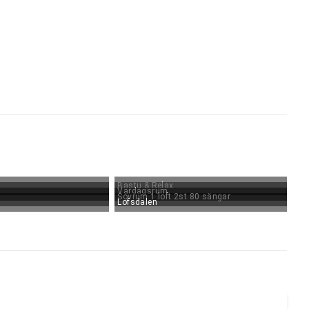
Bastu & Relax
Vardagsrum
Sovrum 1 loft 2st 80 sängar
Lofsdalen