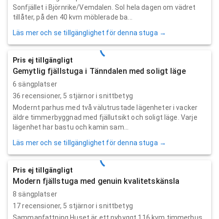
Sonfjället i Björnrike/Vemdalen. Sol hela dagen om vädret
tillåter, på den 40 kvm möblerade ba...
Läs mer och se tillgänglighet för denna stuga →
Pris ej tillgängligt
Gemytlig fjällstuga i Tänndalen med soligt läge
6 sängplatser
36
recensioner,
5
stjärnor i snittbetyg
Modernt parhus med två välutrustade lägenheter i vacker
äldre timmerbyggnad med fjällutsikt och soligt läge. Varje
lägenhet har bastu och kamin sam...
Läs mer och se tillgänglighet för denna stuga →
Pris ej tillgängligt
Modern fjällstuga med genuin kvalitetskänsla
8 sängplatser
17
recensioner,
5
stjärnor i snittbetyg
Sammanfattning Huset är ett nybyggt 116 kvm timmerhus