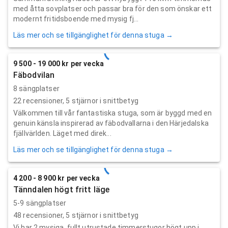
med åtta sovplatser och passar bra för den som önskar ett
modernt fritidsboende med mysig fj...
Läs mer och se tillgänglighet för denna stuga →
9 500 - 19 000 kr per vecka
Fäbodvilan
8 sängplatser
22
recensioner,
5
stjärnor i snittbetyg
Välkommen till vår fantastiska stuga, som är byggd med en
genuin känsla inspirerad av fäbodvallarna i den Härjedalska
fjällvärlden. Läget med direk...
Läs mer och se tillgänglighet för denna stuga →
4 200 - 8 900 kr per vecka
Tänndalen högt fritt läge
5-9 sängplatser
48
recensioner,
5
stjärnor i snittbetyg
Vi har 2 mysiga, fullt utrustade timmerstugor högt upp i