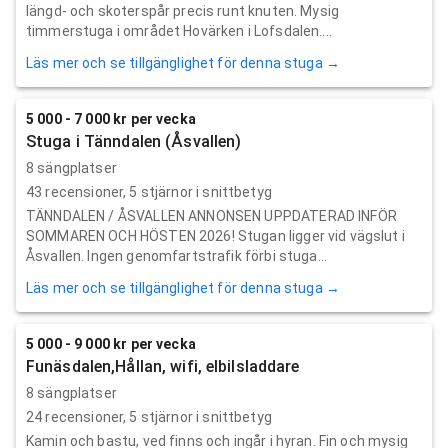
längd- och skoterspår precis runt knuten. Mysig
timmerstuga i området Hovärken i Lofsdalen....
Läs mer och se tillgänglighet för denna stuga →
5 000 - 7 000 kr per vecka
Stuga i Tänndalen (Åsvallen)
8 sängplatser
43
recensioner,
5
stjärnor i snittbetyg
TÄNNDALEN / ÅSVALLEN ANNONSEN UPPDATERAD INFÖR
SOMMAREN OCH HÖSTEN 2026! Stugan ligger vid vägslut i
Åsvallen. Ingen genomfartstrafik förbi stuga...
Läs mer och se tillgänglighet för denna stuga →
5 000 - 9 000 kr per vecka
Funäsdalen,Hållan, wifi, elbilsladdare
8 sängplatser
24
recensioner,
5
stjärnor i snittbetyg
Kamin och bastu, ved finns och ingår i hyran. Fin och mysig