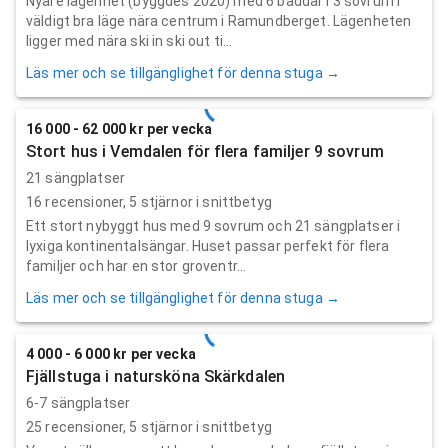
Nyare lägenhet (byggdes 2020) med 6 bäddar i 3 sovrum i
väldigt bra läge nära centrum i Ramundberget. Lägenheten
ligger med nära ski in ski out ti...
Läs mer och se tillgänglighet för denna stuga →
16 000 - 62 000 kr per vecka
Stort hus i Vemdalen för flera familjer 9 sovrum
21 sängplatser
16
recensioner,
5
stjärnor i snittbetyg
Ett stort nybyggt hus med 9 sovrum och 21 sängplatser i
lyxiga kontinentalsängar. Huset passar perfekt för flera
familjer och har en stor groventr...
Läs mer och se tillgänglighet för denna stuga →
4 000 - 6 000 kr per vecka
Fjällstuga i natursköna Skärkdalen
6-7 sängplatser
25
recensioner,
5
stjärnor i snittbetyg