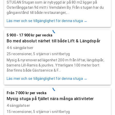
STUGAN Stugan som är nybyggd är på 80 m2 ligger på
Österlånggatan 9d mitt i Vemdalen By. Från stugan har du
gångavstånd till både restauranger,...
Läs mer och se tillgänglighet för denna stuga →
5 900 - 17 900 kr per vecka
Bo med absolut närhet till både Lift & Längdspår
4-6 sängplatser
25
recensioner,
5
stjärnor i snittbetyg
Mysig & nyrenoverad lägenhet 200 m från liftar, längdspår,
barnens Lill-Ramis & jourlivs. Ytterligare 100 meter bort
återfinns både Gästservice & F...
Läs mer och se tillgänglighet för denna stuga →
Från 7 000 kr per vecka
Mysig stuga på fjället nära många aktiviteter
4 sängplatser
15
recensioner,
5
stjärnor i snittbetyg