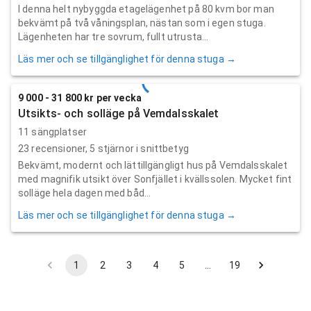
I denna helt nybyggda etagelägenhet på 80 kvm bor man
bekvämt på två våningsplan, nästan som i egen stuga.
Lägenheten har tre sovrum, fullt utrusta...
Läs mer och se tillgänglighet för denna stuga →
9 000 - 31 800 kr per vecka
Utsikts- och solläge på Vemdalsskalet
11 sängplatser
23
recensioner,
5
stjärnor i snittbetyg
Bekvämt, modernt och lättillgängligt hus på Vemdalsskalet
med magnifik utsikt över Sonfjället i kvällssolen. Mycket fint
solläge hela dagen med båd...
Läs mer och se tillgänglighet för denna stuga →
1
2
3
4
5
…
19