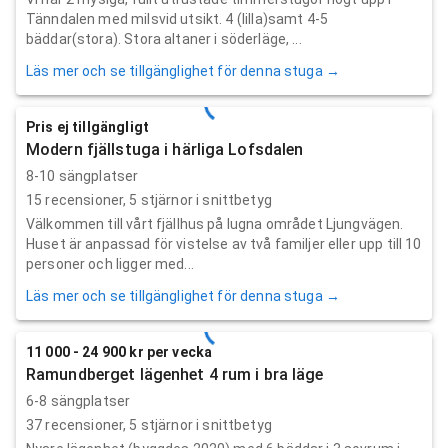
Tänndalen med milsvid utsikt. 4 (lilla)samt 4-5
bäddar(stora). Stora altaner i söderläge, ...
Läs mer och se tillgänglighet för denna stuga →
Pris ej tillgängligt
Modern fjällstuga i härliga Lofsdalen
8-10 sängplatser
15
recensioner,
5
stjärnor i snittbetyg
Välkommen till vårt fjällhus på lugna området Ljungvägen.
Huset är anpassad för vistelse av två familjer eller upp till 10
personer och ligger med...
Läs mer och se tillgänglighet för denna stuga →
11 000 - 24 900 kr per vecka
Ramundberget lägenhet 4 rum i bra läge
6-8 sängplatser
37
recensioner,
5
stjärnor i snittbetyg