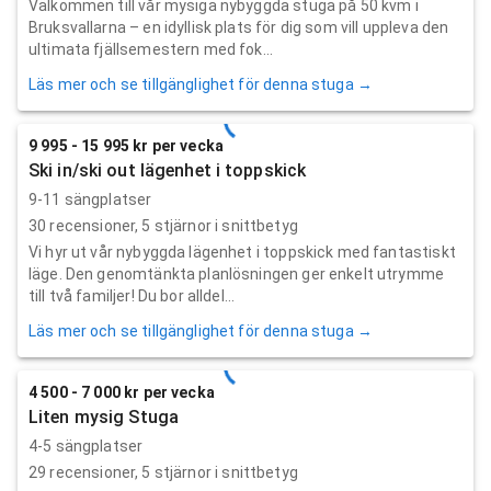
Välkommen till vår mysiga nybyggda stuga på 50 kvm i
Bruksvallarna – en idyllisk plats för dig som vill uppleva den
ultimata fjällsemestern med fok...
Läs mer och se tillgänglighet för denna stuga →
9 995 - 15 995 kr per vecka
Ski in/ski out lägenhet i toppskick
9-11 sängplatser
30
recensioner,
5
stjärnor i snittbetyg
Vi hyr ut vår nybyggda lägenhet i toppskick med fantastiskt
läge. Den genomtänkta planlösningen ger enkelt utrymme
till två familjer! Du bor alldel...
Läs mer och se tillgänglighet för denna stuga →
4 500 - 7 000 kr per vecka
Liten mysig Stuga
4-5 sängplatser
29
recensioner,
5
stjärnor i snittbetyg