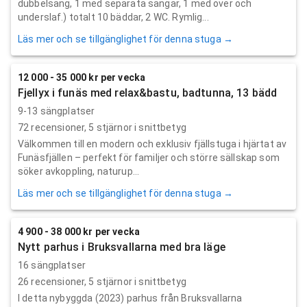
dubbelsäng, 1 med separata sängar, 1 med över och
underslaf.) totalt 10 bäddar, 2 WC. Rymlig...
Läs mer och se tillgänglighet för denna stuga →
12 000 - 35 000 kr per vecka
Fjellyx i funäs med relax&bastu, badtunna, 13 bädd
9-13 sängplatser
72
recensioner,
5
stjärnor i snittbetyg
Välkommen till en modern och exklusiv fjällstuga i hjärtat av
Funäsfjällen – perfekt för familjer och större sällskap som
söker avkoppling, naturup...
Läs mer och se tillgänglighet för denna stuga →
4 900 - 38 000 kr per vecka
Nytt parhus i Bruksvallarna med bra läge
16 sängplatser
26
recensioner,
5
stjärnor i snittbetyg
I detta nybyggda (2023) parhus från Bruksvallarna