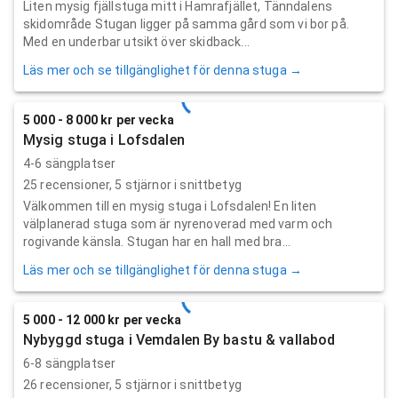
Liten mysig fjällstuga mitt i Hamrafjället, Tänndalens
skidområde Stugan ligger på samma gård som vi bor på.
Med en underbar utsikt över skidback...
Läs mer och se tillgänglighet för denna stuga →
5 000 - 8 000 kr per vecka
Mysig stuga i Lofsdalen
4-6 sängplatser
25
recensioner,
5
stjärnor i snittbetyg
Välkommen till en mysig stuga i Lofsdalen! En liten
välplanerad stuga som är nyrenoverad med varm och
rogivande känsla. Stugan har en hall med bra...
Läs mer och se tillgänglighet för denna stuga →
5 000 - 12 000 kr per vecka
Nybyggd stuga i Vemdalen By bastu & vallabod
6-8 sängplatser
26
recensioner,
5
stjärnor i snittbetyg