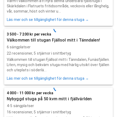
Varmt välkommen att hyra denna underbara fjällstuga i
Skärkdalen i Flatruets fritidsområde, veckovis eller långhelg,
vår, sommar, höst och vinter u...
Läs mer och se tillgänglighet för denna stuga →
3 500 - 7 200 kr per vecka
Välkommen till stugan Fjällsol mitt i Tänndalen!
6 sängplatser
22
recensioner,
5
stjärnor i snittbetyg
Välkommen till stugan Fjällsol mitt i Tänndalen, Funäsfjällen.
Liten, mysig och bekväm stuga med härlig utsikt över fjällen
och uteplats i söderlä...
Läs mer och se tillgänglighet för denna stuga →
4 000 - 11 000 kr per vecka
Nybyggd stuga på 50 kvm mitt i fjällvärlden
4-5 sängplatser
16
recensioner,
5
stjärnor i snittbetyg