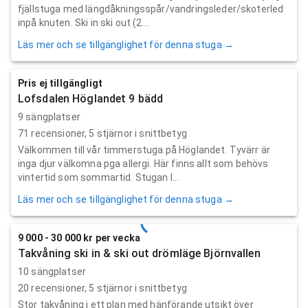
fjällstuga med längdåkningsspår/vandringsleder/skoterled
inpå knuten. Ski in ski out (2...
Läs mer och se tillgänglighet för denna stuga →
Pris ej tillgängligt
Lofsdalen Höglandet 9 bädd
9 sängplatser
71
recensioner,
5
stjärnor i snittbetyg
Välkommen till vår timmerstuga på Höglandet. Tyvärr är
inga djur välkomna pga allergi. Här finns allt som behövs
vintertid som sommartid. Stugan l...
Läs mer och se tillgänglighet för denna stuga →
9 000 - 30 000 kr per vecka
Takvåning ski in & ski out drömläge Björnvallen
10 sängplatser
20
recensioner,
5
stjärnor i snittbetyg
Stor takvåning i ett plan med hänförande utsikt över