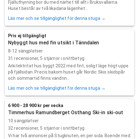
Fjälluthyrning bor du med närhet till allt i Bruksvallarna.
Huset består av två likadana lägenhet...
Läs mer och se tillgänglighet för denna stuga →
Pris ej tillgängligt
Nybyggt hus med fin utsikt i Tänndalen
8-12 sängplatser
31
recensioner,
5
stjärnor i snittbetyg
Arkitektritat hus byggt 2022 med fint, soligt läge högt uppe
på fjällsidan. Precis bakom huset går Nordic Skis skidspår
och sommartid finns vandrin...
Läs mer och se tillgänglighet för denna stuga →
6 900 - 28 900 kr per vecka
Timmerhus Ramundberget Osthang Ski-in ski-out
10 sängplatser
32
recensioner,
5
stjärnor i snittbetyg
Vi har två annonser på Stugknuten, en per sida. Boende med