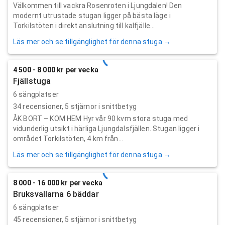
Välkommen till vackra Rosenroten i Ljungdalen! Den
modernt utrustade stugan ligger på bästa läge i
Torkilstöten i direkt anslutning till kalfjälle...
Läs mer och se tillgänglighet för denna stuga →
4 500 - 8 000 kr per vecka
Fjällstuga
6 sängplatser
34
recensioner,
5
stjärnor i snittbetyg
ÅK BORT – KOM HEM Hyr vår 90 kvm stora stuga med
vidunderlig utsikt i härliga Ljungdalsfjällen. Stugan ligger i
området Torkilstöten, 4 km från...
Läs mer och se tillgänglighet för denna stuga →
8 000 - 16 000 kr per vecka
Bruksvallarna 6 bäddar
6 sängplatser
45
recensioner,
5
stjärnor i snittbetyg