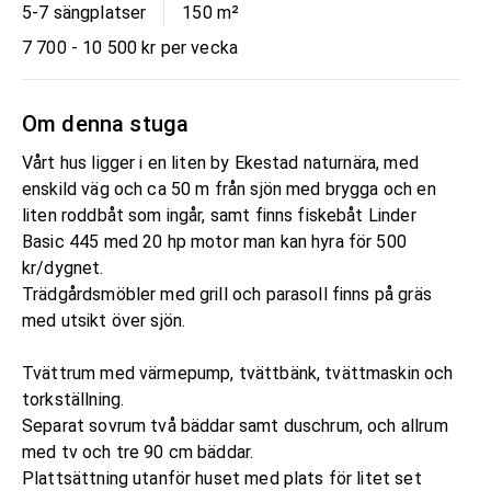
5-7 sängplatser
150
m²
7 700 - 10 500 kr per vecka
Om denna stuga
Vårt hus ligger i en liten by Ekestad naturnära, med
enskild väg och ca 50 m från sjön med brygga och en
liten roddbåt som ingår, samt finns fiskebåt Linder
Basic 445 med 20 hp motor man kan hyra för 500
kr/dygnet.
Trädgårdsmöbler med grill och parasoll finns på gräs
med utsikt över sjön.
Tvättrum med värmepump, tvättbänk, tvättmaskin och
torkställning.
Separat sovrum två bäddar samt duschrum, och allrum
med tv och tre 90 cm bäddar.
Plattsättning utanför huset med plats för litet set