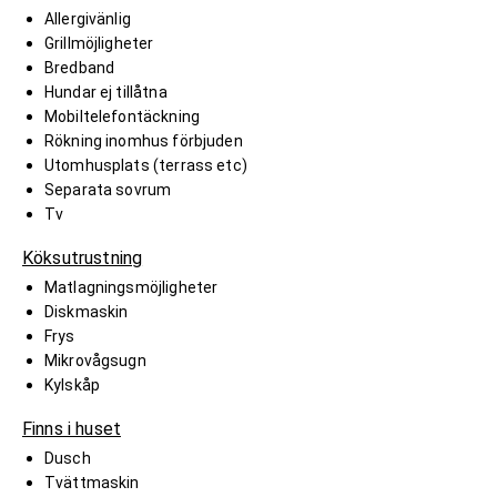
Allergivänlig
Grillmöjligheter
Bredband
Hundar ej tillåtna
Mobiltelefontäckning
Rökning inomhus förbjuden
Utomhusplats (terrass etc)
Separata sovrum
Tv
Köksutrustning
Matlagningsmöjligheter
Diskmaskin
Frys
Mikrovågsugn
Kylskåp
Finns i huset
Dusch
Tvättmaskin