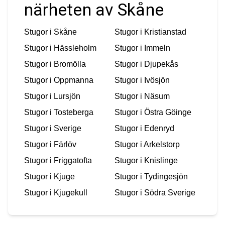
närheten av Skåne
Stugor i
Skåne
Stugor i
Kristianstad
Stugor i
Hässleholm
Stugor i
Immeln
Stugor i
Bromölla
Stugor i
Djupekås
Stugor i
Oppmanna
Stugor i
Ivösjön
Stugor i
Lursjön
Stugor i
Näsum
Stugor i
Tosteberga
Stugor i
Östra Göinge
Stugor i
Sverige
Stugor i
Edenryd
Stugor i
Färlöv
Stugor i
Arkelstorp
Stugor i
Friggatofta
Stugor i
Knislinge
Stugor i
Kjuge
Stugor i
Tydingesjön
Stugor i
Kjugekull
Stugor i
Södra Sverige