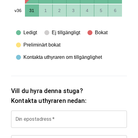
v36
31
1
2
3
4
5
6
Ledigt
Ej tillgängligt
Bokat
Preliminärt bokat
Kontakta uthyraren om tillgänglighet
Vill du hyra denna stuga?
Kontakta uthyraren nedan:
Din epostadress
*