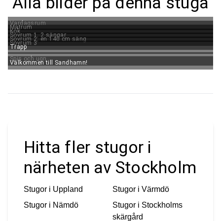
Alla bilder på denna stuga
Vardagsrum
Matrum
Kök
Sovrum 1, 2 sängar
Sovrum 2, en 140 cm säng
Sovrum 3
Trapp
Spis och ugn
Välkommen till Sandhamn!
Hitta fler stugor i
närheten av Stockholm
Stugor i
Uppland
Stugor i
Värmdö
Stugor i
Nämdö
Stugor i
Stockholms
skärgård