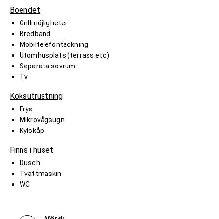
Boendet
Grillmöjligheter
Bredband
Mobiltelefontäckning
Utomhusplats (terrass etc)
Separata sovrum
Tv
Köksutrustning
Frys
Mikrovågsugn
Kylskåp
Finns i huset
Dusch
Tvättmaskin
WC
Värd: