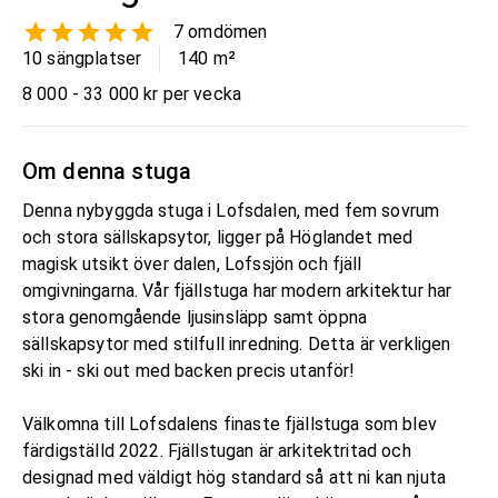
7
omdömen
10 sängplatser
140
m²
8 000 - 33 000 kr per vecka
Om denna stuga
Denna nybyggda stuga i Lofsdalen, med fem sovrum
och stora sällskapsytor, ligger på Höglandet med
magisk utsikt över dalen, Lofssjön och fjäll
omgivningarna. Vår fjällstuga har modern arkitektur har
stora genomgående ljusinsläpp samt öppna
sällskapsytor med stilfull inredning. Detta är verkligen
ski in - ski out med backen precis utanför!
Välkomna till Lofsdalens finaste fjällstuga som blev
färdigställd 2022. Fjällstugan är arkitektritad och
designad med väldigt hög standard så att ni kan njuta