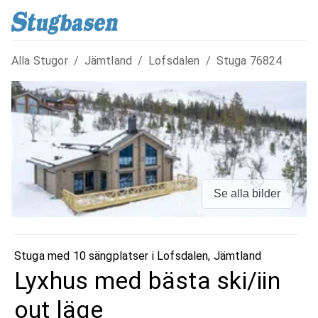
Alla Stugor
/
Jämtland
/
Lofsdalen
/
Stuga
76824
Se alla bilder
Stuga med 10 sängplatser i
Lofsdalen
,
Jämtland
Lyxhus med bästa ski/iin
out läge