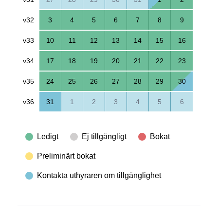
v32
3
4
5
6
7
8
9
v33
10
11
12
13
14
15
16
v34
17
18
19
20
21
22
23
v35
24
25
26
27
28
29
30
v36
31
1
2
3
4
5
6
Ledigt
Ej tillgängligt
Bokat
Preliminärt bokat
Kontakta uthyraren om tillgänglighet