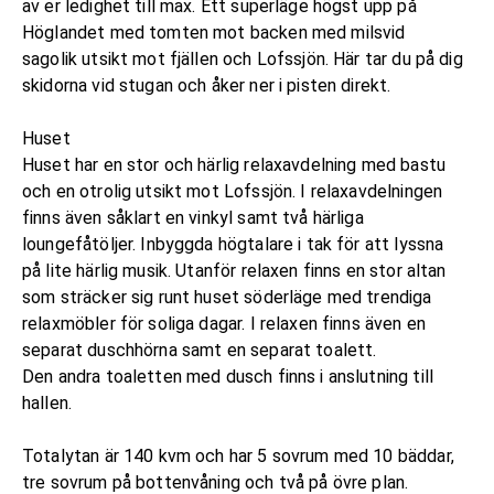
av er ledighet till max. Ett superläge högst upp på
Höglandet med tomten mot backen med milsvid
sagolik utsikt mot fjällen och Lofssjön. Här tar du på dig
skidorna vid stugan och åker ner i pisten direkt.
Huset
Huset har en stor och härlig relaxavdelning med bastu
och en otrolig utsikt mot Lofssjön. I relaxavdelningen
finns även såklart en vinkyl samt två härliga
loungefåtöljer. Inbyggda högtalare i tak för att lyssna
på lite härlig musik. Utanför relaxen finns en stor altan
som sträcker sig runt huset söderläge med trendiga
relaxmöbler för soliga dagar. I relaxen finns även en
separat duschhörna samt en separat toalett.
Den andra toaletten med dusch finns i anslutning till
hallen.
Totalytan är 140 kvm och har 5 sovrum med 10 bäddar,
tre sovrum på bottenvåning och två på övre plan.