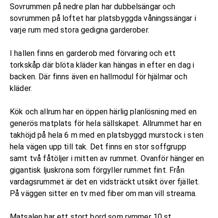
Sovrummen på nedre plan har dubbelsängar och
sovrummen på loftet har platsbyggda våningssängar i
varje rum med stora gedigna garderober.
I hallen finns en garderob med förvaring och ett
torkskåp där blöta kläder kan hängas in efter en dag i
backen. Där finns även en hallmodul för hjälmar och
kläder.
Kök och allrum har en öppen härlig planlösning med en
generös matplats för hela sällskapet. Allrummet har en
takhöjd på hela 6 m med en platsbyggd murstock i sten
hela vägen upp till tak. Det finns en stor soffgrupp
samt två fåtöljer i mitten av rummet. Ovanför hänger en
gigantisk ljuskrona som förgyller rummet fint. Från
vardagsrummet är det en vidsträckt utsikt över fjället.
På väggen sitter en tv med fiber om man vill streama.
Matsalen har ett stort bord som rymmer 10 st