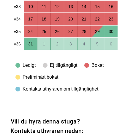
v33
10
11
12
13
14
15
16
v34
17
18
19
20
21
22
23
v35
24
25
26
27
28
29
30
v36
31
1
2
3
4
5
6
Ledigt
Ej tillgängligt
Bokat
Preliminärt bokat
Kontakta uthyraren om tillgänglighet
Vill du hyra denna stuga?
Kontakta uthyraren nedan: