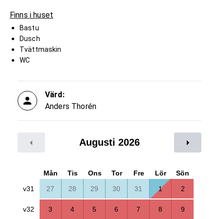
Finns i huset
Bastu
Dusch
Tvättmaskin
WC
Värd:
Anders Thorén
Augusti 2026
Mån
Tis
Ons
Tor
Fre
Lör
Sön
v31
27
28
29
30
31
1
2
v32
3
4
5
6
7
8
9