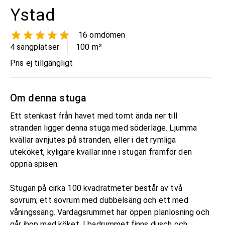
Ystad
16
omdömen
4 sängplatser
100
m²
Pris ej tillgängligt
Om denna stuga
Ett stenkast från havet med tomt ända ner till
stranden ligger denna stuga med söderläge. Ljumma
kvällar avnjutes på stranden, eller i det rymliga
uteköket, kyligare kvällar inne i stugan framför den
öppna spisen.
Stugan på cirka 100 kvadratmeter består av två
sovrum; ett sovrum med dubbelsäng och ett med
våningssäng. Vardagsrummet har öppen planlösning och
går ihop med köket. I badrummet finns dusch och