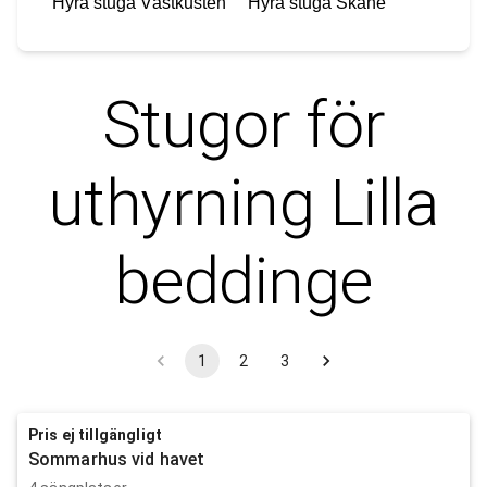
Hyra stuga
Västkusten
Hyra stuga
Skåne
Stugor för
uthyrning
Lilla
beddinge
1
2
3
Pris ej tillgängligt
Sommarhus vid havet