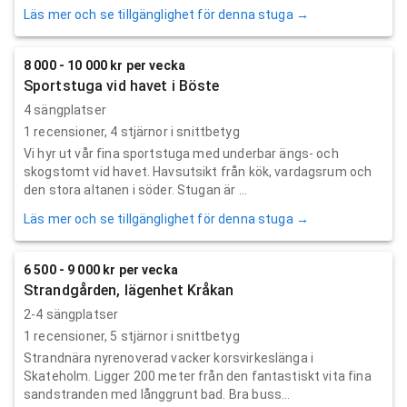
Läs mer och se tillgänglighet för denna stuga →
8 000 - 10 000 kr per vecka
Sportstuga vid havet i Böste
4 sängplatser
1
recensioner,
4
stjärnor i snittbetyg
Vi hyr ut vår fina sportstuga med underbar ängs- och
skogstomt vid havet. Havsutsikt från kök, vardagsrum och
den stora altanen i söder. Stugan är ...
Läs mer och se tillgänglighet för denna stuga →
6 500 - 9 000 kr per vecka
Strandgården, lägenhet Kråkan
2-4 sängplatser
1
recensioner,
5
stjärnor i snittbetyg
Strandnära nyrenoverad vacker korsvirkeslänga i
Skateholm. Ligger 200 meter från den fantastiskt vita fina
sandstranden med långgrunt bad. Bra buss...