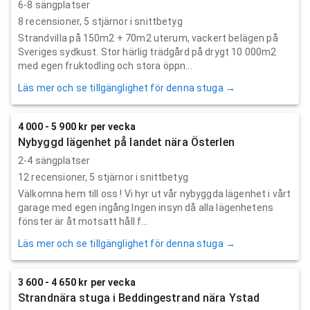
6-8 sängplatser
8
recensioner,
5
stjärnor i snittbetyg
Strandvilla på 150m2 + 70m2 uterum, vackert belägen på
Sveriges sydkust. Stor härlig trädgård på drygt 10 000m2
med egen fruktodling och stora öppn...
Läs mer och se tillgänglighet för denna stuga →
4 000 - 5 900 kr per vecka
Nybyggd lägenhet på landet nära Österlen
2-4 sängplatser
12
recensioner,
5
stjärnor i snittbetyg
Välkomna hem till oss ! Vi hyr ut vår nybyggda lägenhet i vårt
garage med egen ingång.Ingen insyn då alla lägenhetens
fönster är åt motsatt håll f...
Läs mer och se tillgänglighet för denna stuga →
3 600 - 4 650 kr per vecka
Strandnära stuga i Beddingestrand nära Ystad