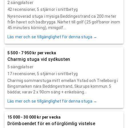
2 sängplatser
42
recensioner,
5
stjärnor i snittbetyg
Nyrenoverad stuga i mysiga Beddingestrand ca 200 meter
från havet och badbrygga. Närhet till golf (25 golfbanor inom
45 minuters körning), minigolf...
Läs mer och se tillgänglighet för denna stuga →
5 500 - 7 950 kr per vecka
Charmig stuga vid sydkusten
5 sängplatser
17
recensioner,
5
stjärnor i snittbetyg
Charmig sommarstuga mitt emellan Ystad och Trelleborg i
Bingsmarken nära Beddingestrand, Skurups kommun. 5
bäddar, varav 2 x 90cm säng + enkelsäng...
Läs mer och se tillgänglighet för denna stuga →
15 000 - 30 000 kr per vecka
Drömboendet för en oförglömlig vistelse