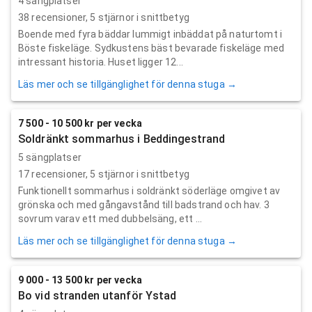
4 sängplatser
38
recensioner,
5
stjärnor i snittbetyg
Boende med fyra bäddar lummigt inbäddat på naturtomt i
Böste fiskeläge. Sydkustens bäst bevarade fiskeläge med
intressant historia. Huset ligger 12...
Läs mer och se tillgänglighet för denna stuga →
7 500 - 10 500 kr per vecka
Soldränkt sommarhus i Beddingestrand
5 sängplatser
17
recensioner,
5
stjärnor i snittbetyg
Funktionellt sommarhus i soldränkt söderläge omgivet av
grönska och med gångavstånd till badstrand och hav. 3
sovrum varav ett med dubbelsäng, ett ...
Läs mer och se tillgänglighet för denna stuga →
9 000 - 13 500 kr per vecka
Bo vid stranden utanför Ystad