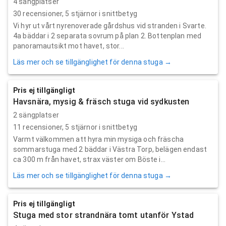
4 sängplatser
30
recensioner,
5
stjärnor i snittbetyg
Vi hyr ut vårt nyrenoverade gårdshus vid stranden i Svarte.
4a bäddar i 2 separata sovrum på plan 2. Bottenplan med
panoramautsikt mot havet, stor...
Läs mer och se tillgänglighet för denna stuga →
Pris ej tillgängligt
Havsnära, mysig & fräsch stuga vid sydkusten
2 sängplatser
11
recensioner,
5
stjärnor i snittbetyg
Varmt välkommen att hyra min mysiga och fräscha
sommarstuga med 2 bäddar i Västra Torp, belägen endast
ca 300 m från havet, strax väster om Böste i...
Läs mer och se tillgänglighet för denna stuga →
Pris ej tillgängligt
Stuga med stor strandnära tomt utanför Ystad