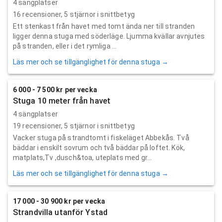
4 sängplatser
16
recensioner,
5
stjärnor i snittbetyg
Ett stenkast från havet med tomt ända ner till stranden
ligger denna stuga med söderläge. Ljumma kvällar avnjutes
på stranden, eller i det rymliga ...
Läs mer och se tillgänglighet för denna stuga →
6 000 - 7 500 kr per vecka
Stuga 10 meter från havet
4 sängplatser
19
recensioner,
5
stjärnor i snittbetyg
Vacker stuga på strandtomt i fiskeläget Abbekås. Två
bäddar i enskilt sovrum och två bäddar på loftet. Kök,
matplats,Tv ,dusch&toa, uteplats med gr...
Läs mer och se tillgänglighet för denna stuga →
17 000 - 30 900 kr per vecka
Strandvilla utanför Ystad