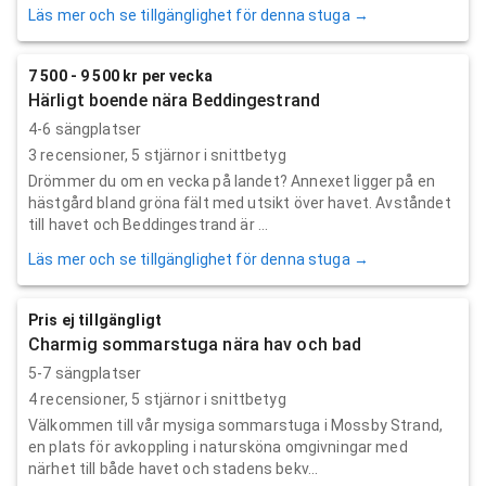
Läs mer och se tillgänglighet för denna stuga →
7 500 - 9 500 kr per vecka
Härligt boende nära Beddingestrand
4-6 sängplatser
3
recensioner,
5
stjärnor i snittbetyg
Drömmer du om en vecka på landet? Annexet ligger på en
hästgård bland gröna fält med utsikt över havet. Avståndet
till havet och Beddingestrand är ...
Läs mer och se tillgänglighet för denna stuga →
Pris ej tillgängligt
Charmig sommarstuga nära hav och bad
5-7 sängplatser
4
recensioner,
5
stjärnor i snittbetyg
Välkommen till vår mysiga sommarstuga i Mossby Strand,
en plats för avkoppling i natursköna omgivningar med
närhet till både havet och stadens bekv...