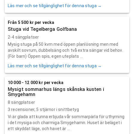
Läs mer och se tillgänglighet för denna stuga →
Från 5 500 kr per vecka
Stuga vid Tegelberga Golfbana
2-4 sängplatser
Mysig stuga på 50 kvm med öppen planlösning men med
avskilt sovrum, dubbelsäng och två extra sängar vid behov.
(För barn) Öppen spis, egen uteplats ...
Läs mer och se tillgänglighet för denna stuga →
10 000 - 12 000 kr per vecka
Mysigt sommarhus längs skånska kusten i
Smygehamn
8 sängplatser
3
recensioner,
5
stjärnor i snittbetyg
Vi är glada att kunna erbjuda vår sommarpärla för uthyrning
i det mysiga och charmiga Smygehamn. Huset är beläget i
ett skyddat läge, och havet är ...