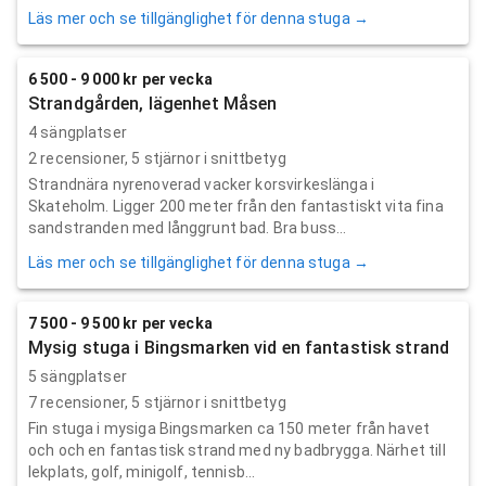
Läs mer och se tillgänglighet för denna stuga →
6 500 - 9 000 kr per vecka
Strandgården, lägenhet Måsen
4 sängplatser
2
recensioner,
5
stjärnor i snittbetyg
Strandnära nyrenoverad vacker korsvirkeslänga i
Skateholm. Ligger 200 meter från den fantastiskt vita fina
sandstranden med långgrunt bad. Bra buss...
Läs mer och se tillgänglighet för denna stuga →
7 500 - 9 500 kr per vecka
Mysig stuga i Bingsmarken vid en fantastisk strand
5 sängplatser
7
recensioner,
5
stjärnor i snittbetyg
Fin stuga i mysiga Bingsmarken ca 150 meter från havet
och och en fantastisk strand med ny badbrygga. Närhet till
lekplats, golf, minigolf, tennisb...