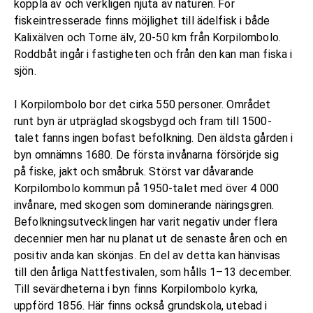
koppla av och verkligen njuta av naturen. För
fiskeintresserade finns möjlighet till ädelfisk i både
Kalixälven och Torne älv, 20-50 km från Korpilombolo.
Roddbåt ingår i fastigheten och från den kan man fiska i
sjön.
I Korpilombolo bor det cirka 550 personer. Området
runt byn är utpräglad skogsbygd och fram till 1500-
talet fanns ingen bofast befolkning. Den äldsta gården i
byn omnämns 1680. De första invånarna försörjde sig
på fiske, jakt och småbruk. Störst var dåvarande
Korpilombolo kommun på 1950-talet med över 4 000
invånare, med skogen som dominerande näringsgren.
Befolkningsutvecklingen har varit negativ under flera
decennier men har nu planat ut de senaste åren och en
positiv anda kan skönjas. En del av detta kan hänvisas
till den årliga Nattfestivalen, som hålls 1–13 december.
Till sevärdheterna i byn finns Korpilombolo kyrka,
uppförd 1856. Här finns också grundskola, utebad i