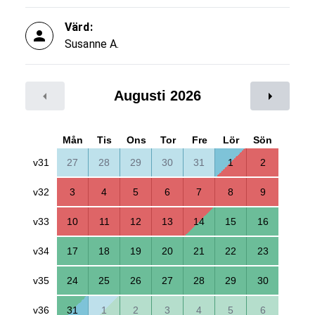
Värd:
Susanne A.
Augusti 2026
Mån
Tis
Ons
Tor
Fre
Lör
Sön
v31
27
28
29
30
31
1
2
v32
3
4
5
6
7
8
9
v33
10
11
12
13
14
15
16
v34
17
18
19
20
21
22
23
v35
24
25
26
27
28
29
30
v36
31
1
2
3
4
5
6