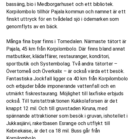
bassäng, bio i Medborgarhuset och ett bibliotek.
Korpilombolo tillhör Pajala kommun och namnet är ett
finskt uttryck för en tvådelad sjö i ödemarken som
genomflyts av en bäck.
Många fina byar finns i Tornedalen. Närmaste tätort är
Pajala, 45 km från Korpilombolo. Där finns bland annat
matbutiker, klädaffärer, restauranger, konditori,
sportbutik och Systembolag. Två andra tätorter –
Övertorneå och Överkalix – är också värda ett besök.
Fantastiska Jockfall ligger ca 40 km från Korpilombolo
och erbjuder både imponerande vattenfall och en
utmärkt fiskrestaurang. Möjlighet till laxfiske erbjuds
också. Till turistattraktionen Kukkolaforsen är det
knappt 12 mil. Och till gruvstaden Kiruna, med
spännande attraktioner som besök i gruvan, ishotellet i
Jukkasjärvi, raketbasen Esrange och utflykt till
Kebnekaise, är det ca 18 mil. Buss går från
Korpilombolo.