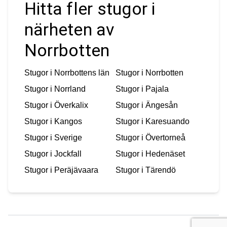
Hitta fler stugor i
närheten av
Norrbotten
Stugor i
Norrbottens län
Stugor i
Norrbotten
Stugor i
Norrland
Stugor i
Pajala
Stugor i
Överkalix
Stugor i
Ängesån
Stugor i
Kangos
Stugor i
Karesuando
Stugor i
Sverige
Stugor i
Övertorneå
Stugor i
Jockfall
Stugor i
Hedenäset
Stugor i
Peräjävaara
Stugor i
Tärendö