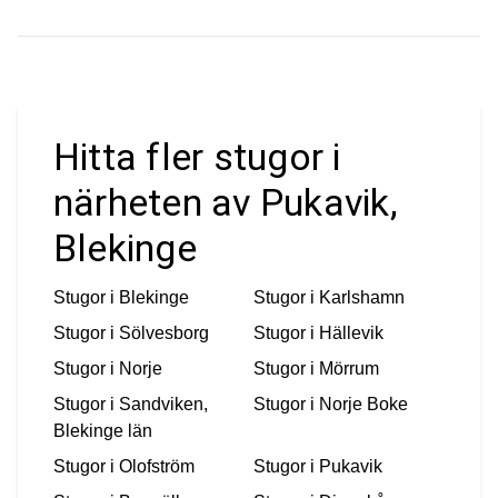
Hitta fler stugor i
närheten av Pukavik,
Blekinge
Stugor i
Blekinge
Stugor i
Karlshamn
Stugor i
Sölvesborg
Stugor i
Hällevik
Stugor i
Norje
Stugor i
Mörrum
Stugor i
Sandviken,
Stugor i
Norje Boke
Blekinge län
Stugor i
Olofström
Stugor i
Pukavik