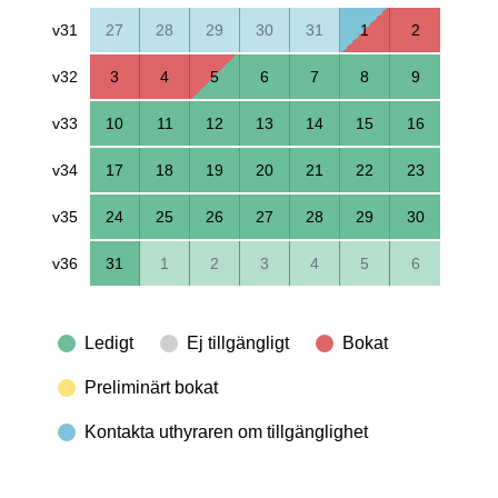
v31
27
28
29
30
31
1
2
v32
3
4
5
6
7
8
9
v33
10
11
12
13
14
15
16
v34
17
18
19
20
21
22
23
v35
24
25
26
27
28
29
30
v36
31
1
2
3
4
5
6
Ledigt
Ej tillgängligt
Bokat
Preliminärt bokat
Kontakta uthyraren om tillgänglighet