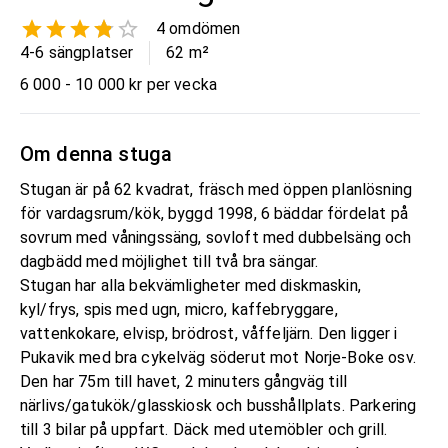
4
omdömen
4-6 sängplatser
62
m²
6 000 - 10 000 kr per vecka
Om denna stuga
Stugan är på 62 kvadrat, fräsch med öppen planlösning
för vardagsrum/kök, byggd 1998, 6 bäddar fördelat på
sovrum med våningssäng, sovloft med dubbelsäng och
dagbädd med möjlighet till två bra sängar.
Stugan har alla bekvämligheter med diskmaskin,
kyl/frys, spis med ugn, micro, kaffebryggare,
vattenkokare, elvisp, brödrost, våffeljärn. Den ligger i
Pukavik med bra cykelväg söderut mot Norje-Boke osv.
Den har 75m till havet, 2 minuters gångväg till
närlivs/gatukök/glasskiosk och busshållplats. Parkering
till 3 bilar på uppfart. Däck med utemöbler och grill.