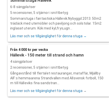
Sommarstuga Hällevik
6-8 sängplatser
5
recensioner,
5
stjärnor i snittbetyg
Sommarstuga i fantastiska Hällevik.Nybyggd 2013. 50m2
trädäck med utemöbler och paviljong och solstolar. 15m2
inglasat uterum. Kök med kyl,frys,ugn...
Läs mer och se tillgänglighet för denna stuga →
Från 4 000 kr per vecka
Hällevik - 150 meter till strand och hamn
4 sängplatser
2
recensioner,
5
stjärnor i snittbetyg
Gångavstånd till flertalet restauranger, mataffär, Mjällby
AIF:s hemmaarena Strandvallen med Allsvensk fotboll, 150
m till Hälleviks fina sandstran...
Läs mer och se tillgänglighet för denna stuga →