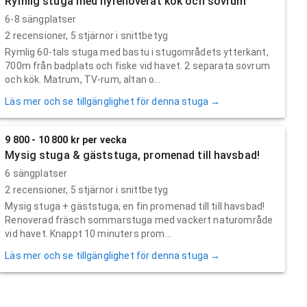
Rymlig stuga med nyrenoverat kök och sovrum
6-8 sängplatser
2
recensioner,
5
stjärnor i snittbetyg
Rymlig 60-tals stuga med bastu i stugområdets ytterkant,
700m från badplats och fiske vid havet. 2 separata sovrum
och kök. Matrum, TV-rum, altan o...
Läs mer och se tillgänglighet för denna stuga →
9 800 - 10 800 kr per vecka
Mysig stuga & gäststuga, promenad till havsbad!
6 sängplatser
2
recensioner,
5
stjärnor i snittbetyg
Mysig stuga + gäststuga, en fin promenad till till havsbad!
Renoverad fräsch sommarstuga med vackert naturområde
vid havet. Knappt 10 minuters prom...
Läs mer och se tillgänglighet för denna stuga →