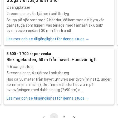
Stuga vid Ivösjöns strand
2 sängplatser
2
recensioner,
5
stjärnor i snittbetyg
Stuga på sjötomt med 2 bäddar. Välkommen att hyra vår
gäststuga som ligger i västerläge med fantastisk utsikt
över Ivösjön endast 30 m från strandl...
Läs mer och se tillgänglighet för denna stuga →
5 600 - 7 700 kr per vecka
Blekingekusten, 50 m från havet. Hundvänligt!
5-6 sängplatser
5
recensioner,
4
stjärnor i snittbetyg
Hus ca 50 meter från havet uthyres per dygn (minst 2, under
sommaren minst 5). Det finns ett stort sovrum på
ovanvåningen med dubbelsäng (2x90cm) o...
Läs mer och se tillgänglighet för denna stuga →
1
2