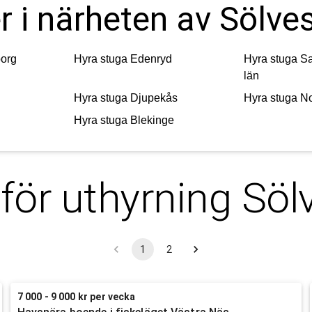
r i närheten av Sölve
org
Hyra stuga
Edenryd
Hyra stuga
Sa
län
Hyra stuga
Djupekås
Hyra stuga
No
Hyra stuga
Blekinge
för uthyrning
Söl
1
2
7 000 - 9 000 kr per vecka