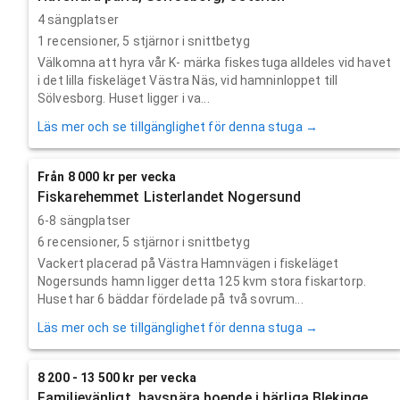
4 sängplatser
1
recensioner,
5
stjärnor i snittbetyg
Välkomna att hyra vår K- märka fiskestuga alldeles vid havet
i det lilla fiskeläget Västra Näs, vid hamninloppet till
Sölvesborg. Huset ligger i va...
Läs mer och se tillgänglighet för denna stuga →
Från 8 000 kr per vecka
Fiskarehemmet Listerlandet Nogersund
6-8 sängplatser
6
recensioner,
5
stjärnor i snittbetyg
Vackert placerad på Västra Hamnvägen i fiskeläget
Nogersunds hamn ligger detta 125 kvm stora fiskartorp.
Huset har 6 bäddar fördelade på två sovrum...
Läs mer och se tillgänglighet för denna stuga →
8 200 - 13 500 kr per vecka
Familjevänligt, havsnära boende i härliga Blekinge