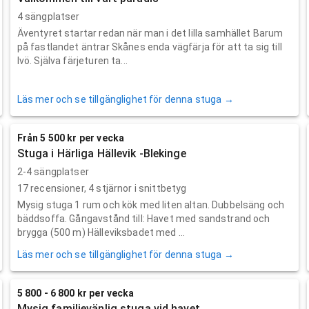
4 sängplatser
Äventyret startar redan när man i det lilla samhället Barum
på fastlandet äntrar Skånes enda vägfärja för att ta sig till
Ivö. Själva färjeturen ta...
Läs mer och se tillgänglighet för denna stuga →
Från 5 500 kr per vecka
Stuga i Härliga Hällevik -Blekinge
2-4 sängplatser
17
recensioner,
4
stjärnor i snittbetyg
Mysig stuga 1 rum och kök med liten altan. Dubbelsäng och
bäddsoffa. Gångavstånd till: Havet med sandstrand och
brygga (500 m) Hälleviksbadet med ...
Läs mer och se tillgänglighet för denna stuga →
5 800 - 6 800 kr per vecka
Mysig familjevänlig stuga vid havet