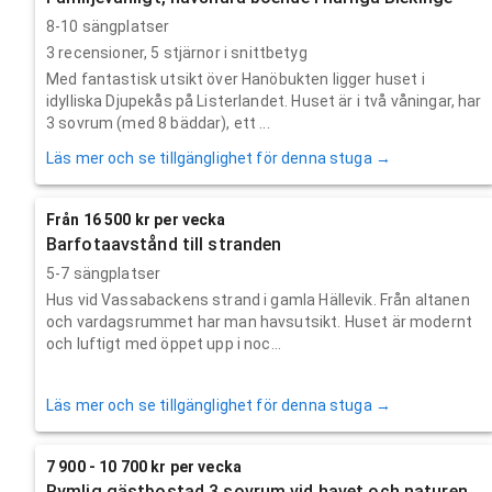
8-10 sängplatser
3
recensioner,
5
stjärnor i snittbetyg
Med fantastisk utsikt över Hanöbukten ligger huset i
idylliska Djupekås på Listerlandet. Huset är i två våningar, har
3 sovrum (med 8 bäddar), ett ...
Läs mer och se tillgänglighet för denna stuga →
Från 16 500 kr per vecka
Barfotaavstånd till stranden
5-7 sängplatser
Hus vid Vassabackens strand i gamla Hällevik. Från altanen
och vardagsrummet har man havsutsikt. Huset är modernt
och luftigt med öppet upp i noc...
Läs mer och se tillgänglighet för denna stuga →
7 900 - 10 700 kr per vecka
Rymlig gästbostad 3 sovrum vid havet och naturen