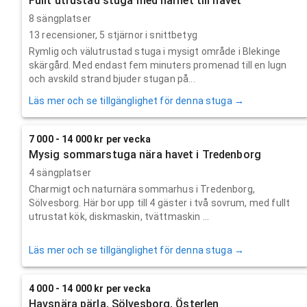
Fullt utrustad stuga med närhet till havet
8 sängplatser
13
recensioner,
5
stjärnor i snittbetyg
Rymlig och välutrustad stuga i mysigt område i Blekinge
skärgård. Med endast fem minuters promenad till en lugn
och avskild strand bjuder stugan på...
Läs mer och se tillgänglighet för denna stuga →
7 000 - 14 000 kr per vecka
Mysig sommarstuga nära havet i Tredenborg
4 sängplatser
Charmigt och naturnära sommarhus i Tredenborg,
Sölvesborg. Här bor upp till 4 gäster i två sovrum, med fullt
utrustat kök, diskmaskin, tvättmaskin ...
Läs mer och se tillgänglighet för denna stuga →
4 000 - 14 000 kr per vecka
Havsnära pärla, Sölvesborg, Österlen