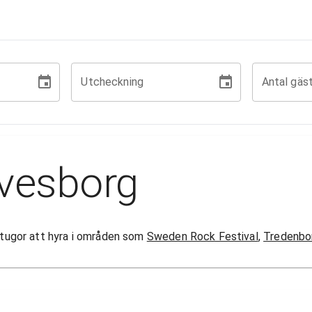
Utcheckning
Antal gäs
lvesborg
 stugor att hyra i områden som
Sweden Rock Festival
,
Tredenbo