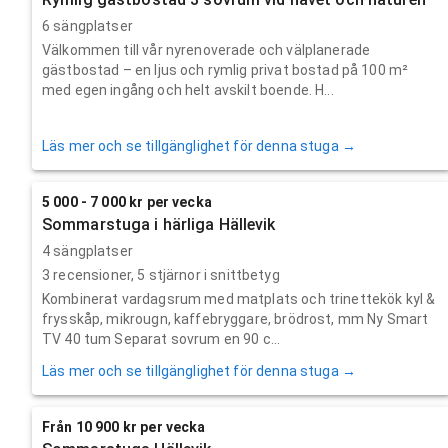
6 sängplatser
Välkommen till vår nyrenoverade och välplanerade
gästbostad – en ljus och rymlig privat bostad på 100 m²
med egen ingång och helt avskilt boende. H...
Läs mer och se tillgänglighet för denna stuga →
5 000 - 7 000 kr per vecka
Sommarstuga i härliga Hällevik
4 sängplatser
3
recensioner,
5
stjärnor i snittbetyg
Kombinerat vardagsrum med matplats och trinettekök kyl &
frysskåp, mikrougn, kaffebryggare, brödrost, mm Ny Smart
TV 40 tum Separat sovrum en 90 c...
Läs mer och se tillgänglighet för denna stuga →
Från 10 900 kr per vecka