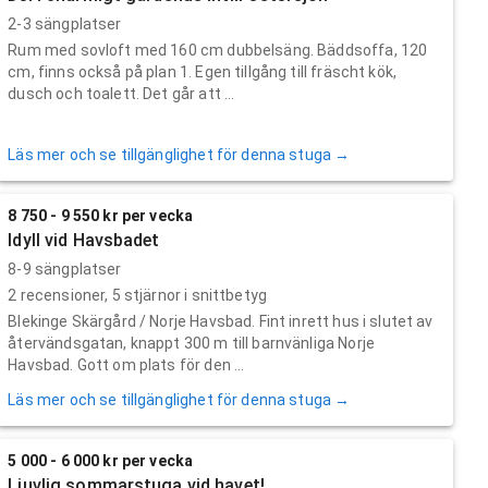
2-3 sängplatser
Rum med sovloft med 160 cm dubbelsäng. Bäddsoffa, 120
cm, finns också på plan 1. Egen tillgång till fräscht kök,
dusch och toalett. Det går att ...
Läs mer och se tillgänglighet för denna stuga →
8 750 - 9 550 kr per vecka
Idyll vid Havsbadet
8-9 sängplatser
2
recensioner,
5
stjärnor i snittbetyg
Blekinge Skärgård / Norje Havsbad. Fint inrett hus i slutet av
återvändsgatan, knappt 300 m till barnvänliga Norje
Havsbad. Gott om plats för den ...
Läs mer och se tillgänglighet för denna stuga →
5 000 - 6 000 kr per vecka
Ljuvlig sommarstuga vid havet!