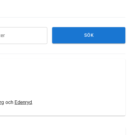
ter
SÖK
rg
och
Edenryd
.