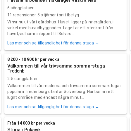
Havsnära boende i fiskeläget Västra Näs
6 sängplatser
11
recensioner,
5
stjärnor i snittbetyg
Vi hyr nu ut vårt gårdshus. Huset ligger på innergården, i
vinkel med huvudbyggnaden. Läget är ett stenkast från
havet,vid hamninloppet till Sölves...
Läs mer och se tillgänglighet för denna stuga →
8 200 - 10 900 kr per vecka
Välkommen till vår trivsamma sommarstuga i
Tredenb
2-5 sängplatser
Välkommen till vår moderna och trivsamma sommarstuga i
populära Tredenborg utanför Sölvesborg. Här bor ni i ett
lugnt område med endast några minut...
Läs mer och se tillgänglighet för denna stuga →
Från 14 000 kr per vecka
Stuga i Pukavik