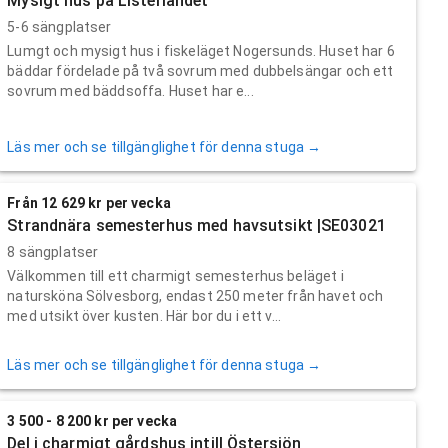
Mysigt hus på Listerlandet
5-6 sängplatser
Lumgt och mysigt hus i fiskeläget Nogersunds. Huset har 6
bäddar fördelade på två sovrum med dubbelsängar och ett
sovrum med bäddsoffa. Huset har e...
Läs mer och se tillgänglighet för denna stuga →
Från 12 629 kr per vecka
Strandnära semesterhus med havsutsikt |SE03021
8 sängplatser
Välkommen till ett charmigt semesterhus beläget i
natursköna Sölvesborg, endast 250 meter från havet och
med utsikt över kusten. Här bor du i ett v...
Läs mer och se tillgänglighet för denna stuga →
3 500 - 8 200 kr per vecka
Del i charmigt gårdshus intill Östersjön