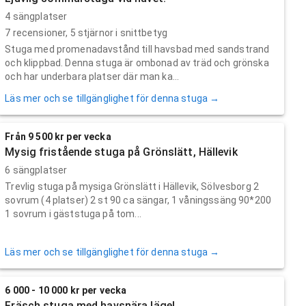
4 sängplatser
7
recensioner,
5
stjärnor i snittbetyg
Stuga med promenadavstånd till havsbad med sandstrand
och klippbad. Denna stuga är ombonad av träd och grönska
och har underbara platser där man ka...
Läs mer och se tillgänglighet för denna stuga →
Från 9 500 kr per vecka
Mysig fristående stuga på Grönslätt, Hällevik
6 sängplatser
Trevlig stuga på mysiga Grönslätt i Hällevik, Sölvesborg 2
sovrum (4 platser) 2 st 90 ca sängar, 1 våningssäng 90*200
1 sovrum i gäststuga på tom...
Läs mer och se tillgänglighet för denna stuga →
6 000 - 10 000 kr per vecka
Fräsch stuga med havsnära läge!