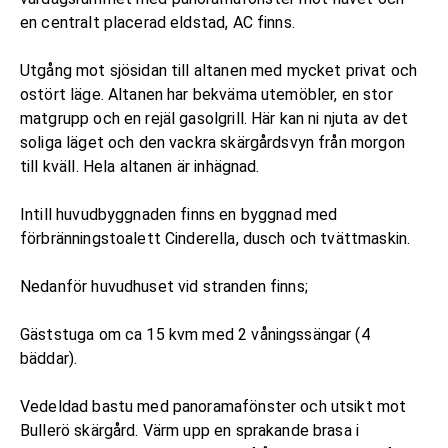
en centralt placerad eldstad, AC finns.
Utgång mot sjösidan till altanen med mycket privat och
ostört läge. Altanen har bekväma utemöbler, en stor
matgrupp och en rejäl gasolgrill. Här kan ni njuta av det
soliga läget och den vackra skärgårdsvyn från morgon
till kväll. Hela altanen är inhägnad.
Intill huvudbyggnaden finns en byggnad med
förbränningstoalett Cinderella, dusch och tvättmaskin.
Nedanför huvudhuset vid stranden finns;
Gäststuga om ca 15 kvm med 2 våningssängar (4
bäddar).
Vedeldad bastu med panoramafönster och utsikt mot
Bullerö skärgård. Värm upp en sprakande brasa i