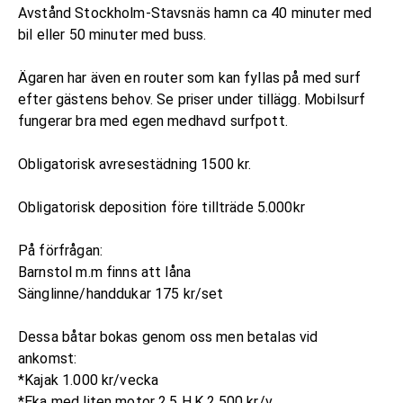
Avstånd Stockholm-Stavsnäs hamn ca 40 minuter med
bil eller 50 minuter med buss.
Ägaren har även en router som kan fyllas på med surf
efter gästens behov. Se priser under tillägg. Mobilsurf
fungerar bra med egen medhavd surfpott.
Obligatorisk avresestädning 1500 kr.
Obligatorisk deposition före tillträde 5.000kr
På förfrågan:
Barnstol m.m finns att låna
Sänglinne/handdukar 175 kr/set
Dessa båtar bokas genom oss men betalas vid
ankomst:
*Kajak 1.000 kr/vecka
*Eka med liten motor 2,5 H.K 2.500 kr/v.