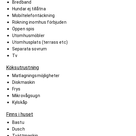
Bredband
Hundar ej tillåtna
Mobiltelefontäckning
Rökning inomhus förbjuden
Öppen spis
Utomhusmöbler
Utomhusplats (terrass etc)
Separata sovrum
Tv
Köksutrustning
Matlagningsmöjligheter
Diskmaskin
Frys
Mikrovågsugn
Kylskåp
Finns i huset
Bastu
Dusch
Tvättmaskin