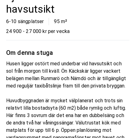
havsutsikt
6-10 sängplatser
95
m²
24 900 - 27 000 kr per vecka
Om denna stuga
Husen ligger ostört med underbar vid havsutsikt och
sol från morgon till kväll. Ön Käckskär ligger vackert
belägen mellan Runmarö och Nämdö och är tillgängligt
med reguljär taxibåtslinje fram till den privata bryggan.
Huvudbyggnaden är mycket välplanerat och trots sin
relativt lilla bostadsyta (60 m2) både rymlig och luftig.
Här finns 3 sovrum där det ena har en dubbelsäng och
de andra två har våningssängar. Välutrustat kök med
matplats för upp till 6 p. Öppen planlösning mot
vardagsrummet med panoramafönster mot havet och