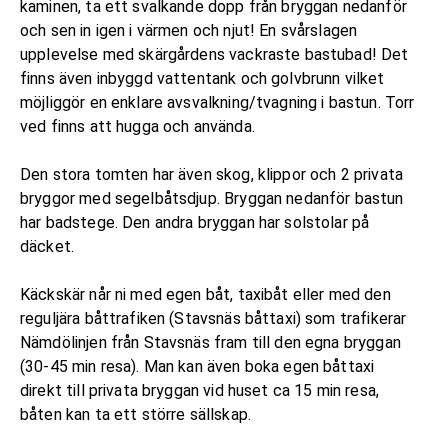
kaminen, ta ett svalkande dopp från bryggan nedanför
och sen in igen i värmen och njut! En svårslagen
upplevelse med skärgårdens vackraste bastubad! Det
finns även inbyggd vattentank och golvbrunn vilket
möjliggör en enklare avsvalkning/tvagning i bastun. Torr
ved finns att hugga och använda.
Den stora tomten har även skog, klippor och 2 privata
bryggor med segelbåtsdjup. Bryggan nedanför bastun
har badstege. Den andra bryggan har solstolar på
däcket.
Käckskär når ni med egen båt, taxibåt eller med den
reguljära båttrafiken (Stavsnäs båttaxi) som trafikerar
Nämdölinjen från Stavsnäs fram till den egna bryggan
(30-45 min resa). Man kan även boka egen båttaxi
direkt till privata bryggan vid huset ca 15 min resa,
båten kan ta ett större sällskap.