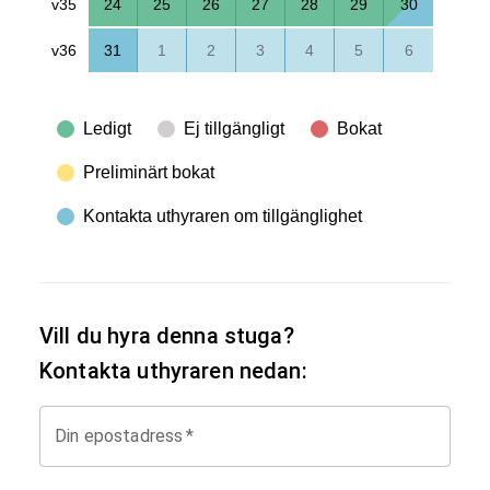
v35
24
25
26
27
28
29
30
v36
31
1
2
3
4
5
6
Ledigt
Ej tillgängligt
Bokat
Preliminärt bokat
Kontakta uthyraren om tillgänglighet
Vill du hyra denna stuga?
Kontakta uthyraren nedan:
Din epostadress
*