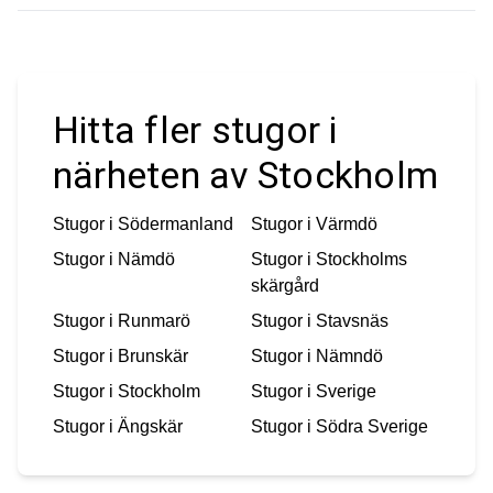
Hitta fler stugor i
närheten av Stockholm
Stugor i
Södermanland
Stugor i
Värmdö
Stugor i
Nämdö
Stugor i
Stockholms
skärgård
Stugor i
Runmarö
Stugor i
Stavsnäs
Stugor i
Brunskär
Stugor i
Nämndö
Stugor i
Stockholm
Stugor i
Sverige
Stugor i
Ängskär
Stugor i
Södra Sverige