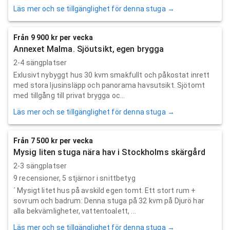
Läs mer och se tillgänglighet för denna stuga →
Från 9 900 kr per vecka
Annexet Malma. Sjöutsikt, egen brygga
2-4 sängplatser
Exlusivt nybyggt hus 30 kvm smakfullt och påkostat inrett
med stora ljusinsläpp och panorama havsutsikt. Sjötomt
med tillgång till privat brygga oc...
Läs mer och se tillgänglighet för denna stuga →
Från 7 500 kr per vecka
Mysig liten stuga nära hav i Stockholms skärgård
2-3 sängplatser
9
recensioner,
5
stjärnor i snittbetyg
´ Mysigt litet hus på avskild egen tomt. Ett stort rum +
sovrum och badrum: Denna stuga på 32 kvm på Djurö har
alla bekvämligheter, vattentoalett, ...
Läs mer och se tillgänglighet för denna stuga →