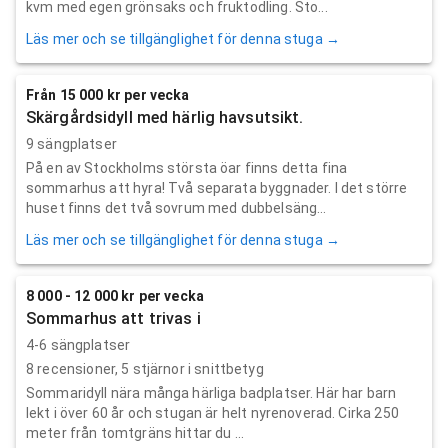
kvm med egen grönsaks och fruktodling. Sto...
Läs mer och se tillgänglighet för denna stuga →
Från 15 000 kr per vecka
Skärgårdsidyll med härlig havsutsikt.
9 sängplatser
På en av Stockholms största öar finns detta fina
sommarhus att hyra! Två separata byggnader. I det större
huset finns det två sovrum med dubbelsäng...
Läs mer och se tillgänglighet för denna stuga →
8 000 - 12 000 kr per vecka
Sommarhus att trivas i
4-6 sängplatser
8
recensioner,
5
stjärnor i snittbetyg
Sommaridyll nära många härliga badplatser. Här har barn
lekt i över 60 år och stugan är helt nyrenoverad. Cirka 250
meter från tomtgräns hittar du ...