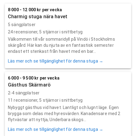
8 000 - 12 000 kr per vecka
Charmig stuga nära havet
5 sängplatser
24
recensioner,
5
stjärnor i snittbetyg
Välkommen till vår sommaridyll på Vindö i Stockholms
skärgård. Här kan du njuta av en fantastisk semester
endast ett stenkast från havet med en bar...
Läs mer och se tillgänglighet för denna stuga →
6 000 - 9 500 kr per vecka
Gästhus Skärmarö
2-4 sängplatser
11
recensioner,
5
stjärnor i snittbetyg
Nybyggt gästhus vid havet. Lantligt och lugnt läge. Egen
brygga som delas med hyresvärden. Kanadensare med 2
flytvästar att nyttja, Underbara skogs...
Läs mer och se tillgänglighet för denna stuga →