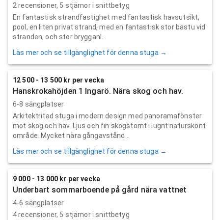
2
recensioner,
5
stjärnor i snittbetyg
En fantastisk strandfastighet med fantastisk havsutsikt,
pool, en liten privat strand, med en fantastisk stor bastu vid
stranden, och stor brygganl...
Läs mer och se tillgänglighet för denna stuga →
12 500 - 13 500 kr per vecka
Hanskrokahöjden 1 Ingarö. Nära skog och hav.
6-8 sängplatser
Arkitektritad stuga i modern design med panoramafönster
mot skog och hav. Ljus och fin skogstomt i lugnt naturskönt
område. Mycket nära gångavstånd...
Läs mer och se tillgänglighet för denna stuga →
9 000 - 13 000 kr per vecka
Underbart sommarboende på gård nära vattnet
4-6 sängplatser
4
recensioner,
5
stjärnor i snittbetyg