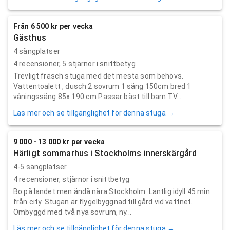
Från 6 500 kr per vecka
Gästhus
4 sängplatser
4
recensioner,
5
stjärnor i snittbetyg
Trevligt fräsch stuga med det mesta som behövs.
Vattentoalett , dusch 2 sovrum 1 säng 150cm bred 1
våningssäng 85x 190 cm Passar bäst till barn TV...
Läs mer och se tillgänglighet för denna stuga →
9 000 - 13 000 kr per vecka
Härligt sommarhus i Stockholms innerskärgård
4-5 sängplatser
4
recensioner,
stjärnor i snittbetyg
Bo på landet men ändå nära Stockholm. Lantlig idyll 45 min
från city. Stugan är flygelbyggnad till gård vid vattnet.
Ombyggd med två nya sovrum, ny...
Läs mer och se tillgänglighet för denna stuga →