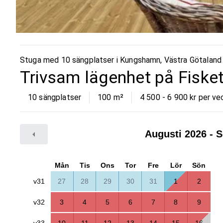
Stuga med 10 sängplatser i
Kungshamn
,
Västra Götaland
Trivsam lägenhet på Fisk
10 sängplatser
100
m²
4 500 - 6 900 kr per ve
Augusti 2026
- S
Mån
Tis
Ons
Tor
Fre
Lör
Sön
v31
27
28
29
30
31
1
2
v32
3
4
5
6
7
8
9
v33
10
11
12
13
14
15
16