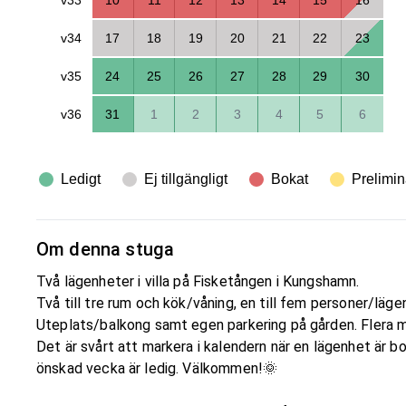
v34
17
18
19
20
21
22
23
v35
24
25
26
27
28
29
30
v36
31
1
2
3
4
5
6
Ledigt
Ej tillgängligt
Bokat
Prelimin
Om denna stuga
Två lägenheter i villa på Fisketången i Kungshamn.
Två till tre rum och kök/våning, en till fem personer/lägen
Uteplats/balkong samt egen parkering på gården. Flera mö
Det är svårt att markera i kalendern när en lägenhet är bo
önskad vecka är ledig. Välkommen!🌞