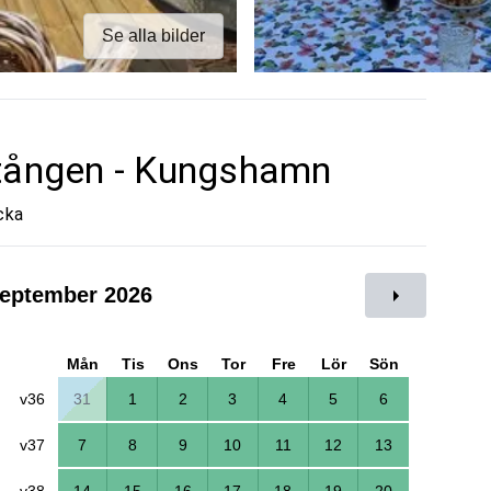
Se alla bilder
etången - Kungshamn
cka
eptember 2026
Mån
Tis
Ons
Tor
Fre
Lör
Sön
v36
31
1
2
3
4
5
6
v37
7
8
9
10
11
12
13
v38
14
15
16
17
18
19
20