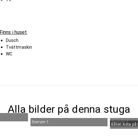
Finns i huset
Dusch
Tvättmaskin
WC
Alla bilder på denna stuga
Sovrum 1
Sovrum 2
Båten Asta på