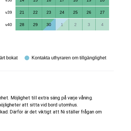
v39
21
22
23
24
25
26
27
v40
28
29
30
1
2
3
4
ärt bokat
Kontakta uthyraren om tillgänglighet
het. Möjlighet till extra säng på varje våning.
jligheter att sitta vid bord utomhus.
kad. Därför är det viktigt att Ni ställer frågan om