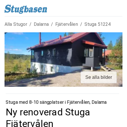
Alla Stugor
/
Dalarna
/
Fjätervålen
/
Stuga
51224
Se alla bilder
Stuga med 8-10 sängplatser i
Fjätervålen
,
Dalarna
Ny renoverad Stuga
Fjätervålen