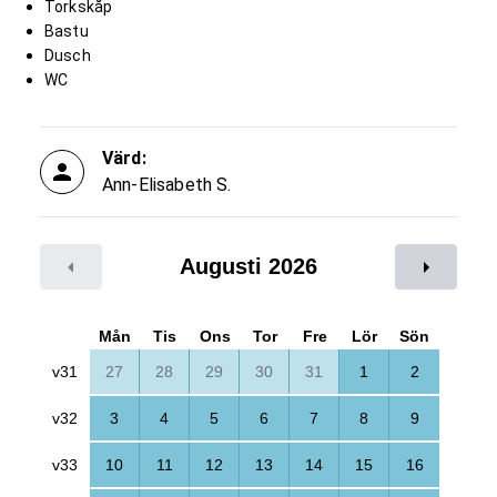
Torkskåp
Bastu
Dusch
WC
Värd:
Ann-Elisabeth S.
Augusti 2026
Mån
Tis
Ons
Tor
Fre
Lör
Sön
v31
27
28
29
30
31
1
2
v32
3
4
5
6
7
8
9
v33
10
11
12
13
14
15
16