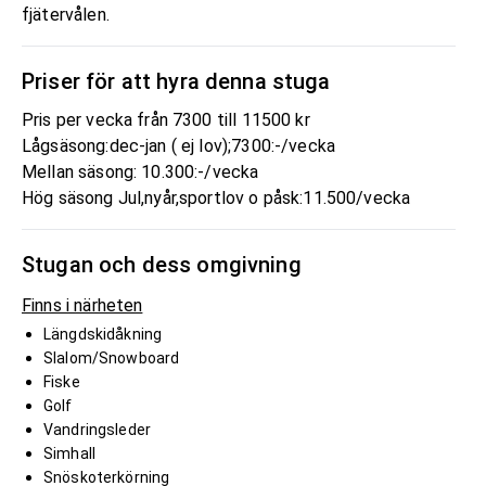
fjätervålen.
Priser för att hyra denna stuga
Pris per vecka från 7300 till 11500 kr
Lågsäsong:dec-jan ( ej lov);7300:-/vecka
Mellan säsong: 10.300:-/vecka
Hög säsong Jul,nyår,sportlov o påsk:11.500/vecka
Stugan och dess omgivning
Finns i närheten
Längdskidåkning
Slalom/Snowboard
Fiske
Golf
Vandringsleder
Simhall
Snöskoterkörning