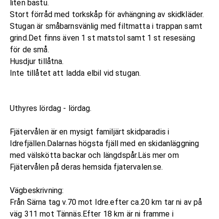
liten bastu.
Stort förråd med torkskåp för avhängning av skidkläder.
Stugan är småbarnsvänlig med filtmatta i trappan samt
grind.Det finns även 1 st matstol samt 1 st resesäng
för de små.
Husdjur tillåtna.
Inte tillåtet att ladda elbil vid stugan.
Uthyres lördag - lördag.
Fjätervålen är en mysigt familjärt skidparadis i
Idrefjällen.Dalarnas högsta fjäll med en skidanläggning
med välskötta backar och längdspår.Läs mer om
Fjätervålen på deras hemsida
fjatervalen.se
.
Vägbeskrivning:
Från Särna tag v.70 mot Idre.efter ca.20 km tar ni av på
väg 311 mot Tännäs.Efter 18 km är ni framme i