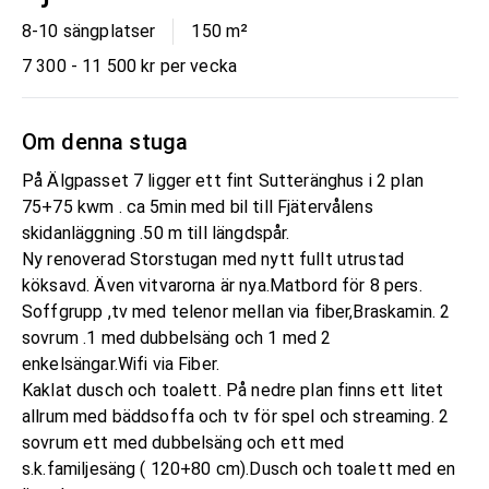
8-10 sängplatser
150
m²
7 300 - 11 500 kr per vecka
Om denna stuga
På Älgpasset 7 ligger ett fint Sutteränghus i 2 plan
75+75 kwm . ca 5min med bil till Fjätervålens
skidanläggning .50 m till längdspår.
Ny renoverad Storstugan med nytt fullt utrustad
köksavd. Även vitvarorna är nya.Matbord för 8 pers.
Soffgrupp ,tv med telenor mellan via fiber,Braskamin. 2
sovrum .1 med dubbelsäng och 1 med 2
enkelsängar.Wifi via Fiber.
Kaklat dusch och toalett. På nedre plan finns ett litet
allrum med bäddsoffa och tv för spel och streaming. 2
sovrum ett med dubbelsäng och ett med
s.k.familjesäng ( 120+80 cm).Dusch och toalett med en