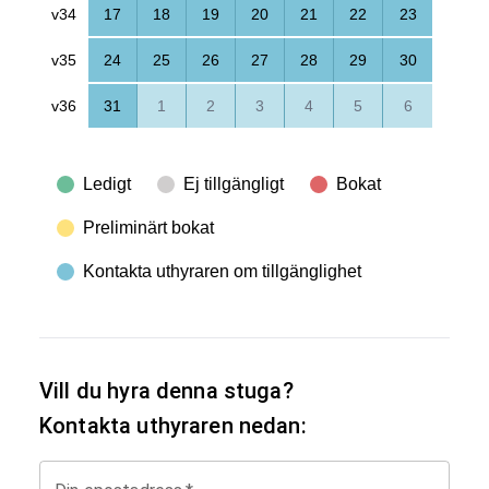
v34
17
18
19
20
21
22
23
v35
24
25
26
27
28
29
30
v36
31
1
2
3
4
5
6
Ledigt
Ej tillgängligt
Bokat
Preliminärt bokat
Kontakta uthyraren om tillgänglighet
Vill du hyra denna stuga?
Kontakta uthyraren nedan: