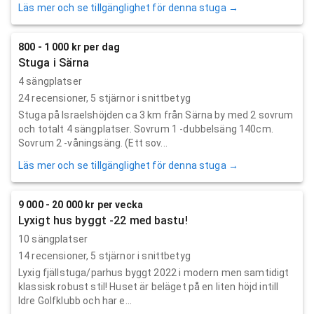
Läs mer och se tillgänglighet för denna stuga →
800 - 1 000 kr per dag
Stuga i Särna
4 sängplatser
24
recensioner,
5
stjärnor i snittbetyg
Stuga på Israelshöjden ca 3 km från Särna by med 2 sovrum
och totalt 4 sängplatser. Sovrum 1 -dubbelsäng 140cm.
Sovrum 2 -våningsäng. (Ett sov...
Läs mer och se tillgänglighet för denna stuga →
9 000 - 20 000 kr per vecka
Lyxigt hus byggt -22 med bastu!
10 sängplatser
14
recensioner,
5
stjärnor i snittbetyg
Lyxig fjällstuga/parhus byggt 2022 i modern men samtidigt
klassisk robust stil! Huset är beläget på en liten höjd intill
Idre Golfklubb och har e...