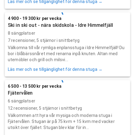
Läs mer och se tillgänglighet för denna stuga →
4 900 - 19 300 kr per vecka
Ski in ski out - nära skidskola - Idre Himmelfjäll
8 sängplatser
7
recensioner,
5
stjärnor i snittbetyg
Välkomna till vår rymliga enplansstuga i Idre Himmelfjäll! Du
bor i blåbärssnåret med renarna inpå knuten. Altan med
utemöbler och grill och milsvi...
Läs mer och se tillgänglighet för denna stuga →
6 500 - 13 500 kr per vecka
Fjätervålen
6 sängplatser
12
recensioner,
5
stjärnor i snittbetyg
Välkommen att hyra vår mysiga och moderna stuga i
Fjätervålen. Stugan är på 75 kvm + 15 kvm med vacker
utsikt över fjället. Stugan blev klar för in...