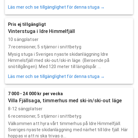
Läs mer och se tillgänglighet för denna stuga →
Pris ej tillgängligt
Vinterstuga i Idre Himmelfjäll
10 sängplatser
7
recensioner,
5
stjärnor i snittbetyg
Mysig stuga i Sveriges nyaste skidanläggning Idre
Himmelsfjäll med ski-out/ski-in läge. (Beroende på
snötillgången). Med 120 meter till längdspår. ...
Läs mer och se tillgänglighet för denna stuga →
7 000 - 24 000 kr per vecka
Villa Fjällsaga, timmerhus med ski-in/ski-out läge
8-12 sängplatser
6
recensioner,
5
stjärnor i snittbetyg
Välkommen att hyra vårt timmerhus på Idre Himmelfjäll.
Sveriges nyaste skidanläggning med närhet till Idre fjäll. Här
hoppas vi att ni ska trivas o...