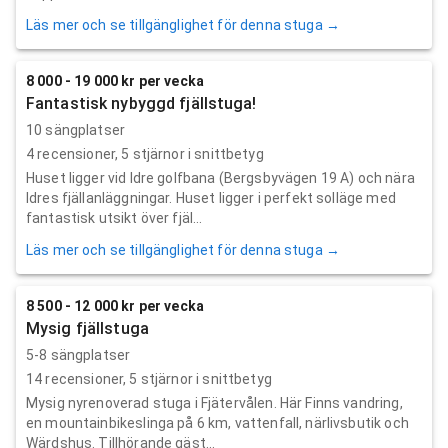
Läs mer och se tillgänglighet för denna stuga →
8 000 - 19 000 kr per vecka
Fantastisk nybyggd fjällstuga!
10 sängplatser
4
recensioner,
5
stjärnor i snittbetyg
Huset ligger vid Idre golfbana (Bergsbyvägen 19 A) och nära
Idres fjällanläggningar. Huset ligger i perfekt solläge med
fantastisk utsikt över fjäl...
Läs mer och se tillgänglighet för denna stuga →
8 500 - 12 000 kr per vecka
Mysig fjällstuga
5-8 sängplatser
14
recensioner,
5
stjärnor i snittbetyg
Mysig nyrenoverad stuga i Fjätervålen. Här Finns vandring,
en mountainbikeslinga på 6 km, vattenfall, närlivsbutik och
Wärdshus. Tillhörande gäst...