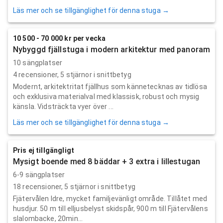
Läs mer och se tillgänglighet för denna stuga →
10 500 - 70 000 kr per vecka
Nybyggd fjällstuga i modern arkitektur med panoram
10 sängplatser
4
recensioner,
5
stjärnor i snittbetyg
Modernt, arkitektritat fjällhus som kännetecknas av tidlösa
och exklusiva materialval med klassisk, robust och mysig
känsla. Vidsträckta vyer över ...
Läs mer och se tillgänglighet för denna stuga →
Pris ej tillgängligt
Mysigt boende med 8 bäddar + 3 extra i lillestugan
6-9 sängplatser
18
recensioner,
5
stjärnor i snittbetyg
Fjätervålen Idre, mycket familjevänligt område. Tillåtet med
husdjur. 50 m till elljusbelyst skidspår, 900 m till Fjätervålens
slalombacke, 20min...