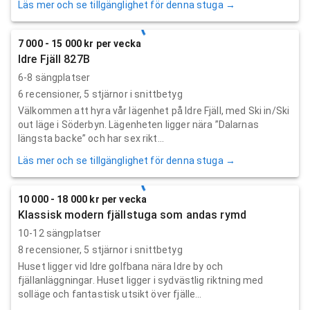
Läs mer och se tillgänglighet för denna stuga →
7 000 - 15 000 kr per vecka
Idre Fjäll 827B
6-8 sängplatser
6
recensioner,
5
stjärnor i snittbetyg
Välkommen att hyra vår lägenhet på Idre Fjäll, med Ski in/Ski
out läge i Söderbyn. Lägenheten ligger nära ”Dalarnas
längsta backe” och har sex rikt...
Läs mer och se tillgänglighet för denna stuga →
10 000 - 18 000 kr per vecka
Klassisk modern fjällstuga som andas rymd
10-12 sängplatser
8
recensioner,
5
stjärnor i snittbetyg
Huset ligger vid Idre golfbana nära Idre by och
fjällanläggningar. Huset ligger i sydvästlig riktning med
solläge och fantastisk utsikt över fjälle...