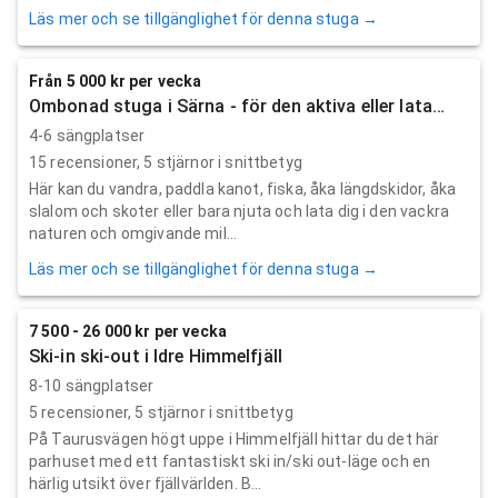
Läs mer och se tillgänglighet för denna stuga →
Från 5 000 kr per vecka
Ombonad stuga i Särna - för den aktiva eller lata…
4-6 sängplatser
15
recensioner,
5
stjärnor i snittbetyg
Här kan du vandra, paddla kanot, fiska, åka längdskidor, åka
slalom och skoter eller bara njuta och lata dig i den vackra
naturen och omgivande mil...
Läs mer och se tillgänglighet för denna stuga →
7 500 - 26 000 kr per vecka
Ski-in ski-out i Idre Himmelfjäll
8-10 sängplatser
5
recensioner,
5
stjärnor i snittbetyg
På Taurusvägen högt uppe i Himmelfjäll hittar du det här
parhuset med ett fantastiskt ski in/ski out-läge och en
härlig utsikt över fjällvärlden. B...