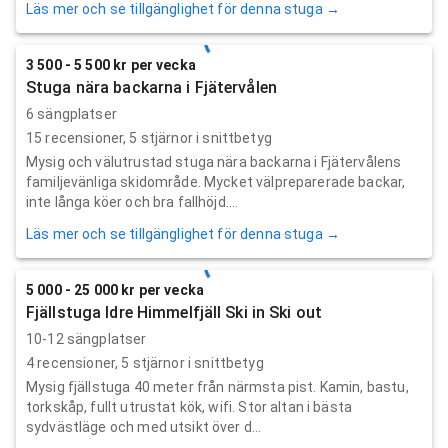
Läs mer och se tillgänglighet för denna stuga →
3 500 - 5 500 kr per vecka
Stuga nära backarna i Fjätervålen
6 sängplatser
15
recensioner,
5
stjärnor i snittbetyg
Mysig och välutrustad stuga nära backarna i Fjätervålens
familjevänliga skidområde. Mycket välpreparerade backar,
inte långa köer och bra fallhöjd....
Läs mer och se tillgänglighet för denna stuga →
5 000 - 25 000 kr per vecka
Fjällstuga Idre Himmelfjäll Ski in Ski out
10-12 sängplatser
4
recensioner,
5
stjärnor i snittbetyg
Mysig fjällstuga 40 meter från närmsta pist. Kamin, bastu,
torkskåp, fullt utrustat kök, wifi. Stor altan i bästa
sydvästläge och med utsikt över d...