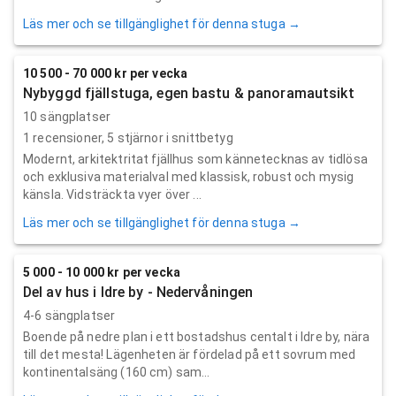
Läs mer och se tillgänglighet för denna stuga →
10 500 - 70 000 kr per vecka
Nybyggd fjällstuga, egen bastu & panoramautsikt
10 sängplatser
1
recensioner,
5
stjärnor i snittbetyg
Modernt, arkitektritat fjällhus som kännetecknas av tidlösa
och exklusiva materialval med klassisk, robust och mysig
känsla. Vidsträckta vyer över ...
Läs mer och se tillgänglighet för denna stuga →
5 000 - 10 000 kr per vecka
Del av hus i Idre by - Nedervåningen
4-6 sängplatser
Boende på nedre plan i ett bostadshus centalt i Idre by, nära
till det mesta! Lägenheten är fördelad på ett sovrum med
kontinentalsäng (160 cm) sam...