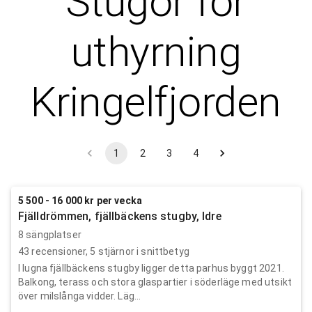
Stugor för
uthyrning
Kringelfjorden
1
2
3
4
5 500 - 16 000 kr per vecka
Fjälldrömmen, fjällbäckens stugby, Idre
8 sängplatser
43
recensioner,
5
stjärnor i snittbetyg
I lugna fjällbäckens stugby ligger detta parhus byggt 2021.
Balkong, terass och stora glaspartier i söderläge med utsikt
över milslånga vidder. Läg...