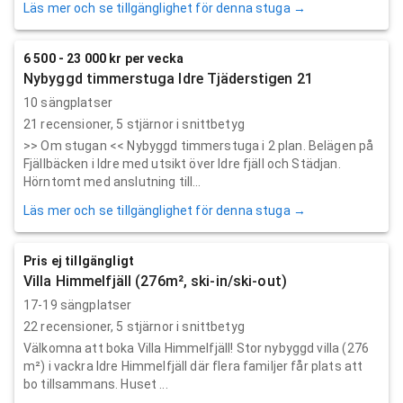
Läs mer och se tillgänglighet för denna stuga →
6 500 - 23 000 kr per vecka
Nybyggd timmerstuga Idre Tjäderstigen 21
10 sängplatser
21
recensioner,
5
stjärnor i snittbetyg
>> Om stugan << Nybyggd timmerstuga i 2 plan. Belägen på
Fjällbäcken i Idre med utsikt över Idre fjäll och Städjan.
Hörntomt med anslutning till...
Läs mer och se tillgänglighet för denna stuga →
Pris ej tillgängligt
Villa Himmelfjäll (276m², ski-in/ski-out)
17-19 sängplatser
22
recensioner,
5
stjärnor i snittbetyg
Välkomna att boka Villa Himmelfjäll! Stor nybyggd villa (276
m²) i vackra Idre Himmelfjäll där flera familjer får plats att
bo tillsammans. Huset ...