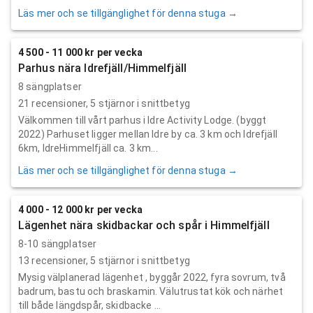
Läs mer och se tillgänglighet för denna stuga →
4 500 - 11 000 kr per vecka
Parhus nära Idrefjäll/Himmelfjäll
8 sängplatser
21
recensioner,
5
stjärnor i snittbetyg
Välkommen till vårt parhus i Idre Activity Lodge. (byggt
2022) Parhuset ligger mellan Idre by ca. 3 km och Idrefjäll
6km, IdreHimmelfjäll ca. 3 km...
Läs mer och se tillgänglighet för denna stuga →
4 000 - 12 000 kr per vecka
Lägenhet nära skidbackar och spår i Himmelfjäll
8-10 sängplatser
13
recensioner,
5
stjärnor i snittbetyg
Mysig välplanerad lägenhet , byggår 2022, fyra sovrum, två
badrum, bastu och braskamin. Välutrustat kök och närhet
till både längdspår, skidbacke ...