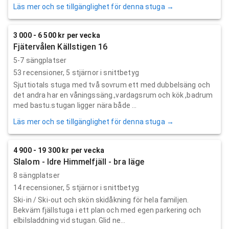
Läs mer och se tillgänglighet för denna stuga →
3 000 - 6 500 kr per vecka
Fjätervålen Källstigen 16
5-7 sängplatser
53
recensioner,
5
stjärnor i snittbetyg
Sjuttiotals stuga med två sovrum ett med dubbelsäng och
det andra har en våningssäng.,vardagsrum och kök ,badrum
med bastu.stugan ligger nära både ...
Läs mer och se tillgänglighet för denna stuga →
4 900 - 19 300 kr per vecka
Slalom - Idre Himmelfjäll - bra läge
8 sängplatser
14
recensioner,
5
stjärnor i snittbetyg
Ski-in / Ski-out och skön skidåkning för hela familjen.
Bekväm fjällstuga i ett plan och med egen parkering och
elbilsladdning vid stugan. Glid ne...