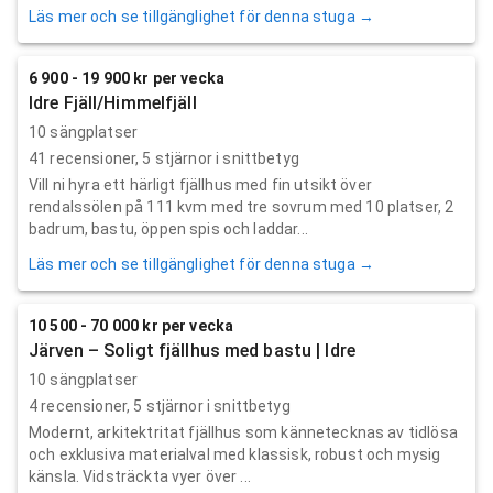
Läs mer och se tillgänglighet för denna stuga →
6 900 - 19 900 kr per vecka
Idre Fjäll/Himmelfjäll
10 sängplatser
41
recensioner,
5
stjärnor i snittbetyg
Vill ni hyra ett härligt fjällhus med fin utsikt över
rendalssölen på 111 kvm med tre sovrum med 10 platser, 2
badrum, bastu, öppen spis och laddar...
Läs mer och se tillgänglighet för denna stuga →
10 500 - 70 000 kr per vecka
Järven – Soligt fjällhus med bastu | Idre
10 sängplatser
4
recensioner,
5
stjärnor i snittbetyg
Modernt, arkitektritat fjällhus som kännetecknas av tidlösa
och exklusiva materialval med klassisk, robust och mysig
känsla. Vidsträckta vyer över ...