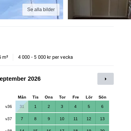
Se alla bilder
5
m²
4 000 - 5 000 kr per vecka
eptember 2026
Mån
Tis
Ons
Tor
Fre
Lör
Sön
v36
31
1
2
3
4
5
6
v37
7
8
9
10
11
12
13
v38
14
15
16
17
18
19
20