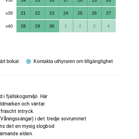
v39
21
22
23
24
25
26
27
v40
28
29
30
1
2
3
4
ärt bokat
Kontakta uthyraren om tillgänglighet
 i fjällskogsmiljö. Här
ildmarken och väntar.
fräscht intryck.
(Våningssängar) i det tredje sovrummet
nns det en mysig slogbod
värmande elden.