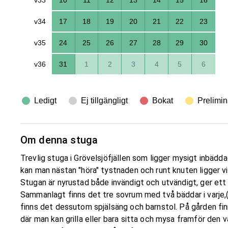
v34
17
18
19
20
21
22
23
v35
24
25
26
27
28
29
30
v36
31
1
2
3
4
5
6
Ledigt
Ej tillgängligt
Bokat
Prelimin
Om denna stuga
Trevlig stuga i Grövelsjöfjällen som ligger mysigt inbäddad
kan man nästan "höra" tystnaden och runt knuten ligger v
Stugan är nyrustad både invändigt och utvändigt, ger ett 
Sammanlagt finns det tre sovrum med två bäddar i varje,
finns det dessutom spjälsäng och barnstol. På gården fi
där man kan grilla eller bara sitta och mysa framför den 