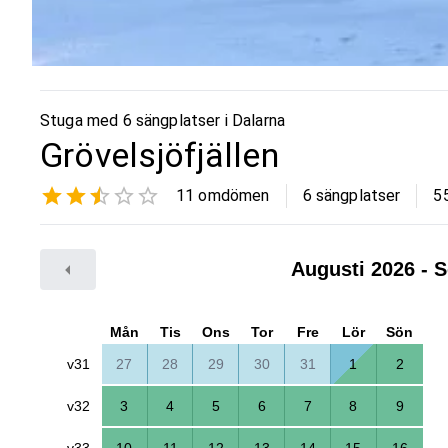
Stuga med 6 sängplatser i
Dalarna
Grövelsjöfjällen
11
omdömen
6 sängplatser
5
Augusti 2026
- S
Mån
Tis
Ons
Tor
Fre
Lör
Sön
v31
27
28
29
30
31
1
2
v32
3
4
5
6
7
8
9
v33
10
11
12
13
14
15
16