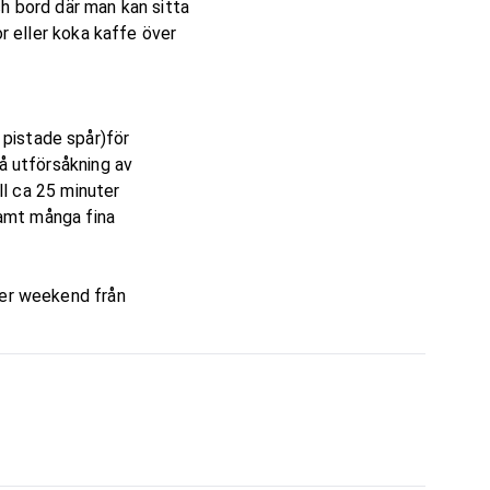
h bord där man kan sitta
or eller koka kaffe över
pistade spår)för
å utförsåkning av
äll ca 25 minuter
samt många fina
ler weekend från