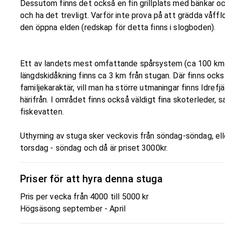
Dessutom finns det också en fin grillplats med bänkar oc
och ha det trevligt. Varför inte prova på att grädda våffl
den öppna elden (redskap för detta finns i slogboden).
Ett av landets mest omfattande spårsystem (ca 100 km 
längdskidåkning finns ca 3 km från stugan. Där finns ocks
familjekaraktär, vill man ha större utmaningar finns Idrefj
härifrån. I området finns också väldigt fina skoterleder, 
fiskevatten.
Uthyrning av stuga sker veckovis från söndag-söndag, el
torsdag - söndag och då är priset 3000kr.
Priser för att hyra denna stuga
Pris per vecka från 4000 till 5000 kr
Högsäsong september - April