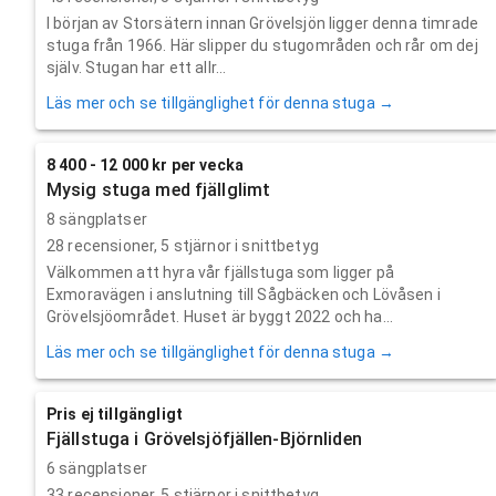
I början av Storsätern innan Grövelsjön ligger denna timrade
stuga från 1966. Här slipper du stugområden och rår om dej
själv. Stugan har ett allr...
Läs mer och se tillgänglighet för denna stuga →
8 400 - 12 000 kr per vecka
Mysig stuga med fjällglimt
8 sängplatser
28
recensioner,
5
stjärnor i snittbetyg
Välkommen att hyra vår fjällstuga som ligger på
Exmoravägen i anslutning till Sågbäcken och Lövåsen i
Grövelsjöområdet. Huset är byggt 2022 och ha...
Läs mer och se tillgänglighet för denna stuga →
Pris ej tillgängligt
Fjällstuga i Grövelsjöfjällen-Björnliden
6 sängplatser
33
recensioner,
5
stjärnor i snittbetyg