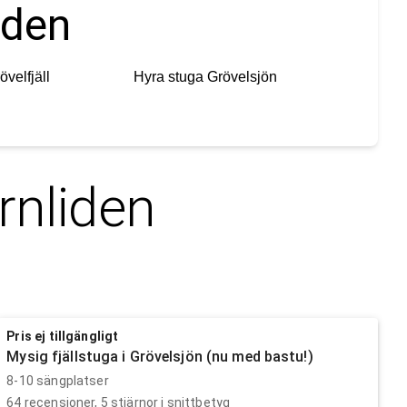
iden
övelfjäll
Hyra stuga
Grövelsjön
rnliden
Pris ej tillgängligt
Mysig fjällstuga i Grövelsjön (nu med bastu!)
8-10 sängplatser
64
recensioner,
5
stjärnor i snittbetyg