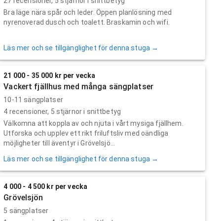
27
recensioner,
5
stjärnor i snittbetyg
Bra läge nära spår och leder. Öppen planlösning med
nyrenoverad dusch och toalett. Braskamin och wifi.
Läs mer och se tillgänglighet för denna stuga →
21 000 - 35 000 kr per vecka
Vackert fjällhus med många sängplatser
10-11 sängplatser
4
recensioner,
5
stjärnor i snittbetyg
Välkomna att koppla av och njuta i vårt mysiga fjällhem.
Utforska och upplev ett rikt friluftsliv med oändliga
möjligheter till äventyr i Grövelsjö...
Läs mer och se tillgänglighet för denna stuga →
4 000 - 4 500 kr per vecka
Grövelsjön
5 sängplatser