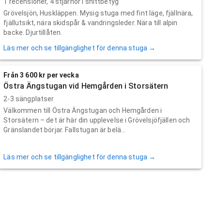
1
recensioner,
4
stjärnor i snittbetyg
Grövelsjön, Huskläppen. Mysig stuga med fint läge, fjällnära,
fjällutsikt, nära skidspår & vandringsleder. Nära till alpin
backe. Djurtillåten.
Läs mer och se tillgänglighet för denna stuga →
Från 3 600 kr per vecka
Östra Ängstugan vid Hemgården i Storsätern
2-3 sängplatser
Välkommen till Östra Ängstugan och Hemgården i
Storsätern – det är här din upplevelse i Grövelsjöfjällen och
Gränslandet börjar. Fallstugan är belä...
Läs mer och se tillgänglighet för denna stuga →