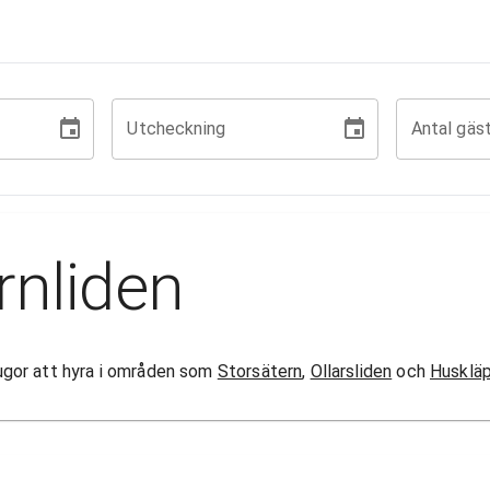
Utcheckning
Antal gäs
rnliden
stugor att hyra i områden som
Storsätern
,
Ollarsliden
och
Husklä