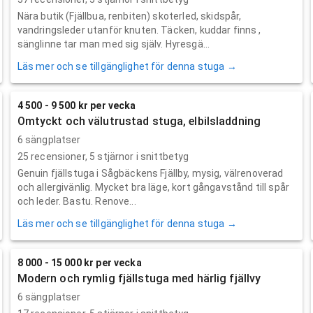
Nära butik (Fjällbua, renbiten) skoterled, skidspår,
vandringsleder utanför knuten. Täcken, kuddar finns ,
sänglinne tar man med sig själv. Hyresgä...
Läs mer och se tillgänglighet för denna stuga →
4 500 - 9 500 kr per vecka
Omtyckt och välutrustad stuga, elbilsladdning
6 sängplatser
25
recensioner,
5
stjärnor i snittbetyg
Genuin fjällstuga i Sågbäckens Fjällby, mysig, välrenoverad
och allergivänlig. Mycket bra läge, kort gångavstånd till spår
och leder. Bastu. Renove...
Läs mer och se tillgänglighet för denna stuga →
8 000 - 15 000 kr per vecka
Modern och rymlig fjällstuga med härlig fjällvy
6 sängplatser