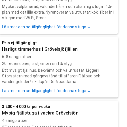
Mycket välplanerad, välunderhållen och charmig stuga i 1,5-
plan med det lilla extra. Nyrenoverat välutrustat kök, fiber in i
stugan med Wi-Fi, Smar...
Läs mer och se tillgänglighet för denna stuga →
Pris ej tillgängligt
Härligt timmerhus i Grövelsjöfjällen
6-8 sängplatser
20
recensioner,
5
stjärnor i snittbetyg
Ett mysigt fjällhus, bekvämt och välutrustat. Ligger i
Storsätern med gångavstånd till affären Fjällbua och
vandringsleder/ skidspår. De 6 bäddarna...
Läs mer och se tillgänglighet för denna stuga →
3 200 - 4 000 kr per vecka
Mysig fjällstuga i vackra Grövelsjön
4 sängplatser