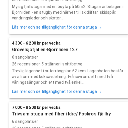
Mysig fjällstuga med en boyta på 50m2. Stugan är belägen i
Björnliden - en stugby med närhet till skidliftar, skidspår,
vandringsleder och skoter...
Läs mer och se tillgänglighet för denna stuga →
4 300 - 6 200 kr per vecka
Grövelsjöfjällen-Björnliden 127
6 sängplatser
26
recensioner,
5
stjärnor i snittbetyg
Trevlig lägenhet i suterrängplan 62 kvm. Lägenheten består
av allrum med köksavdelning, två sovrum; ett med två
våningssängar och ett med två enkel...
Läs mer och se tillgänglighet för denna stuga →
7 000 - 8 500 kr per vecka
Trivsam stuga med fiber i Idre/ Foskros fjällby
6 sängplatser