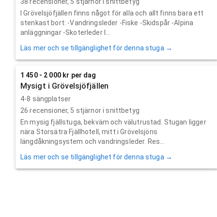
38
recensioner,
5
stjärnor i snittbetyg
I Grövelsjöfjällen finns något för alla och allt finns bara ett
stenkast bort: -Vandringsleder -Fiske -Skidspår -Alpina
anläggningar -Skoterleder I...
Läs mer och se tillgänglighet för denna stuga →
1 450 - 2 000 kr per dag
Mysigt i Grövelsjöfjällen
4-8 sängplatser
26
recensioner,
5
stjärnor i snittbetyg
En mysig fjällstuga, bekväm och välutrustad. Stugan ligger
nära Storsätra Fjällhotell, mitt i Grövelsjöns
längdåkningsystem och vandringsleder. Res...
Läs mer och se tillgänglighet för denna stuga →