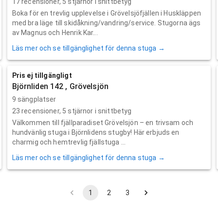
17
recensioner,
5
stjärnor i snittbetyg
Boka för en trevlig upplevelse i Grövelsjöfjällen i Huskläppen
med bra läge till skidåkning/vandring/service. Stugorna ägs
av Magnus och Henrik Kar...
Läs mer och se tillgänglighet för denna stuga →
Pris ej tillgängligt
Björnliden 142 , Grövelsjön
9 sängplatser
23
recensioner,
5
stjärnor i snittbetyg
Välkommen till fjällparadiset Grövelsjön – en trivsam och
hundvänlig stuga i Björnlidens stugby! Här erbjuds en
charmig och hemtrevlig fjällstuga ...
Läs mer och se tillgänglighet för denna stuga →
1
2
3