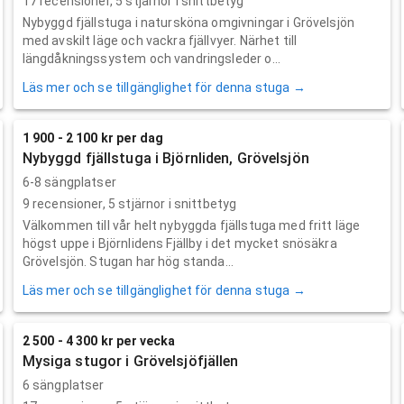
17
recensioner,
5
stjärnor i snittbetyg
Nybyggd fjällstuga i natursköna omgivningar i Grövelsjön
med avskilt läge och vackra fjällvyer. Närhet till
längdåkningssystem och vandringsleder o...
Läs mer och se tillgänglighet för denna stuga →
1 900 - 2 100 kr per dag
Nybyggd fjällstuga i Björnliden, Grövelsjön
6-8 sängplatser
9
recensioner,
5
stjärnor i snittbetyg
Välkommen till vår helt nybyggda fjällstuga med fritt läge
högst uppe i Björnlidens Fjällby i det mycket snösäkra
Grövelsjön. Stugan har hög standa...
Läs mer och se tillgänglighet för denna stuga →
2 500 - 4 300 kr per vecka
Mysiga stugor i Grövelsjöfjällen
6 sängplatser