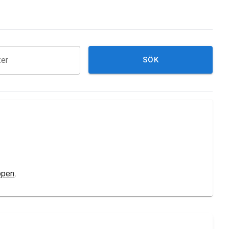
ter
SÖK
ppen
.