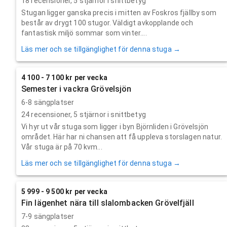
18
recensioner,
5
stjärnor i snittbetyg
Stugan ligger ganska precis i mitten av Foskros fjällby som
består av drygt 100 stugor. Väldigt avkopplande och
fantastisk miljö sommar som vinter....
Läs mer och se tillgänglighet för denna stuga →
4 100 - 7 100 kr per vecka
Semester i vackra Grövelsjön
6-8 sängplatser
24
recensioner,
5
stjärnor i snittbetyg
Vi hyr ut vår stuga som ligger i byn Björnliden i Grövelsjön
området. Här har ni chansen att få uppleva storslagen natur.
Vår stuga är på 70 kvm...
Läs mer och se tillgänglighet för denna stuga →
5 999 - 9 500 kr per vecka
Fin lägenhet nära till slalombacken Grövelfjäll
7-9 sängplatser