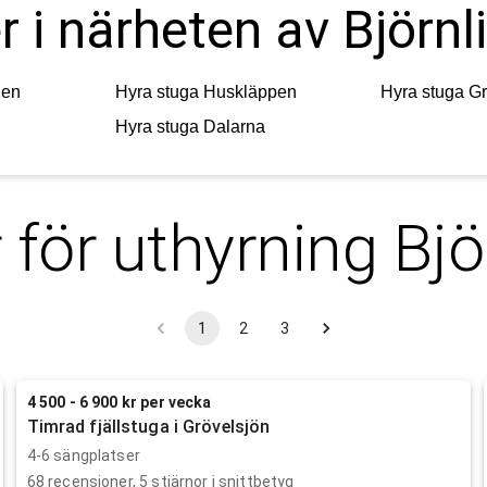
r i närheten av Björnl
den
Hyra stuga
Huskläppen
Hyra stuga
Gr
Hyra stuga
Dalarna
 för uthyrning
Bjö
1
2
3
4 500 - 6 900 kr per vecka
Timrad fjällstuga i Grövelsjön
4-6 sängplatser
68
recensioner,
5
stjärnor i snittbetyg