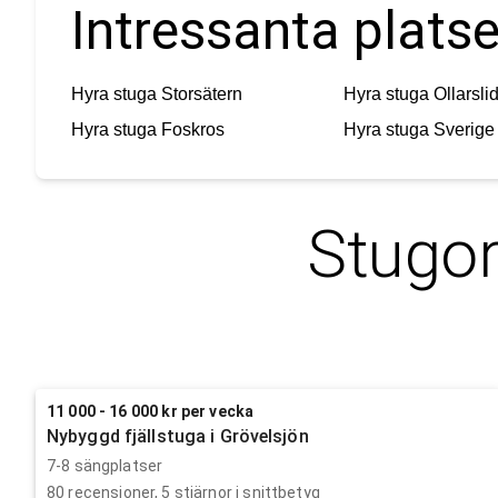
Intressanta platse
Hyra stuga
Storsätern
Hyra stuga
Ollarsli
Hyra stuga
Foskros
Hyra stuga
Sverige
Stugor
11 000 - 16 000 kr per vecka
Nybyggd fjällstuga i Grövelsjön
7-8 sängplatser
80
recensioner,
5
stjärnor i snittbetyg