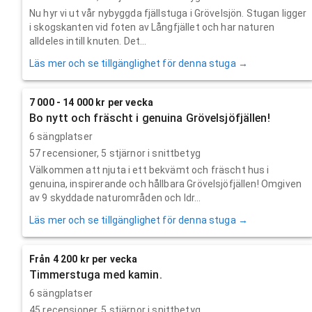
Nu hyr vi ut vår nybyggda fjällstuga i Grövelsjön. Stugan ligger
i skogskanten vid foten av Långfjället och har naturen
alldeles intill knuten. Det...
Läs mer och se tillgänglighet för denna stuga →
7 000 - 14 000 kr per vecka
Bo nytt och fräscht i genuina Grövelsjöfjällen!
6 sängplatser
57
recensioner,
5
stjärnor i snittbetyg
Välkommen att njuta i ett bekvämt och fräscht hus i
genuina, inspirerande och hållbara Grövelsjöfjällen! Omgiven
av 9 skyddade naturområden och Idr...
Läs mer och se tillgänglighet för denna stuga →
Från 4 200 kr per vecka
Timmerstuga med kamin.
6 sängplatser
45
recensioner,
5
stjärnor i snittbetyg