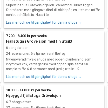
Superfint hus i Grövelsjöfjällen. Välkomna! Huset ligger i
Storsätern med gångavstånd till skidspår, en liten mataffär
och busshållplats. Huset är ...
Läs mer och se tillgänglighet för denna stuga →
7 200 - 8 400 kr per vecka
Fjällstuga i Grövelsjön med fin utsikt
6 sängplatser
24
recensioner,
5
stjärnor i snittbetyg
Nyrenoverad mysig stuga med öppen planlösning som
inrymmer kök, vardagsrum med öppen spis samt en
matplats för 6-8 personer med ljuvlig utsikt.. K...
Läs mer och se tillgänglighet för denna stuga →
10 000 - 14 000 kr per vecka
Nybyggd fjällstuga Grövelsjön
6-7 sängplatser
37
recensioner,
5
stjärnor i snittbetyg