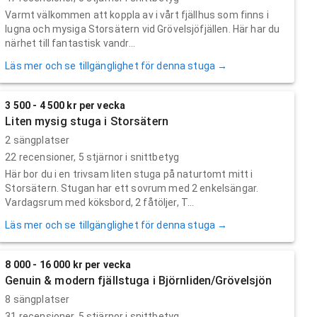
Varmt välkommen att koppla av i vårt fjällhus som finns i
lugna och mysiga Storsätern vid Grövelsjöfjällen. Här har du
närhet till fantastisk vandr...
Läs mer och se tillgänglighet för denna stuga →
3 500 - 4 500 kr per vecka
Liten mysig stuga i Storsätern
2 sängplatser
22
recensioner,
5
stjärnor i snittbetyg
Här bor du i en trivsam liten stuga på naturtomt mitt i
Storsätern. Stugan har ett sovrum med 2 enkelsängar.
Vardagsrum med köksbord, 2 fåtöljer, T...
Läs mer och se tillgänglighet för denna stuga →
8 000 - 16 000 kr per vecka
Genuin & modern fjällstuga i Björnliden/Grövelsjön
8 sängplatser
31
recensioner,
5
stjärnor i snittbetyg