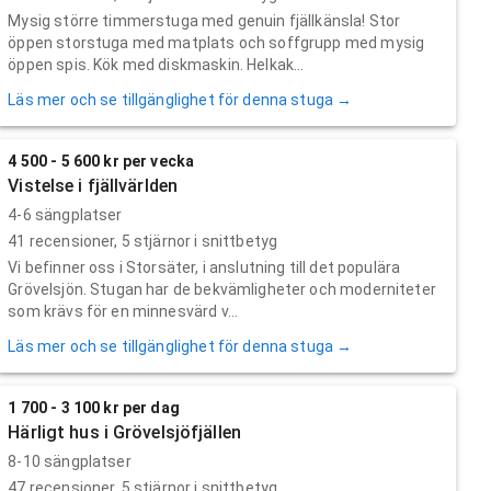
Mysig större timmerstuga med genuin fjällkänsla! Stor
öppen storstuga med matplats och soffgrupp med mysig
öppen spis. Kök med diskmaskin. Helkak...
Läs mer och se tillgänglighet för denna stuga →
4 500 - 5 600 kr per vecka
Vistelse i fjällvärlden
4-6 sängplatser
41
recensioner,
5
stjärnor i snittbetyg
Vi befinner oss i Storsäter, i anslutning till det populära
Grövelsjön. Stugan har de bekvämligheter och moderniteter
som krävs för en minnesvärd v...
Läs mer och se tillgänglighet för denna stuga →
1 700 - 3 100 kr per dag
Härligt hus i Grövelsjöfjällen
8-10 sängplatser
47
recensioner,
5
stjärnor i snittbetyg