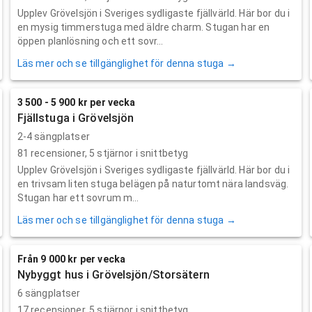
Upplev Grövelsjön i Sveriges sydligaste fjällvärld. Här bor du i
en mysig timmerstuga med äldre charm. Stugan har en
öppen planlösning och ett sovr...
Läs mer och se tillgänglighet för denna stuga →
3 500 - 5 900 kr per vecka
Fjällstuga i Grövelsjön
2-4 sängplatser
81
recensioner,
5
stjärnor i snittbetyg
Upplev Grövelsjön i Sveriges sydligaste fjällvärld. Här bor du i
en trivsam liten stuga belägen på naturtomt nära landsväg.
Stugan har ett sovrum m...
Läs mer och se tillgänglighet för denna stuga →
Från 9 000 kr per vecka
Nybyggt hus i Grövelsjön/Storsätern
6 sängplatser
17
recensioner,
5
stjärnor i snittbetyg