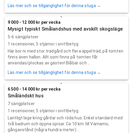
Läs mer och se tillgänglighet för denna stuga →
9 000 - 12 000 kr per vecka
Mysigt typiskt Smålandshus med avskilt skogsläge
5-6 sängplatser
1
recensioner,
5
stjärnor i snittbetyg
Här bor ni med stor trädgård och flera äppelträd, på tomten
finns även hallon. Allt som finns på tomten får
användas/plockas av gästen! Blåbär och ...
Läs mer och se tillgänglighet för denna stuga →
6 500 - 14 000 kr per vecka
Småländskt hus
7 sängplatser
1
recensioner,
5
stjärnor i snittbetyg
Lantligt läge kring gårdar och röda hus. Enkel standard med
två badrum och öppna spisar. Ca 10 km till Värnamo,
gångavstånd (några hundra meter) ...