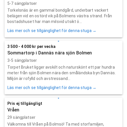
5-7 sängplatser
Torkelsnäs är en gammal bondgård, underbart vackert
belägen vid en ostörd vik på Bolmens västra strand. Från
bostadshuset har man milsvid utsikt ö...
Läs mer och se tillgänglighet för denna stuga →
3 500 - 4 000 kr per vecka
Sommartorp i Dannäs nära sjön Bolmen
3-5 sängplatser
Torpet Bruket ligger avskilt och naturskönt ett par hundra
meter från sjön Bolmen nära den småländska byn Dannäs.
Miljön är rofylld och avstressand...
Läs mer och se tillgänglighet för denna stuga →
Pris ej tillgängligt
Vråen
29 sängplatser
Välkomna till Vråen på Bolmsö! Ta med storfamiljen,