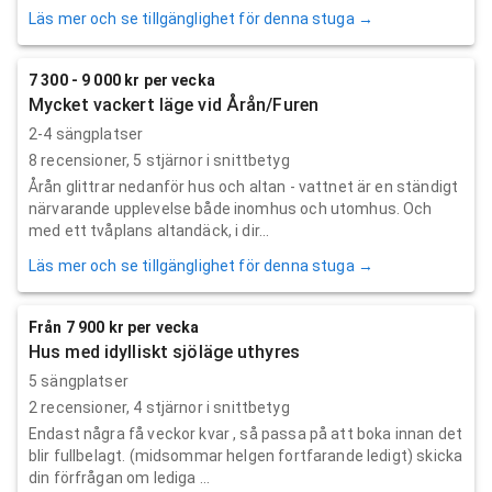
Läs mer och se tillgänglighet för denna stuga →
7 300 - 9 000 kr per vecka
Mycket vackert läge vid Årån/Furen
2-4 sängplatser
8
recensioner,
5
stjärnor i snittbetyg
Årån glittrar nedanför hus och altan - vattnet är en ständigt
närvarande upplevelse både inomhus och utomhus. Och
med ett tvåplans altandäck, i dir...
Läs mer och se tillgänglighet för denna stuga →
Från 7 900 kr per vecka
Hus med idylliskt sjöläge uthyres
5 sängplatser
2
recensioner,
4
stjärnor i snittbetyg
Endast några få veckor kvar , så passa på att boka innan det
blir fullbelagt. (midsommar helgen fortfarande ledigt) skicka
din förfrågan om lediga ...