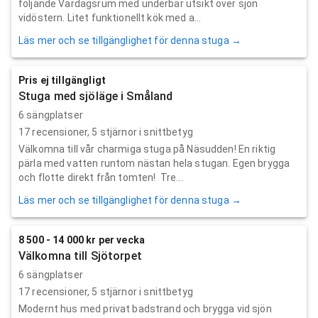
följande Vardagsrum med underbar utsikt över sjön
vidöstern. Litet funktionellt kök med a...
Läs mer och se tillgänglighet för denna stuga →
Pris ej tillgängligt
Stuga med sjöläge i Småland
6 sängplatser
17
recensioner,
5
stjärnor i snittbetyg
Välkomna till vår charmiga stuga på Näsudden! En riktig
pärla med vatten runtom nästan hela stugan. Egen brygga
och flotte direkt från tomten! Tre...
Läs mer och se tillgänglighet för denna stuga →
8 500 - 14 000 kr per vecka
Välkomna till Sjötorpet
6 sängplatser
17
recensioner,
5
stjärnor i snittbetyg
Modernt hus med privat badstrand och brygga vid sjön