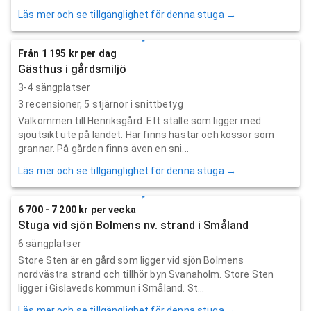
Läs mer och se tillgänglighet för denna stuga →
Från 1 195 kr per dag
Gästhus i gårdsmiljö
3-4 sängplatser
3
recensioner,
5
stjärnor i snittbetyg
Välkommen till Henriksgård. Ett ställe som ligger med
sjöutsikt ute på landet. Här finns hästar och kossor som
grannar. På gården finns även en sni...
Läs mer och se tillgänglighet för denna stuga →
6 700 - 7 200 kr per vecka
Stuga vid sjön Bolmens nv. strand i Småland
6 sängplatser
Store Sten är en gård som ligger vid sjön Bolmens
nordvästra strand och tillhör byn Svanaholm. Store Sten
ligger i Gislaveds kommun i Småland. St...
Läs mer och se tillgänglighet för denna stuga →