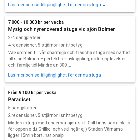
Läs mer och se tillgänglighet för denna stuga →
7 000 - 10 000 kr per vecka
Mysig och nyrenoverad stuga vid sjön Bolmen
2-4 sängplatser
4
recensioner,
5
stjärnor i snittbetyg
Välkommen till vår charmiga och fräscha stuga med närhet
till sjön Bolmen – perfekt för avkoppling, naturupplevelser
och familjetid! Mindre än 300 ...
Läs mer och se tillgänglighet för denna stuga →
Från 9 100 kr per vecka
Paradiset
5 sängplatser
2
recensioner,
5
stjärnor i snittbetyg
Modern stuga med underbar sjöutsikt. Grill finns samt plats
för öppen eld.( Grillkol och ved ingår ej.) Staden Värnamo
ligger 15min bort, nationalp...