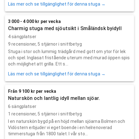
Läs mer och se tillgänglighet för denna stuga →
3 000 - 4 000 kr per vecka
Charmig stuga med sjöutsikt i Småländsk byidyll
4 sängplatser
9
recensioner,
5
stjärnor i snittbetyg
Stuga i stor och lummig trädgård med gott om ytor för lek
och spel. Inglasat fristående uterum med murad öppen spis
och möjlighet att grilla. Ett s...
Läs mer och se tillgänglighet för denna stuga →
Från 9 100 kr per vecka
Naturskön och lantlig idyll mellan sjöar.
6 sängplatser
1
recensioner,
5
stjärnor i snittbetyg
I en naturskön bygd på en höjd mellan sjöarna Bolmen och
Vidöstern erbjuder vi eget boende i en helrenoverad
timmerstuga från 1800 talet. I vår sto...