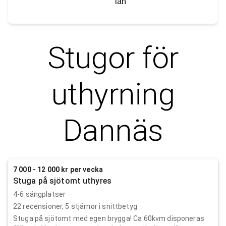
län
Stugor för
uthyrning
Dannäs
7 000 - 12 000 kr per vecka
Stuga på sjötomt uthyres
4-6 sängplatser
22
recensioner,
5
stjärnor i snittbetyg
Stuga på sjötomt med egen brygga! Ca 60kvm disponeras