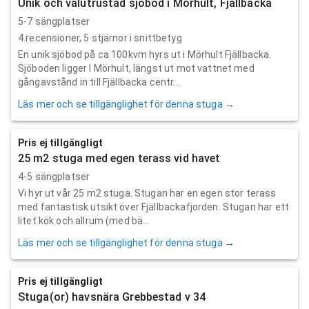
Unik och välutrustad sjöbod i Mörhult, Fjällbacka
5-7 sängplatser
4
recensioner,
5
stjärnor i snittbetyg
En unik sjöbod på ca 100kvm hyrs ut i Mörhult Fjällbacka.
Sjöboden ligger I Mörhult, längst ut mot vattnet med
gångavstånd in till Fjällbacka centr...
Läs mer och se tillgänglighet för denna stuga →
Pris ej tillgängligt
25 m2 stuga med egen terass vid havet
4-5 sängplatser
Vi hyr ut vår 25 m2 stuga. Stugan har en egen stor terass
med fantastisk utsikt över Fjällbackafjorden. Stugan har ett
litet kök och allrum (med bä...
Läs mer och se tillgänglighet för denna stuga →
Pris ej tillgängligt
Stuga(or) havsnära Grebbestad v 34