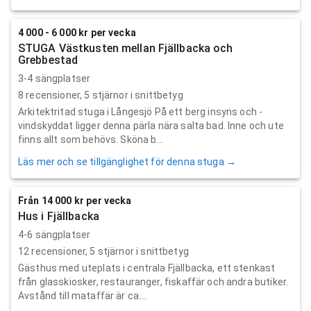
4 000 - 6 000 kr per vecka
STUGA Västkusten mellan Fjällbacka och
Grebbestad
3-4 sängplatser
8
recensioner,
5
stjärnor i snittbetyg
Arkitektritad stuga i Långesjö På ett berg insyns och -
vindskyddat ligger denna pärla nära salta bad. Inne och ute
finns allt som behövs. Sköna b...
Läs mer och se tillgänglighet för denna stuga →
Från 14 000 kr per vecka
Hus i Fjällbacka
4-6 sängplatser
12
recensioner,
5
stjärnor i snittbetyg
Gästhus med uteplats i centrala Fjällbacka, ett stenkast
från glasskiosker, restauranger, fiskaffär och andra butiker.
Avstånd till mataffär är ca....