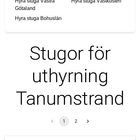
Hyra stuga
Västra
Hyra stuga
Västkusten
Götaland
Hyra stuga
Bohuslän
Stugor för
uthyrning
Tanumstrand
1
2