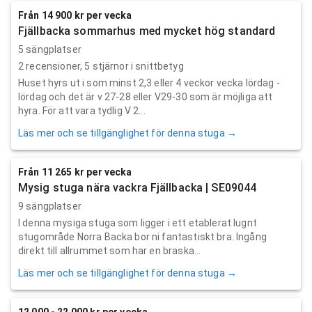
Från 14 900 kr per vecka
Fjällbacka sommarhus med mycket hög standard
5 sängplatser
2
recensioner,
5
stjärnor i snittbetyg
Huset hyrs ut i som minst 2,3 eller 4 veckor vecka lördag -
lördag och det är v 27-28 eller V29-30 som är möjliga att
hyra. För att vara tydlig V 2...
Läs mer och se tillgänglighet för denna stuga →
Från 11 265 kr per vecka
Mysig stuga nära vackra Fjällbacka | SE09044
9 sängplatser
I denna mysiga stuga som ligger i ett etablerat lugnt
stugområde Norra Backa bor ni fantastiskt bra. Ingång
direkt till allrummet som har en braska...
Läs mer och se tillgänglighet för denna stuga →
12 000 - 22 000 kr per vecka