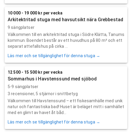
10 000 - 19 000 kr per vecka
Arkitektritad stuga med havsutsikt nära Grebbestad
9 sängplatser
Välkommen till en arkitektritad stuga i Södre Klätta, Tanums
kommun. Boendet består av ett huvudhus på 80 m² och ett
separat attefallshus på cirka ...
Läs mer och se tillgänglighet för denna stuga →
12 500 - 15 500 kr per vecka
Sommarhus i Havstenssund med sjöbod
5-9 sängplatser
3
recensioner,
5
stjärnor i snittbetyg
Välkommen till Havstenssund – ett fiskesamhälle med unik
natur och fantastiska bad! Huset är beläget mitt i samhället
med en glimt av havet åt båd...
Läs mer och se tillgänglighet för denna stuga →