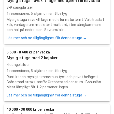
Mysig stuga i avskilt läge med 5,5km till havsbad
8-9 sängplatser
1
recensioner,
5
stjärnor i snittbetyg
Mysig stuga i avskilt läge med stor naturtomt. Välutrustat
kök, vardagsrum med stort matbord, liten sängkammare
och hall på nedre plan. Sovrum/allr...
Läs mer och se tillgänglighet för denna stuga →
5 600 - 8 400 kr per vecka
Mysig stuga med 2 kajaker
4 sängplatser
1
recensioner,
5
stjärnor i snittbetyg
Rustikt och mysigt timmerhus tyst och privat beläget i
Grönemad strax utanför Grebbestad centrum i Bohuslän.
Mest lämpligt för 1-2 personer. Ingen ...
Läs mer och se tillgänglighet för denna stuga →
10 000 - 30 000 kr per vecka