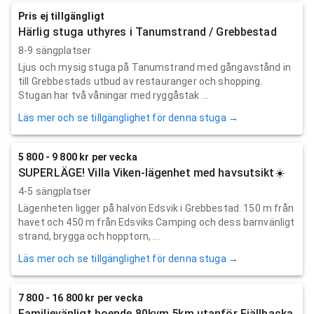
Pris ej tillgängligt
Härlig stuga uthyres i Tanumstrand / Grebbestad
8-9 sängplatser
Ljus och mysig stuga på Tanumstrand med gångavstånd in
till Grebbestads utbud av restauranger och shopping.
Stugan har två våningar med ryggåstak ...
Läs mer och se tillgänglighet för denna stuga →
5 800 - 9 800 kr per vecka
SUPERLÄGE! Villa Viken-lägenhet med havsutsikt☀️
4-5 sängplatser
Lägenheten ligger på halvön Edsvik i Grebbestad. 150 m från
havet och 450 m från Edsviks Camping och dess barnvänligt
strand, brygga och hopptorn, ...
Läs mer och se tillgänglighet för denna stuga →
7 800 - 16 800 kr per vecka
Familjevänligt boende 80kvm 5km utanför Fjällbacka