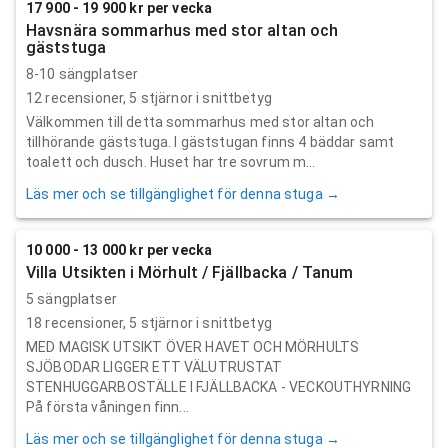
17 900 - 19 900 kr per vecka
Havsnära sommarhus med stor altan och
gäststuga
8-10 sängplatser
12
recensioner,
5
stjärnor i snittbetyg
Välkommen till detta sommarhus med stor altan och
tillhörande gäststuga. I gäststugan finns 4 bäddar samt
toalett och dusch. Huset har tre sovrum m...
Läs mer och se tillgänglighet för denna stuga →
10 000 - 13 000 kr per vecka
Villa Utsikten i Mörhult / Fjällbacka / Tanum
5 sängplatser
18
recensioner,
5
stjärnor i snittbetyg
MED MAGISK UTSIKT ÖVER HAVET OCH MÖRHULTS
SJÖBODAR LIGGER ETT VÄLUTRUSTAT
STENHUGGARBOSTÄLLE I FJÄLLBACKA - VECKOUTHYRNING
På första våningen finn...
Läs mer och se tillgänglighet för denna stuga →