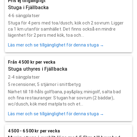
Pris ej tillgängligt
Stuga i Fjällbacka
4-6 sängplatser
Stuga för 4 pers med toa/dusch, kök och 2 sovrum. Ligger
ca 1 km utanför samhället. Det finns också en mindre
lägenhet för 2 pers med kök, toa och...
Läs mer och se tillgänglighet för denna stuga →
Från 4 500 kr per vecka
Stuga uthyres i Fjällbacka
2-4 sängplatser
5
recensioner,
5
stjärnor i snittbetyg
Närhet till 18-håls golfbana, pay&play, minigolf, salta bad
och fina restauranger. Stugan har sovrum (2 bäddar),
wc/dusch, kök med matplats och et...
Läs mer och se tillgänglighet för denna stuga →
4 500 - 6 500 kr per vecka