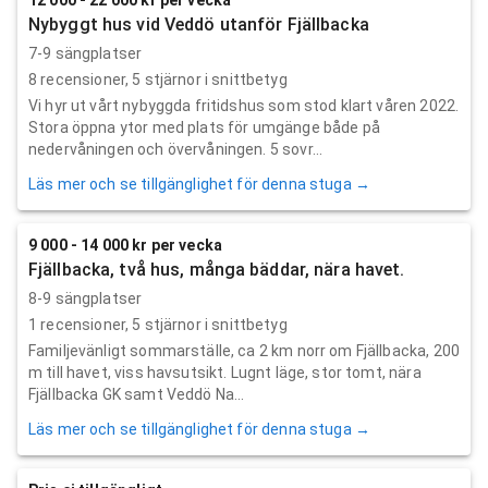
Nybyggt hus vid Veddö utanför Fjällbacka
7-9 sängplatser
8
recensioner,
5
stjärnor i snittbetyg
Vi hyr ut vårt nybyggda fritidshus som stod klart våren 2022.
Stora öppna ytor med plats för umgänge både på
nedervåningen och övervåningen. 5 sovr...
Läs mer och se tillgänglighet för denna stuga →
9 000 - 14 000 kr per vecka
Fjällbacka, två hus, många bäddar, nära havet.
8-9 sängplatser
1
recensioner,
5
stjärnor i snittbetyg
Familjevänligt sommarställe, ca 2 km norr om Fjällbacka, 200
m till havet, viss havsutsikt. Lugnt läge, stor tomt, nära
Fjällbacka GK samt Veddö Na...
Läs mer och se tillgänglighet för denna stuga →