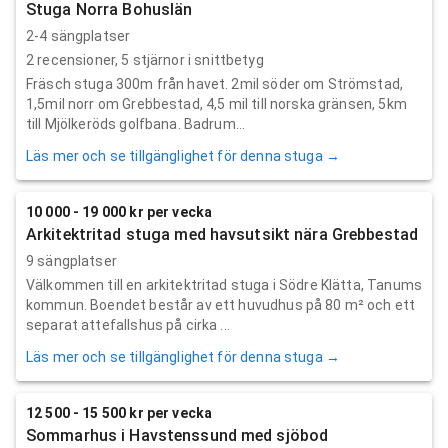
Stuga Norra Bohuslän
2-4 sängplatser
2
recensioner,
5
stjärnor i snittbetyg
Fräsch stuga 300m från havet. 2mil söder om Strömstad,
1,5mil norr om Grebbestad, 4,5 mil till norska gränsen, 5km
till Mjölkeröds golfbana. Badrum...
Läs mer och se tillgänglighet för denna stuga →
10 000 - 19 000 kr per vecka
Arkitektritad stuga med havsutsikt nära Grebbestad
9 sängplatser
Välkommen till en arkitektritad stuga i Södre Klätta, Tanums
kommun. Boendet består av ett huvudhus på 80 m² och ett
separat attefallshus på cirka ...
Läs mer och se tillgänglighet för denna stuga →
12 500 - 15 500 kr per vecka
Sommarhus i Havstenssund med sjöbod