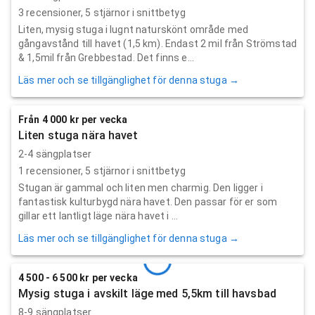
3
recensioner,
5
stjärnor i snittbetyg
Liten, mysig stuga i lugnt naturskönt område med
gångavstånd till havet (1,5 km). Endast 2 mil från Strömstad
& 1,5mil från Grebbestad. Det finns e...
Läs mer och se tillgänglighet för denna stuga →
Från 4 000 kr per vecka
Liten stuga nära havet
2-4 sängplatser
1
recensioner,
5
stjärnor i snittbetyg
Stugan är gammal och liten men charmig. Den ligger i
fantastisk kulturbygd nära havet. Den passar för er som
gillar ett lantligt läge nära havet i ...
Läs mer och se tillgänglighet för denna stuga →
4 500 - 6 500 kr per vecka
Mysig stuga i avskilt läge med 5,5km till havsbad
8-9 sängplatser