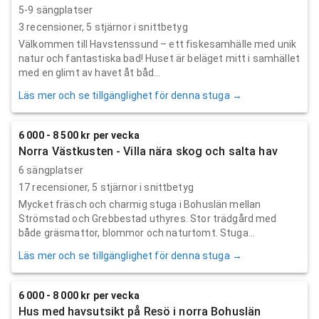
5-9 sängplatser
3
recensioner,
5
stjärnor i snittbetyg
Välkommen till Havstenssund – ett fiskesamhälle med unik
natur och fantastiska bad! Huset är beläget mitt i samhället
med en glimt av havet åt båd...
Läs mer och se tillgänglighet för denna stuga →
6 000 - 8 500 kr per vecka
Norra Västkusten - Villa nära skog och salta hav
6 sängplatser
17
recensioner,
5
stjärnor i snittbetyg
Mycket fräsch och charmig stuga i Bohuslän mellan
Strömstad och Grebbestad uthyres. Stor trädgård med
både gräsmattor, blommor och naturtomt. Stuga...
Läs mer och se tillgänglighet för denna stuga →
6 000 - 8 000 kr per vecka
Hus med havsutsikt på Resö i norra Bohuslän