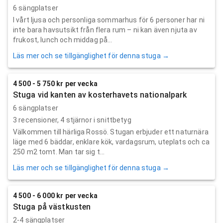
6 sängplatser
I vårt ljusa och personliga sommarhus för 6 personer har ni
inte bara havsutsikt från flera rum – ni kan även njuta av
frukost, lunch och middag på...
Läs mer och se tillgänglighet för denna stuga →
4 500 - 5 750 kr per vecka
Stuga vid kanten av kosterhavets nationalpark
6 sängplatser
3
recensioner,
4
stjärnor i snittbetyg
Välkommen till härliga Rossö. Stugan erbjuder ett naturnära
läge med 6 bäddar, enklare kök, vardagsrum, uteplats och ca
250 m2 tomt. Man tar sig t...
Läs mer och se tillgänglighet för denna stuga →
4 500 - 6 000 kr per vecka
Stuga på västkusten
2-4 sängplatser