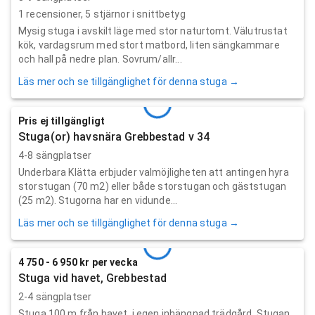
1
recensioner,
5
stjärnor i snittbetyg
Mysig stuga i avskilt läge med stor naturtomt. Välutrustat
kök, vardagsrum med stort matbord, liten sängkammare
och hall på nedre plan. Sovrum/allr...
Läs mer och se tillgänglighet för denna stuga →
Pris ej tillgängligt
Stuga(or) havsnära Grebbestad v 34
4-8 sängplatser
Underbara Klätta erbjuder valmöjligheten att antingen hyra
storstugan (70 m2) eller både storstugan och gäststugan
(25 m2). Stugorna har en vidunde...
Läs mer och se tillgänglighet för denna stuga →
4 750 - 6 950 kr per vecka
Stuga vid havet, Grebbestad
2-4 sängplatser
Stuga 100 m från havet, i egen inhängnad trädgård. Stugan