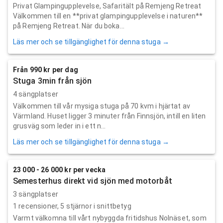
Privat Glampingupplevelse, Safaritält på Remjeng Retreat
Välkommen till en **privat glampingupplevelse i naturen**
på Remjeng Retreat. När du boka...
Läs mer och se tillgänglighet för denna stuga →
Från 990 kr per dag
Stuga 3min från sjön
4 sängplatser
Välkommen till vår mysiga stuga på 70 kvm i hjärtat av
Värmland. Huset ligger 3 minuter från Finnsjön, intill en liten
grusväg som leder in i ett n...
Läs mer och se tillgänglighet för denna stuga →
23 000 - 26 000 kr per vecka
Semesterhus direkt vid sjön med motorbåt
3 sängplatser
1
recensioner,
5
stjärnor i snittbetyg
Varmt välkomna till vårt nybyggda fritidshus Nolnäset, som