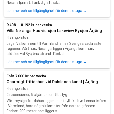
Noranetjärnet. Tänk dig att vak...
Läs mer och se tillgänglighet för denna stuga →
9 408 - 10 192 kr per vecka
Villa Neränga Hus vid sjön Lakeview Bysjön Årjäng
4 sängplatser
Läge: Välkommen till Värmland, en av Sveriges vackraste
regioner. Vårt hus, Neranga, ligger i Årjängs kommun,
alldeles vid Bysjöns strand. Tänk di...
Läs mer och se tillgänglighet för denna stuga →
Från 7 000 kr per vecka
Charmigt fritidshus vid Dalslands kanal | Årjäng
4 sängplatser
2
recensioner,
5
stjärnor i snittbetyg
Vårt mysiga fritidshus ligger i den idylliska byn Lennartsfors
i Värmland, bara några kilometer från norska gränsen.
Endast 200 meter bort ligger s...