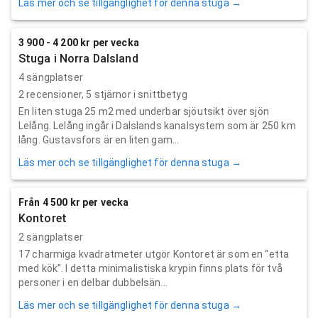
Läs mer och se tillgänglighet för denna stuga →
3 900 - 4 200 kr per vecka
Stuga i Norra Dalsland
4 sängplatser
2
recensioner,
5
stjärnor i snittbetyg
En liten stuga 25 m2 med underbar sjöutsikt över sjön
Lelång. Lelång ingår i Dalslands kanalsystem som är 250 km
lång. Gustavsfors är en liten gam...
Läs mer och se tillgänglighet för denna stuga →
Från 4 500 kr per vecka
Kontoret
2 sängplatser
17 charmiga kvadratmeter utgör Kontoret är som en “etta
med kök”. I detta minimalistiska krypin finns plats för två
personer i en delbar dubbelsän...
Läs mer och se tillgänglighet för denna stuga →