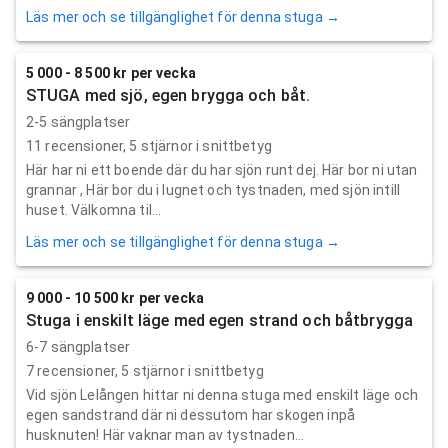
Läs mer och se tillgänglighet för denna stuga →
5 000 - 8 500 kr per vecka
STUGA med sjö, egen brygga och båt.
2-5 sängplatser
11
recensioner,
5
stjärnor i snittbetyg
Här har ni ett boende där du har sjön runt dej. Här bor ni utan
grannar , Här bor du i lugnet och tystnaden, med sjön intill
huset. Välkomna til...
Läs mer och se tillgänglighet för denna stuga →
9 000 - 10 500 kr per vecka
Stuga i enskilt läge med egen strand och båtbrygga
6-7 sängplatser
7
recensioner,
5
stjärnor i snittbetyg
Vid sjön Lelången hittar ni denna stuga med enskilt läge och
egen sandstrand där ni dessutom har skogen inpå
husknuten! Här vaknar man av tystnaden...