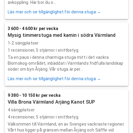
avkoppling. Här bor du o...
Läs mer och se tillgänglighet för denna stuga →
3 600 - 4 600 kr per vecka
Mysig timmerstuga med kamin i södra Värmland
1-2 sängplatser
1
recensioner,
5
stjärnor i snittbetyg
Ta en paus i denna charmiga stuga mitt i det vackra
Blomskog-området, inbäddat i Värmlands fridfulla landskap
söder om byn Årjäng. Vår stuga är per...
Läs mer och se tillgänglighet för denna stuga →
9 380 - 10 150 kr per vecka
Villa Brona Värmland Arjäng Kanot SUP
4 sängplatser
4
recensioner,
5
stjärnor i snittbetyg
Välkommen till Värmland, en av Sveriges vackraste regioner.
Vårt hus ligger på gränsen mellan Årjäng och Säffle vid