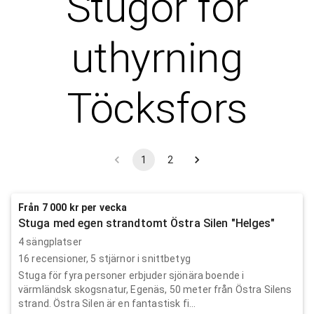
Stugor för
uthyrning
Töcksfors
1
2
Från 7 000 kr per vecka
Stuga med egen strandtomt Östra Silen "Helges"
4 sängplatser
16
recensioner,
5
stjärnor i snittbetyg
Stuga för fyra personer erbjuder sjönära boende i
värmländsk skogsnatur, Egenäs, 50 meter från Östra Silens
strand. Östra Silen är en fantastisk fi...