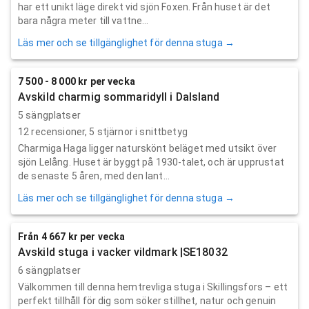
har ett unikt läge direkt vid sjön Foxen. Från huset är det
bara några meter till vattne...
Läs mer och se tillgänglighet för denna stuga →
7 500 - 8 000 kr per vecka
Avskild charmig sommaridyll i Dalsland
5 sängplatser
12
recensioner,
5
stjärnor i snittbetyg
Charmiga Haga ligger naturskönt beläget med utsikt över
sjön Lelång. Huset är byggt på 1930-talet, och är upprustat
de senaste 5 åren, med den lant...
Läs mer och se tillgänglighet för denna stuga →
Från 4 667 kr per vecka
Avskild stuga i vacker vildmark |SE18032
6 sängplatser
Välkommen till denna hemtrevliga stuga i Skillingsfors – ett
perfekt tillhåll för dig som söker stillhet, natur och genuin