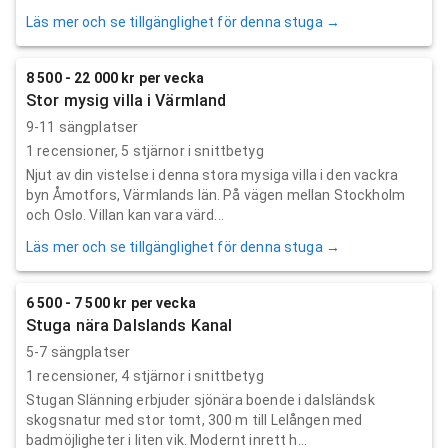
Läs mer och se tillgänglighet för denna stuga →
8 500 - 22 000 kr per vecka
Stor mysig villa i Värmland
9-11 sängplatser
1
recensioner,
5
stjärnor i snittbetyg
Njut av din vistelse i denna stora mysiga villa i den vackra
byn Åmotfors, Värmlands län. På vägen mellan Stockholm
och Oslo. Villan kan vara värd...
Läs mer och se tillgänglighet för denna stuga →
6 500 - 7 500 kr per vecka
Stuga nära Dalslands Kanal
5-7 sängplatser
1
recensioner,
4
stjärnor i snittbetyg
Stugan Slänning erbjuder sjönära boende i dalsländsk
skogsnatur med stor tomt, 300 m till Lelången med
badmöjligheter i liten vik. Modernt inrett h...