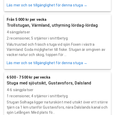
Läs mer och se tillgänglighet för denna stuga →
Från 5 000 kr per vecka
Trollstugan, Värmland, uthyrning lördag-lördag
4 sängplatser
2
recensioner,
5
stjärnor i snittbetyg
Välutrustad och fräsch stuga vid sjön Foxen i västra
Värmland. Goda möjligheter till fiske. Stugan är omgiven av
vacker natur och skog, toppen för ...
Läs mer och se tillgänglighet för denna stuga →
6 500 - 7 500 kr per vecka
Stuga med sjöutsikt, Gustavsfors, Dalsland
4-6 sängplatser
1
recensioner,
4
stjärnor i snittbetyg
Stugan Solhaga ligger naturskönt med utsikt över ett större
tjärn ca 1 km utanför Gustavsfors, nära Dalslands kanal och
sjön Lelången. Med plats fö...