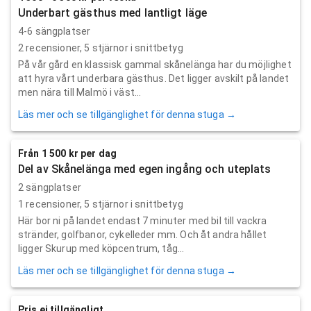
Underbart gästhus med lantligt läge
4-6 sängplatser
2
recensioner,
5
stjärnor i snittbetyg
På vår gård en klassisk gammal skånelänga har du möjlighet
att hyra vårt underbara gästhus. Det ligger avskilt på landet
men nära till Malmö i väst...
Läs mer och se tillgänglighet för denna stuga →
Från 1 500 kr per dag
Del av Skånelänga med egen ingång och uteplats
2 sängplatser
1
recensioner,
5
stjärnor i snittbetyg
Här bor ni på landet endast 7 minuter med bil till vackra
stränder, golfbanor, cykelleder mm. Och åt andra hållet
ligger Skurup med köpcentrum, tåg...
Läs mer och se tillgänglighet för denna stuga →
Pris ej tillgängligt