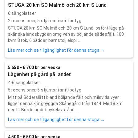
STUGA 20 km SO Malmö och 20 km S Lund
6 sängplatser
2
recensioner,
5
stjärnor i snittbetyg
STUGA 20 km SO Malmö och 20 km S Lund, ostört läge på
skånska landsbygden omgiven av böljande sädesfält. 100
kvm 3 rok, 6 bäddar, barnstol, elspi...
Läs mer och se tillgänglighet för denna stuga →
5 650 - 6 700 kr per vecka
Lägenhet på gård på landet
4-6 sängplatser
5
recensioner,
5
stjärnor i snittbetyg
Mitt på Söderslätt bland böljande fält och milsvida vyer
ligger denna kringbyggda Skånegård från 1844. Med 8 km
ner till Böste är det cykelavstånd ...
Läs mer och se tillgänglighet för denna stuga →
4 500 - 6 500 kr per vecka