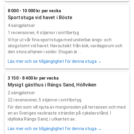
8 000 - 10 000 kr per vecka
Sportstuga vid havet i Böste
4 sängplatser
1
recensioner,
4
stjärnor i snittbetyg
Vi hyr ut vår fina sportstuga med underbar ängs- och
skogstomt vid havet. Havsutsikt från kök, vardagsrum och
den stora altanen i söder. Stugan är ...
Läs mer och se tillgänglighet för denna stuga →
3 150 - 8 400 kr per vecka
Mysigt gästhus i Rängs Sand, Höllviken
2 sängplatser
22
recensioner,
5
stjärnor i snittbetyg
För den som vill njuta av morgonsolen på terrassen och med
en av Sveriges vackraste stränder på cykelavstånd. I
idylliska Rängs Sand, i utkanten av...
Läs mer och se tillgänglighet för denna stuga →