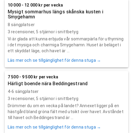
10 000 - 12 000 kr per vecka
Mysigt sommarhus längs skånska kusten i
Smygehamn
8 sängplatser
3
recensioner,
5
stjärnor i snittbetyg
Vi är glada att kunna erbjuda vår sommarpärla för uthyrning
i det mysiga och charmiga Smygehamn. Huset är beläget i
ett skyddat läge, och havet är ...
Läs mer och se tillgänglighet för denna stuga →
7 500 - 9 500 kr per vecka
Härligt boende nära Beddingestrand
4-6 sängplatser
3
recensioner,
5
stjärnor i snittbetyg
Drömmer du om en vecka på landet? Annexet ligger på en
hästgård bland gröna fält med utsikt över havet. Avståndet
till havet och Beddingestrand är ...
Läs mer och se tillgänglighet för denna stuga →