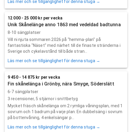
Läs mer och se tillgänglighet för denna stuga →
12 000 - 25 000 kr per vecka
Unik Skånelänge anno 1863 med vedeldad badtunna
8-10 sängplatser
Vill ni njuta sommaren 2026 på "hemma-plan" på
fantastiska "Näset" med närhet till de finaste stränderna i
Sverige och cykelavstånd till både stran...
Läs mer och se tillgänglighet för denna stuga →
9 450 - 14 875 kr per vecka
Fin skånelänga i Grönby, nära Smyge, Söderslätt
6-7 sängplatser
3
recensioner,
5
stjärnor i snittbetyg
Mycket fräsch skånelänga om 2 rymliga våningsplan, med 1
sovrum och 1 badrum på varje plan. En dubbelsäng i sovrum
på bottenvåning, 4 enkelsängar p...
Läs mer och se tillgänglighet för denna stuga →