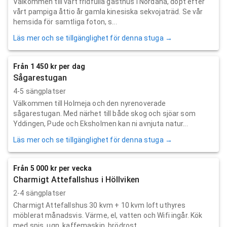
Välkommen till vårt fridfulla gästhus i Nordanå, döpt efter
vårt pampiga åttio år gamla kinesiska sekvojaträd. Se vår
hemsida för samtliga foton, s...
Läs mer och se tillgänglighet för denna stuga →
Från 1 450 kr per dag
Sågarestugan
4-5 sängplatser
Välkommen till Holmeja och den nyrenoverade
sågarestugan. Med närhet till både skog och sjöar som
Yddingen, Pude och Eksholmen kan ni avnjuta natur...
Läs mer och se tillgänglighet för denna stuga →
Från 5 000 kr per vecka
Charmigt Attefallshus i Höllviken
2-4 sängplatser
Charmigt Attefallshus 30 kvm + 10 kvm loft uthyres
möblerat månadsvis. Värme, el, vatten och Wifi ingår. Kök
med spis, ugn, kaffemaskin, brödrost,...