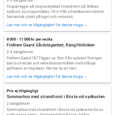
2-3 sängplatser
Stugan ligger på insynsskyddad strandtomt på Skånes
sydkust, (ej stugområde), 10 m från strandkanten med en
fantastisk utsikt på lugnt och naturskö...
Läs mer och se tillgänglighet för denna stuga →
8 000 - 11 000 kr per vecka
Fridhem Gaard Gårdslägenhet, Räng/Höllviken
2-4 sängplatser
Fridhem Gaard 1877 ligger ca: 3km från sydväst Sveriges
bästa stränder och rekreationsområden med många
golfbanor av hög klass. Här har du en fant...
Läs mer och se tillgänglighet för denna stuga →
Pris ej tillgängligt
Sommarhus med strandtomt i Böste vid sydkusten
2 sängplatser
Sommarhus med strandtomt i Böste vid sydkusten En av
sydkustens pärlor - fiskesamhället Böste i Skåne.