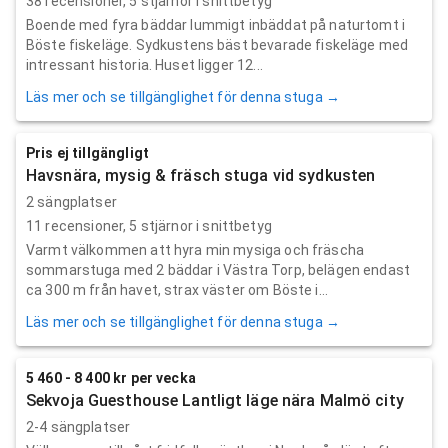
38
recensioner,
5
stjärnor i snittbetyg
Boende med fyra bäddar lummigt inbäddat på naturtomt i
Böste fiskeläge. Sydkustens bäst bevarade fiskeläge med
intressant historia. Huset ligger 12...
Läs mer och se tillgänglighet för denna stuga →
Pris ej tillgängligt
Havsnära, mysig & fräsch stuga vid sydkusten
2 sängplatser
11
recensioner,
5
stjärnor i snittbetyg
Varmt välkommen att hyra min mysiga och fräscha
sommarstuga med 2 bäddar i Västra Torp, belägen endast
ca 300 m från havet, strax väster om Böste i...
Läs mer och se tillgänglighet för denna stuga →
5 460 - 8 400 kr per vecka
Sekvoja Guesthouse Lantligt läge nära Malmö city
2-4 sängplatser