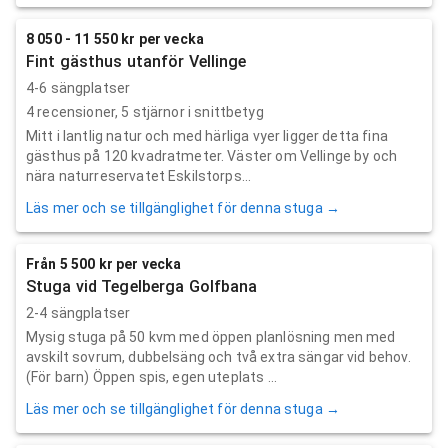
8 050 - 11 550 kr per vecka
Fint gästhus utanför Vellinge
4-6 sängplatser
4
recensioner,
5
stjärnor i snittbetyg
Mitt i lantlig natur och med härliga vyer ligger detta fina
gästhus på 120 kvadratmeter. Väster om Vellinge by och
nära naturreservatet Eskilstorps...
Läs mer och se tillgänglighet för denna stuga →
Från 5 500 kr per vecka
Stuga vid Tegelberga Golfbana
2-4 sängplatser
Mysig stuga på 50 kvm med öppen planlösning men med
avskilt sovrum, dubbelsäng och två extra sängar vid behov.
(För barn) Öppen spis, egen uteplats ...
Läs mer och se tillgänglighet för denna stuga →