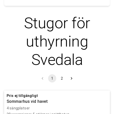
Stugor för
uthyrning
Svedala
1
2
Pris ej tillgängligt
Sommarhus vid havet
4 sängplatser