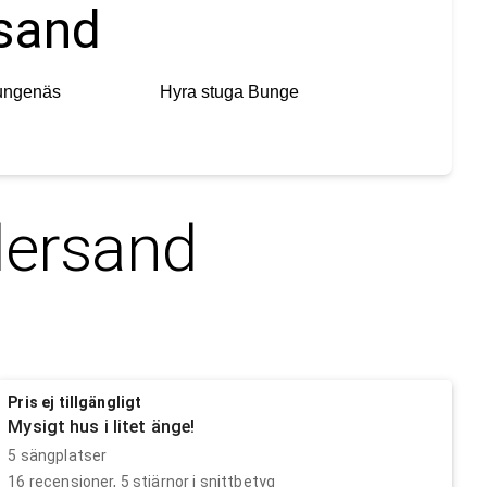
rsand
ungenäs
Hyra stuga
Bunge
ersand
Pris ej tillgängligt
Mysigt hus i litet änge!
5 sängplatser
16
recensioner,
5
stjärnor i snittbetyg