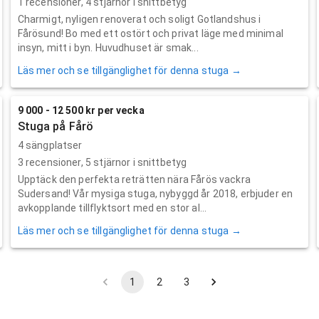
1
recensioner,
4
stjärnor i snittbetyg
Charmigt, nyligen renoverat och soligt Gotlandshus i
Fårösund! Bo med ett ostört och privat läge med minimal
insyn, mitt i byn. Huvudhuset är smak...
Läs mer och se tillgänglighet för denna stuga →
9 000 - 12 500 kr per vecka
Stuga på Fårö
4 sängplatser
3
recensioner,
5
stjärnor i snittbetyg
Upptäck den perfekta reträtten nära Fårös vackra
Sudersand! Vår mysiga stuga, nybyggd år 2018, erbjuder en
avkopplande tillflyktsort med en stor al...
Läs mer och se tillgänglighet för denna stuga →
1
2
3