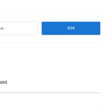
ter
SÖK
sund
.