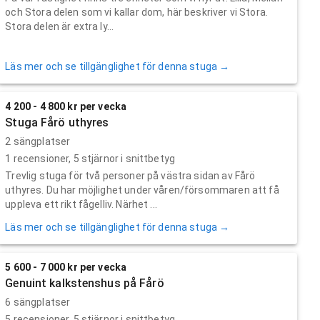
och Stora delen som vi kallar dom, här beskriver vi Stora.
Stora delen är extra ly...
Läs mer och se tillgänglighet för denna stuga →
4 200 - 4 800 kr per vecka
Stuga Fårö uthyres
2 sängplatser
1
recensioner,
5
stjärnor i snittbetyg
Trevlig stuga för två personer på västra sidan av Fårö
uthyres. Du har möjlighet under våren/försommaren att få
uppleva ett rikt fågelliv. Närhet ...
Läs mer och se tillgänglighet för denna stuga →
5 600 - 7 000 kr per vecka
Genuint kalkstenshus på Fårö
6 sängplatser
5
recensioner,
5
stjärnor i snittbetyg