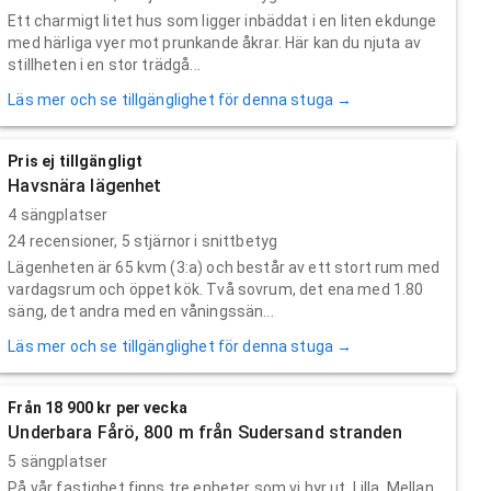
Ett charmigt litet hus som ligger inbäddat i en liten ekdunge
med härliga vyer mot prunkande åkrar. Här kan du njuta av
stillheten i en stor trädgå...
Läs mer och se tillgänglighet för denna stuga →
Pris ej tillgängligt
Havsnära lägenhet
4 sängplatser
24
recensioner,
5
stjärnor i snittbetyg
Lägenheten är 65 kvm (3:a) och består av ett stort rum med
vardagsrum och öppet kök. Två sovrum, det ena med 1.80
säng, det andra med en våningssän...
Läs mer och se tillgänglighet för denna stuga →
Från 18 900 kr per vecka
Underbara Fårö, 800 m från Sudersand stranden
5 sängplatser
På vår fastighet finns tre enheter som vi hyr ut. Lilla, Mellan