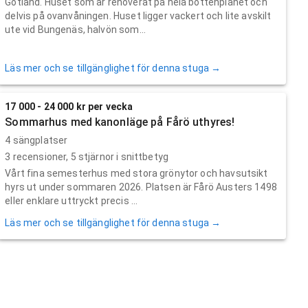
Gotland. Huset som är renoverat på hela bottenplanet och
delvis på ovanvåningen. Huset ligger vackert och lite avskilt
ute vid Bungenäs, halvön som...
Läs mer och se tillgänglighet för denna stuga →
17 000 - 24 000 kr per vecka
Sommarhus med kanonläge på Fårö uthyres!
4 sängplatser
3
recensioner,
5
stjärnor i snittbetyg
Vårt fina semesterhus med stora grönytor och havsutsikt
hyrs ut under sommaren 2026. Platsen är Fårö Austers 1498
eller enklare uttryckt precis ...
Läs mer och se tillgänglighet för denna stuga →