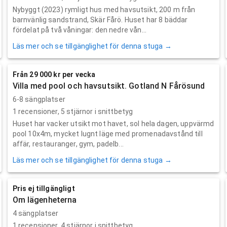
Nybyggt (2023) rymligt hus med havsutsikt, 200 m från
barnvänlig sandstrand, Skär Fårö. Huset har 8 bäddar
fördelat på två våningar: den nedre vån...
Läs mer och se tillgänglighet för denna stuga →
Från 29 000 kr per vecka
Villa med pool och havsutsikt. Gotland N Fårösund
6-8 sängplatser
1
recensioner,
5
stjärnor i snittbetyg
Huset har vacker utsikt mot havet, sol hela dagen, uppvärmd
pool 10x4m, mycket lugnt läge med promenadavstånd till
affär, restauranger, gym, padelb...
Läs mer och se tillgänglighet för denna stuga →
Pris ej tillgängligt
Om lägenheterna
4 sängplatser
1
recensioner,
4
stjärnor i snittbetyg