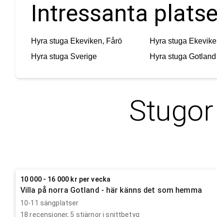
Intressanta plats
Hyra stuga
Ekeviken, Fårö
Hyra stuga
Ekevike
Hyra stuga
Sverige
Hyra stuga
Gotland
Stugor
10 000 - 16 000 kr per vecka
Villa på norra Gotland - här känns det som hemma
10-11 sängplatser
18
recensioner,
5
stjärnor i snittbetyg