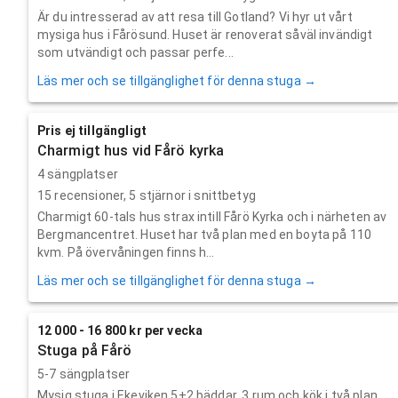
Är du intresserad av att resa till Gotland? Vi hyr ut vårt
mysiga hus i Fårösund. Huset är renoverat såväl invändigt
som utvändigt och passar perfe...
Läs mer och se tillgänglighet för denna stuga →
Pris ej tillgängligt
Charmigt hus vid Fårö kyrka
4 sängplatser
15
recensioner,
5
stjärnor i snittbetyg
Charmigt 60-tals hus strax intill Fårö Kyrka och i närheten av
Bergmancentret. Huset har två plan med en boyta på 110
kvm. På övervåningen finns h...
Läs mer och se tillgänglighet för denna stuga →
12 000 - 16 800 kr per vecka
Stuga på Fårö
5-7 sängplatser
Mysig stuga i Ekeviken 5+2 bäddar. 3 rum och kök i två plan.