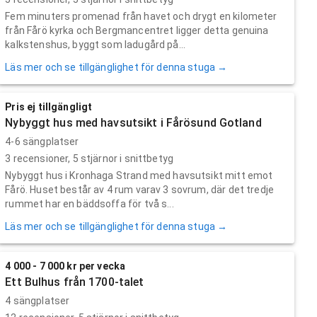
Fem minuters promenad från havet och drygt en kilometer
från Fårö kyrka och Bergmancentret ligger detta genuina
kalkstenshus, byggt som ladugård på...
Läs mer och se tillgänglighet för denna stuga →
Pris ej tillgängligt
Nybyggt hus med havsutsikt i Fårösund Gotland
4-6 sängplatser
3
recensioner,
5
stjärnor i snittbetyg
Nybyggt hus i Kronhaga Strand med havsutsikt mitt emot
Fårö. Huset består av 4 rum varav 3 sovrum, där det tredje
rummet har en bäddsoffa för två s...
Läs mer och se tillgänglighet för denna stuga →
4 000 - 7 000 kr per vecka
Ett Bulhus från 1700-talet
4 sängplatser