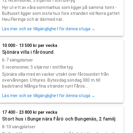
12
recensioner,
5
stjärnor i snittbetyg
Hyr ut ett av våra sommarhus som ligger på samma tomt -
Bulhuset ligger som sista hus före stranden vid Norra gattet
Hau Fleringe och är därmed när...
Läs mer och se tillgänglighet för denna stuga →
10 000 - 13 500 kr per vecka
Sjönära villa i fårösund
6-7 sängplatser
5
recensioner,
5
stjärnor i snittbetyg
Sjönära villa med en vacker utsikt över fårösundet från
övervåningen. Uthyres .Bytesdag söndag 300 m till
badstrand. Många fina stränder runt Fårös...
Läs mer och se tillgänglighet för denna stuga →
17 400 - 23 800 kr per vecka
Stort hus i Bunge nära Fårö och Bungenäs, 2 familj
8-10 sängplatser