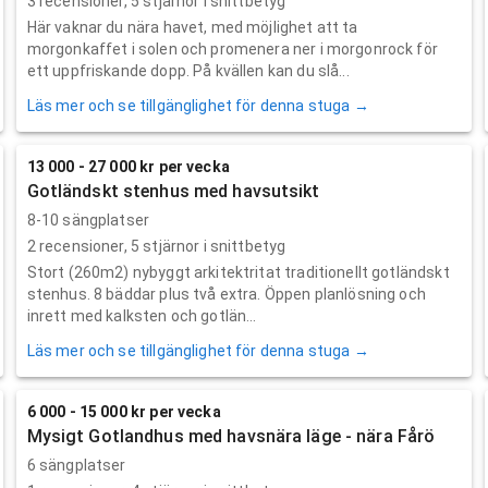
3
recensioner,
5
stjärnor i snittbetyg
Här vaknar du nära havet, med möjlighet att ta
morgonkaffet i solen och promenera ner i morgonrock för
ett uppfriskande dopp. På kvällen kan du slå...
Läs mer och se tillgänglighet för denna stuga →
13 000 - 27 000 kr per vecka
Gotländskt stenhus med havsutsikt
8-10 sängplatser
2
recensioner,
5
stjärnor i snittbetyg
Stort (260m2) nybyggt arkitektritat traditionellt gotländskt
stenhus. 8 bäddar plus två extra. Öppen planlösning och
inrett med kalksten och gotlän...
Läs mer och se tillgänglighet för denna stuga →
6 000 - 15 000 kr per vecka
Mysigt Gotlandhus med havsnära läge - nära Fårö
6 sängplatser