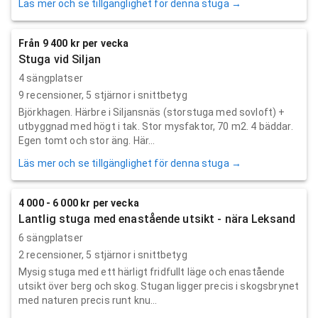
Läs mer och se tillgänglighet för denna stuga →
Från 9 400 kr per vecka
Stuga vid Siljan
4 sängplatser
9
recensioner,
5
stjärnor i snittbetyg
Björkhagen. Härbre i Siljansnäs (storstuga med sovloft) +
utbyggnad med högt i tak. Stor mysfaktor, 70 m2. 4 bäddar.
Egen tomt och stor äng. Här...
Läs mer och se tillgänglighet för denna stuga →
4 000 - 6 000 kr per vecka
Lantlig stuga med enastående utsikt - nära Leksand
6 sängplatser
2
recensioner,
5
stjärnor i snittbetyg
Mysig stuga med ett härligt fridfullt läge och enastående
utsikt över berg och skog. Stugan ligger precis i skogsbrynet
med naturen precis runt knu...