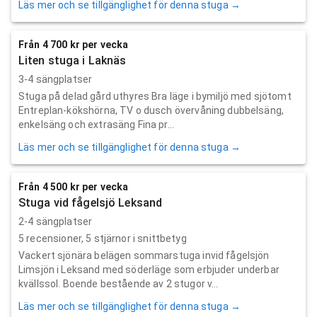
Läs mer och se tillgänglighet för denna stuga →
Från 4 700 kr per vecka
Liten stuga i Laknäs
3-4 sängplatser
Stuga på delad gård uthyres Bra läge i bymiljö med sjötomt
Entreplan-kökshörna, TV o dusch övervåning dubbelsäng,
enkelsäng och extrasäng Fina pr...
Läs mer och se tillgänglighet för denna stuga →
Från 4 500 kr per vecka
Stuga vid fågelsjö Leksand
2-4 sängplatser
5
recensioner,
5
stjärnor i snittbetyg
Vackert sjönära belägen sommarstuga invid fågelsjön
Limsjön i Leksand med söderläge som erbjuder underbar
kvällssol. Boende bestående av 2 stugor v...
Läs mer och se tillgänglighet för denna stuga →