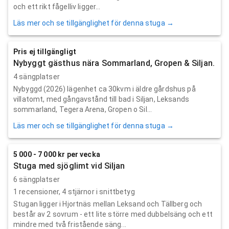
och ett rikt fågelliv ligger...
Läs mer och se tillgänglighet för denna stuga →
Pris ej tillgängligt
Nybyggt gästhus nära Sommarland, Gropen & Siljan.
4 sängplatser
Nybyggd (2026) lägenhet ca 30kvm i äldre gårdshus på
villatomt, med gångavstånd till bad i Siljan, Leksands
sommarland, Tegera Arena, Gropen o Sil...
Läs mer och se tillgänglighet för denna stuga →
5 000 - 7 000 kr per vecka
Stuga med sjöglimt vid Siljan
6 sängplatser
1
recensioner,
4
stjärnor i snittbetyg
Stugan ligger i Hjortnäs mellan Leksand och Tällberg och
består av 2 sovrum - ett lite större med dubbelsäng och ett
mindre med två fristående säng...