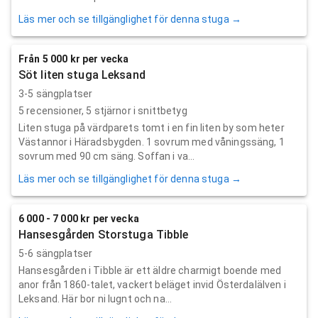
Läs mer och se tillgänglighet för denna stuga →
Från 5 000 kr per vecka
Söt liten stuga Leksand
3-5 sängplatser
5
recensioner,
5
stjärnor i snittbetyg
Liten stuga på värdparets tomt i en fin liten by som heter
Västannor i Häradsbygden. 1 sovrum med våningssäng, 1
sovrum med 90 cm säng. Soffan i va...
Läs mer och se tillgänglighet för denna stuga →
6 000 - 7 000 kr per vecka
Hansesgården Storstuga Tibble
5-6 sängplatser
Hansesgården i Tibble är ett äldre charmigt boende med
anor från 1860-talet, vackert beläget invid Österdalälven i
Leksand. Här bor ni lugnt och na...