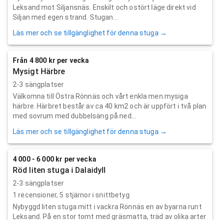
Leksand mot Siljansnäs. Enskilt och ostört läge direkt vid
Siljan med egen strand. Stugan...
Läs mer och se tillgänglighet för denna stuga →
Från 4 800 kr per vecka
Mysigt Härbre
2-3 sängplatser
Välkomna till Östra Rönnäs och vårt enkla men mysiga
härbre. Härbret består av ca 40 km2 och är uppfört i två plan
med sovrum med dubbelsäng på ned...
Läs mer och se tillgänglighet för denna stuga →
4 000 - 6 000 kr per vecka
Röd liten stuga i Dalaidyll
2-3 sängplatser
1
recensioner,
5
stjärnor i snittbetyg
Nybyggd liten stuga mitt i vackra Rönnäs en av byarna runt
Leksand. På en stor tomt med gräsmatta, träd av olika arter