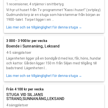
1
recensioner,
4
stjärnor i snittbetyg
Vi hyr ut huset från Tv-programmet ”Kaos i huset” (svtplay).
Gudmundstorp är en stuga som härstammar från början av
1900-talet. Torpet ligger i en ...
Läs mer och se tillgänglighet för denna stuga →
3 000 - 3 900 kr per vecka
Boende i Sunnanäng, Leksand
4-5 sängplatser
Lägenheten ligger på en bondgård med kor, får, höns, hundar
och kattor. Gården ligger 150 m från Siljan med tillgång till
badstrand. Lägenheten l...
Läs mer och se tillgänglighet för denna stuga →
Från 4 100 kr per vecka
STUGA VID SILJANS
STRAND,SUNNANÄNG,LEKSAND
4 sängplatser