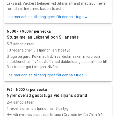
Leksand. Vackert belägen vid Siljans strand med 200 meter
ner till vattnet med badplats och...
Läs mer och se tillgänglighet för denna stuga →
6 500 - 7 900 kr per vecka
Stuga mellan Leksand och Siljansnäs
5-7 sängplatser
10
recensioner,
5
stjärnor i snittbetyg
Stuga på gård. Kök med kyl, frys, diskmaskin, micro och
induktionshäll. Två sovloft med dubbelsängar, samt upp till
3 extra sängar i stugan. Nivåsk...
Läs mer och se tillgänglighet för denna stuga →
Från 6 000 kr per vecka
Nyrenoverad gäststuga vid siljans strand
2-4 sängplatser
1
recensioner,
5
stjärnor i snittbetyg
Hyr vår nyrenoverade gäststuga i Grytnäs by. Ca 7 km från