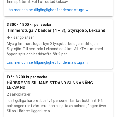
finns på tomt. Fullt utrustad köksav...
Läs mer och se tillgänglighet för denna stuga →
3 300 - 4 800 kr per vecka
Timmerstuga 7 bäddar (4 + 3), Styrsjöbo, Leksand
4-7 sängplatser
Mysig timmerstuga i byn Styrsjöbo, belägen intill sjön
Styrsjön. Till centrala Leksand ca 4 km. All-/TV-rum med
öppen spis och bäddsoffa för 2 per...
Läs mer och se tillgänglighet för denna stuga →
Från 3 200 kr per vecka
HÄRBRE VID SILJANS STRAND SUNNANÄNG
LEKSAND
2 sängplatser
I det gulliga härbret bor två personer fantastiskt fint. På
balkongen rakt västerut kan ni njuta av solnedgången över
Siljan. Härbret ligger lite a...