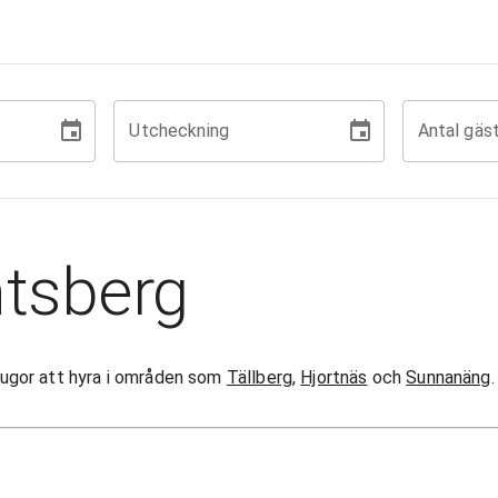
Utcheckning
Antal gäs
ntsberg
 stugor att hyra i områden som
Tällberg
,
Hjortnäs
och
Sunnanäng
.