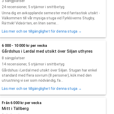
3 sängplatser
24
recensioner,
5
stjärnor i snittbetyg
Unna dig en avkopplande semester med fantastisk utsikt -
Välkommen till vår mysiga stuga vid Fyrklöverns Stugby,
Rättvik! Videörten, en liten seme...
Läs mer och se tillgänglighet för denna stuga →
6 000 - 10 000 kr per vecka
Gårdshus i Lerdal med utsikt över Siljan uthyres
8 sängplatser
14
recensioner,
5
stjärnor i snittbetyg
Gårdshus i Lerdal med utsikt över Siljan. Stugan har enkel
standard med flera sovrum (8 personer), kök med den
utrustning vi ser som nödvändig, fa...
Läs mer och se tillgänglighet för denna stuga →
Från 6 000 kr per vecka
Mitt i Tällberg