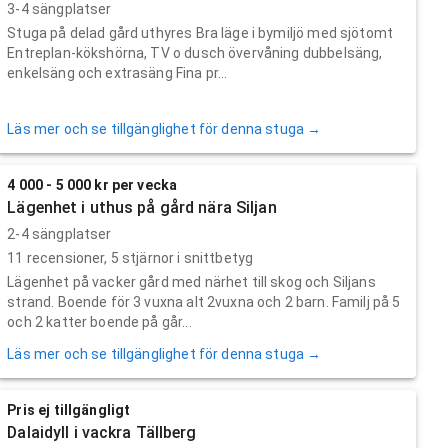
3-4 sängplatser
Stuga på delad gård uthyres Bra läge i bymiljö med sjötomt
Entreplan-kökshörna, TV o dusch övervåning dubbelsäng,
enkelsäng och extrasäng Fina pr...
Läs mer och se tillgänglighet för denna stuga →
4 000 - 5 000 kr per vecka
Lägenhet i uthus på gård nära Siljan
2-4 sängplatser
11
recensioner,
5
stjärnor i snittbetyg
Lägenhet på vacker gård med närhet till skog och Siljans
strand. Boende för 3 vuxna alt 2vuxna och 2 barn. Familj på 5
och 2 katter boende på går...
Läs mer och se tillgänglighet för denna stuga →
Pris ej tillgängligt
Dalaidyll i vackra Tällberg