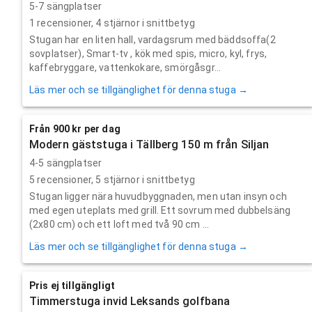
5-7 sängplatser
1
recensioner,
4
stjärnor i snittbetyg
Stugan har en liten hall, vardagsrum med bäddsoffa(2
sovplatser), Smart-tv , kök med spis, micro, kyl, frys,
kaffebryggare, vattenkokare, smörgåsgr...
Läs mer och se tillgänglighet för denna stuga →
Från 900 kr per dag
Modern gäststuga i Tällberg 150 m från Siljan
4-5 sängplatser
5
recensioner,
5
stjärnor i snittbetyg
Stugan ligger nära huvudbyggnaden, men utan insyn och
med egen uteplats med grill. Ett sovrum med dubbelsäng
(2x80 cm) och ett loft med två 90 cm ...
Läs mer och se tillgänglighet för denna stuga →
Pris ej tillgängligt
Timmerstuga invid Leksands golfbana