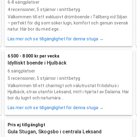
6-8 sängplatser
4
recensioner,
5
stjärnor i snittbetyg
Välkommen till ett exklusivt drömboende i Tällberg vid Siljan
– perfekt för dig som söker lugn, komfort och genuin svensk
natur. Här bor du med ege...
Läs mer och se tillgänglighet för denna stuga →
6 500 - 8 000 kr per vecka
Idylliskt boende i Hjulbäck
6 sängplatser
5
recensioner,
5
stjärnor i snittbetyg
Välkommen till ett charmigt och välutrustat fritidshus i
Hjulbäck, strax utanför Leksand, mitt i hjärtat av Dalarna. Här
bor du lugnt och naturnära...
Läs mer och se tillgänglighet för denna stuga →
Pris ej tillgängligt
Gula Stugan, Skogsbo i centrala Leksand