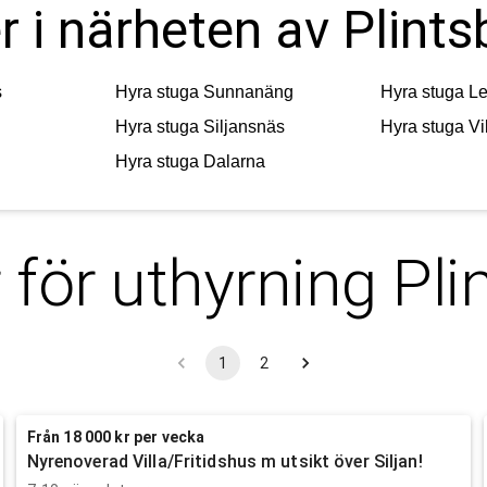
r i närheten av Plints
s
Hyra stuga
Sunnanäng
Hyra stuga
Le
Hyra stuga
Siljansnäs
Hyra stuga
Vi
Hyra stuga
Dalarna
 för uthyrning
Pli
1
2
Från 18 000 kr per vecka
Nyrenoverad Villa/Fritidshus m utsikt över Siljan!