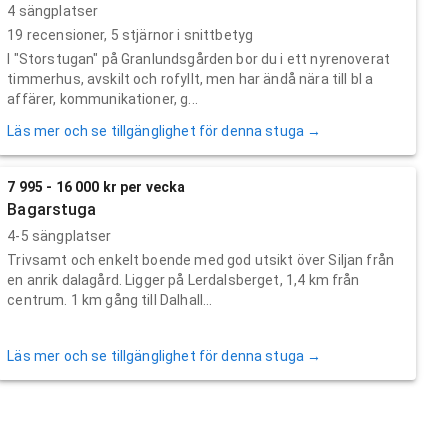
4 sängplatser
19
recensioner,
5
stjärnor i snittbetyg
I "Storstugan" på Granlundsgården bor du i ett nyrenoverat
timmerhus, avskilt och rofyllt, men har ändå nära till bl a
affärer, kommunikationer, g...
Läs mer och se tillgänglighet för denna stuga →
7 995 - 16 000 kr per vecka
Bagarstuga
4-5 sängplatser
Trivsamt och enkelt boende med god utsikt över Siljan från
en anrik dalagård. Ligger på Lerdalsberget, 1,4 km från
centrum. 1 km gång till Dalhall...
Läs mer och se tillgänglighet för denna stuga →