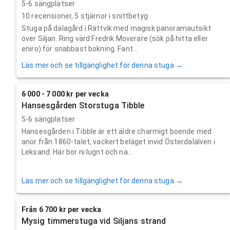
5-6 sängplatser
10
recensioner,
5
stjärnor i snittbetyg
Stuga på dalagård i Rättvik med magisk panoramautsikt
över Siljan. Ring värd Fredrik Moverare (sök på hitta eller
eniro) för snabbast bokning. Fant...
Läs mer och se tillgänglighet för denna stuga →
6 000 - 7 000 kr per vecka
Hansesgården Storstuga Tibble
5-6 sängplatser
Hansesgården i Tibble är ett äldre charmigt boende med
anor från 1860-talet, vackert beläget invid Österdalälven i
Leksand. Här bor ni lugnt och na...
Läs mer och se tillgänglighet för denna stuga →
Från 6 700 kr per vecka
Mysig timmerstuga vid Siljans strand