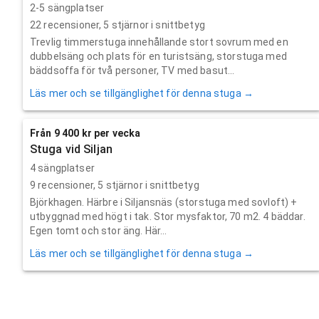
2-5 sängplatser
22
recensioner,
5
stjärnor i snittbetyg
Trevlig timmerstuga innehållande stort sovrum med en
dubbelsäng och plats för en turistsäng, storstuga med
bäddsoffa för två personer, TV med basut...
Läs mer och se tillgänglighet för denna stuga →
Från 9 400 kr per vecka
Stuga vid Siljan
4 sängplatser
9
recensioner,
5
stjärnor i snittbetyg
Björkhagen. Härbre i Siljansnäs (storstuga med sovloft) +
utbyggnad med högt i tak. Stor mysfaktor, 70 m2. 4 bäddar.
Egen tomt och stor äng. Här...
Läs mer och se tillgänglighet för denna stuga →