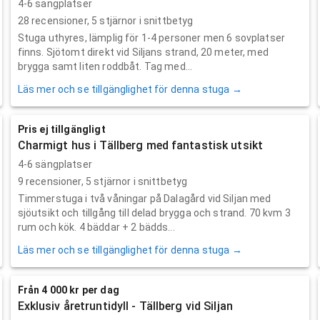
4-6 sängplatser
28
recensioner,
5
stjärnor i snittbetyg
Stuga uthyres, lämplig för 1-4 personer men 6 sovplatser
finns. Sjötomt direkt vid Siljans strand, 20 meter, med
brygga samt liten roddbåt. Tag med...
Läs mer och se tillgänglighet för denna stuga →
Pris ej tillgängligt
Charmigt hus i Tällberg med fantastisk utsikt
4-6 sängplatser
9
recensioner,
5
stjärnor i snittbetyg
Timmerstuga i två våningar på Dalagård vid Siljan med
sjöutsikt och tillgång till delad brygga och strand. 70 kvm 3
rum och kök. 4 bäddar + 2 bädds...
Läs mer och se tillgänglighet för denna stuga →
Från 4 000 kr per dag
Exklusiv åretruntidyll - Tällberg vid Siljan