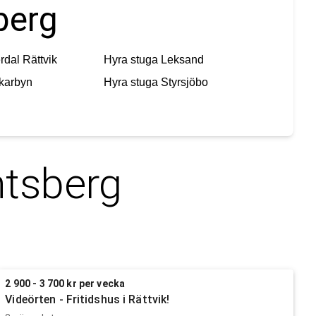
berg
rdal Rättvik
Hyra stuga
Leksand
karbyn
Hyra stuga
Styrsjöbo
ntsberg
2 900 - 3 700 kr per vecka
Videörten - Fritidshus i Rättvik!