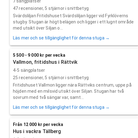
7 sängplatser
47
recensioner,
5
stjärnor i snittbetyg
Svärdsliljan Fritidshuset Svärdsliljan ligger vid Fyrklöverns
stugby. Stugan är högt belägen och ligger i ett lugnt område
med utsikt över Siljan o...
Läs mer och se tillgänglighet för denna stuga →
5 500 - 9 000 kr per vecka
Vallmon, fritidshus i Rättvik
4-5 sängplatser
25
recensioner,
5
stjärnor i snittbetyg
Fritidshuset Vallmon ligger nära Rättviks centrum, uppe på
höjden med en milsvid utsikt över Siljan. Stugan har två
sovrum med två sängar var, samt...
Läs mer och se tillgänglighet för denna stuga →
Från 12 000 kr per vecka
Hus i vackra Tällberg