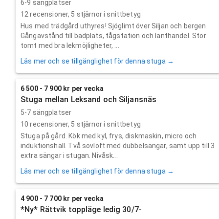
6-9 sängplatser
12
recensioner,
5
stjärnor i snittbetyg
Hus med trädgård uthyres! Sjöglimt över Siljan och bergen.
Gångavstånd till badplats, tågstation och lanthandel. Stor
tomt med bra lekmöjligheter, ...
Läs mer och se tillgänglighet för denna stuga →
6 500 - 7 900 kr per vecka
Stuga mellan Leksand och Siljansnäs
5-7 sängplatser
10
recensioner,
5
stjärnor i snittbetyg
Stuga på gård. Kök med kyl, frys, diskmaskin, micro och
induktionshäll. Två sovloft med dubbelsängar, samt upp till 3
extra sängar i stugan. Nivåsk...
Läs mer och se tillgänglighet för denna stuga →
4 900 - 7 700 kr per vecka
*Ny* Rättvik toppläge ledig 30/7-