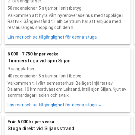
7-10 sängplatser
58
recensioner,
5
stjärnor i snittbetyg
Välkommen att hyra vårt nyrenoverade hus med toppläge i
Rättvik! Gångavstånd till allt centrum har att erbjuda med
restauranger, shopping och den h...
Läs mer och se tillgänglighet för denna stuga →
6 000 - 7 750 kr per vecka
Timmerstuga vid sjön Siljan
9 sängplatser
40
recensioner,
5
stjärnor i snittbetyg
Välkommen till vårt semesterhus! Beläget i hjärtat av
Dalarna, 10 km nordväst om Leksand, intill sjön Siljan. Njut av
sommardagar i solen och svalk...
Läs mer och se tillgänglighet för denna stuga →
Från 6 000 kr per vecka
Stuga direkt vid Siljansstrand