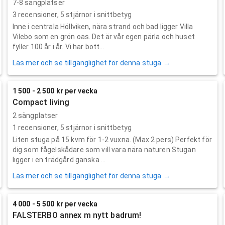
7-8 sängplatser
3
recensioner,
5
stjärnor i snittbetyg
Inne i centrala Höllviken, nära strand och bad ligger Villa
Vilebo som en grön oas. Det är vår egen pärla och huset
fyller 100 år i år. Vi har bott...
Läs mer och se tillgänglighet för denna stuga →
1 500 - 2 500 kr per vecka
Compact living
2 sängplatser
1
recensioner,
5
stjärnor i snittbetyg
Liten stuga på 15 kvm för 1-2 vuxna. (Max 2 pers) Perfekt för
dig som fågelskådare som vill vara nära naturen Stugan
ligger i en trädgård ganska ...
Läs mer och se tillgänglighet för denna stuga →
4 000 - 5 500 kr per vecka
FALSTERBO annex m nytt badrum!