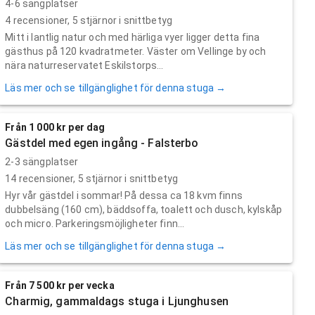
4-6 sängplatser
4
recensioner,
5
stjärnor i snittbetyg
Mitt i lantlig natur och med härliga vyer ligger detta fina
gästhus på 120 kvadratmeter. Väster om Vellinge by och
nära naturreservatet Eskilstorps...
Läs mer och se tillgänglighet för denna stuga →
Från 1 000 kr per dag
Gästdel med egen ingång - Falsterbo
2-3 sängplatser
14
recensioner,
5
stjärnor i snittbetyg
Hyr vår gästdel i sommar! På dessa ca 18 kvm finns
dubbelsäng (160 cm), bäddsoffa, toalett och dusch, kylskåp
och micro. Parkeringsmöjligheter finn...
Läs mer och se tillgänglighet för denna stuga →
Från 7 500 kr per vecka
Charmig, gammaldags stuga i Ljunghusen