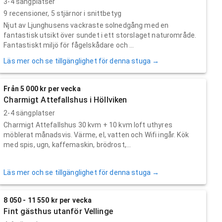
3-4 sängplatser
9
recensioner,
5
stjärnor i snittbetyg
Njut av Ljunghusens vackraste solnedgång med en
fantastisk utsikt över sundet i ett storslaget naturområde.
Fantastiskt miljö för fågelskådare och ...
Läs mer och se tillgänglighet för denna stuga →
Från 5 000 kr per vecka
Charmigt Attefallshus i Höllviken
2-4 sängplatser
Charmigt Attefallshus 30 kvm + 10 kvm loft uthyres
möblerat månadsvis. Värme, el, vatten och Wifi ingår. Kök
med spis, ugn, kaffemaskin, brödrost,...
Läs mer och se tillgänglighet för denna stuga →
8 050 - 11 550 kr per vecka
Fint gästhus utanför Vellinge