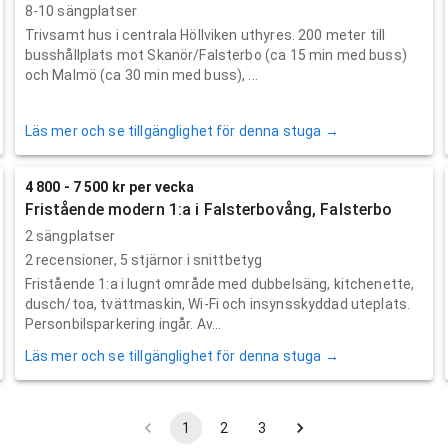
8-10 sängplatser
Trivsamt hus i centrala Höllviken uthyres. 200 meter till
busshållplats mot Skanör/Falsterbo (ca 15 min med buss)
och Malmö (ca 30 min med buss), ...
Läs mer och se tillgänglighet för denna stuga →
4 800 - 7 500 kr per vecka
Fristående modern 1:a i Falsterbovång, Falsterbo
2 sängplatser
2
recensioner,
5
stjärnor i snittbetyg
Fristående 1:a i lugnt område med dubbelsäng, kitchenette,
dusch/toa, tvättmaskin, Wi-Fi och insynsskyddad uteplats.
Personbilsparkering ingår. Av...
Läs mer och se tillgänglighet för denna stuga →
1
2
3