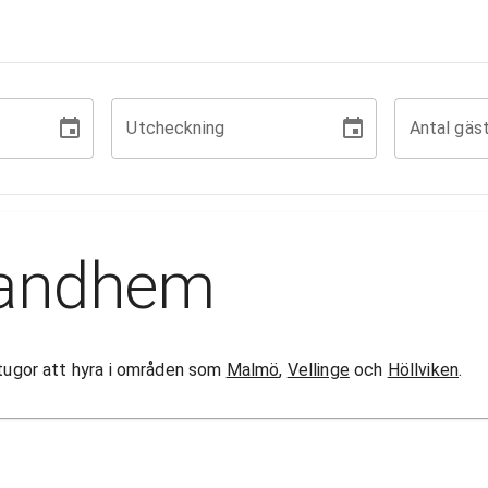
Utcheckning
Antal gäs
randhem
 stugor att hyra i områden som
Malmö
,
Vellinge
och
Höllviken
.