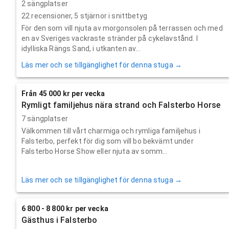
2 sängplatser
22
recensioner,
5
stjärnor i snittbetyg
För den som vill njuta av morgonsolen på terrassen och med
en av Sveriges vackraste stränder på cykelavstånd. I
idylliska Rängs Sand, i utkanten av...
Läs mer och se tillgänglighet för denna stuga →
Från 45 000 kr per vecka
Rymligt familjehus nära strand och Falsterbo Horse
7 sängplatser
Välkommen till vårt charmiga och rymliga familjehus i
Falsterbo, perfekt för dig som vill bo bekvämt under
Falsterbo Horse Show eller njuta av somm...
Läs mer och se tillgänglighet för denna stuga →
6 800 - 8 800 kr per vecka
Gästhus i Falsterbo