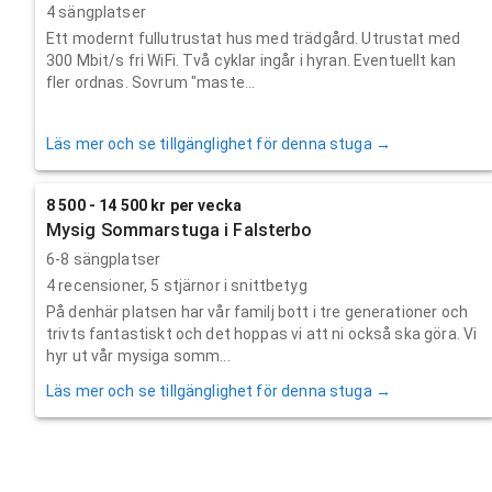
4 sängplatser
Ett modernt fullutrustat hus med trädgård. Utrustat med
300 Mbit/s fri WiFi. Två cyklar ingår i hyran. Eventuellt kan
fler ordnas. Sovrum "maste...
Läs mer och se tillgänglighet för denna stuga →
8 500 - 14 500 kr per vecka
Mysig Sommarstuga i Falsterbo
6-8 sängplatser
4
recensioner,
5
stjärnor i snittbetyg
På denhär platsen har vår familj bott i tre generationer och
trivts fantastiskt och det hoppas vi att ni också ska göra. Vi
hyr ut vår mysiga somm...
Läs mer och se tillgänglighet för denna stuga →