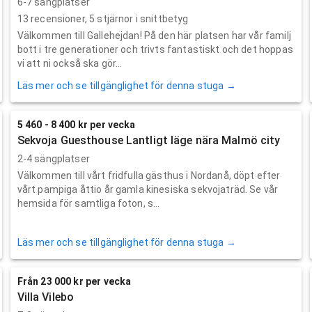
6-7 sängplatser
13
recensioner,
5
stjärnor i snittbetyg
Välkommen till Gallehejdan! På den här platsen har vår familj
bott i tre generationer och trivts fantastiskt och det hoppas
vi att ni också ska gör...
Läs mer och se tillgänglighet för denna stuga →
5 460 - 8 400 kr per vecka
Sekvoja Guesthouse Lantligt läge nära Malmö city
2-4 sängplatser
Välkommen till vårt fridfulla gästhus i Nordanå, döpt efter
vårt pampiga åttio år gamla kinesiska sekvojaträd. Se vår
hemsida för samtliga foton, s...
Läs mer och se tillgänglighet för denna stuga →
Från 23 000 kr per vecka
Villa Vilebo