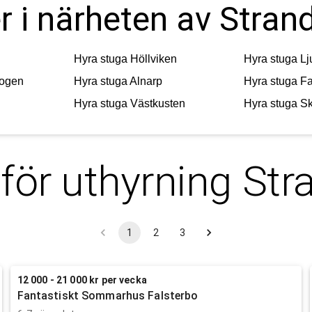
er i närheten av Stra
Hyra stuga
Höllviken
Hyra stuga
L
kogen
Hyra stuga
Alnarp
Hyra stuga
Fa
Hyra stuga
Västkusten
Hyra stuga
S
 för uthyrning
Str
1
2
3
12 000 - 21 000 kr per vecka
Fantastiskt Sommarhus Falsterbo