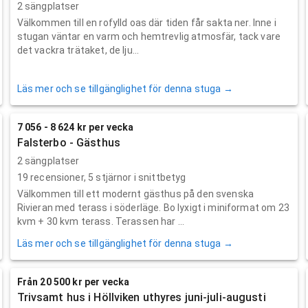
2 sängplatser
Välkommen till en rofylld oas där tiden får sakta ner. Inne i
stugan väntar en varm och hemtrevlig atmosfär, tack vare
det vackra trätaket, de lju...
Läs mer och se tillgänglighet för denna stuga →
7 056 - 8 624 kr per vecka
Falsterbo - Gästhus
2 sängplatser
19
recensioner,
5
stjärnor i snittbetyg
Välkommen till ett modernt gästhus på den svenska
Rivieran med terass i söderläge. Bo lyxigt i miniformat om 23
kvm + 30 kvm terass. Terassen har ...
Läs mer och se tillgänglighet för denna stuga →
Från 20 500 kr per vecka
Trivsamt hus i Höllviken uthyres juni-juli-augusti