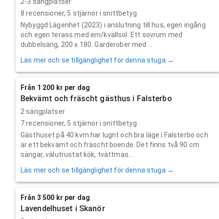
2-3 sängplatser
8
recensioner,
5
stjärnor i snittbetyg
Nybyggd Lägenhet (2023) i anslutning till hus, egen ingång
och egen terass med em/kvällsol. Ett sovrum med
dubbelsäng, 200 x 180. Garderober med ...
Läs mer och se tillgänglighet för denna stuga →
Från 1 200 kr per dag
Bekvämt och fräscht gästhus i Falsterbo
2 sängplatser
7
recensioner,
5
stjärnor i snittbetyg
Gästhuset på 40 kvm har lugnt och bra läge i Falsterbo och
är ett bekvämt och fräscht boende. Det finns två 90 cm
sängar, välutrustat kök, tvättmas...
Läs mer och se tillgänglighet för denna stuga →
Från 3 500 kr per dag
Lavendelhuset i Skanör