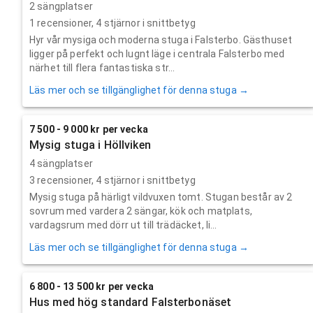
2 sängplatser
1
recensioner,
4
stjärnor i snittbetyg
Hyr vår mysiga och moderna stuga i Falsterbo. Gästhuset
ligger på perfekt och lugnt läge i centrala Falsterbo med
närhet till flera fantastiska str...
Läs mer och se tillgänglighet för denna stuga →
7 500 - 9 000 kr per vecka
Mysig stuga i Höllviken
4 sängplatser
3
recensioner,
4
stjärnor i snittbetyg
Mysig stuga på härligt vildvuxen tomt. Stugan består av 2
sovrum med vardera 2 sängar, kök och matplats,
vardagsrum med dörr ut till trädäcket, li...
Läs mer och se tillgänglighet för denna stuga →
6 800 - 13 500 kr per vecka
Hus med hög standard Falsterbonäset