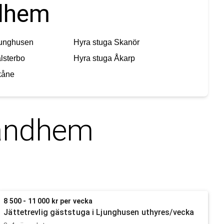
ndhem
junghusen
Hyra stuga
Skanör
lsterbo
Hyra stuga
Åkarp
kåne
andhem
8 500 - 11 000 kr per vecka
Jättetrevlig gäststuga i Ljunghusen uthyres/vecka