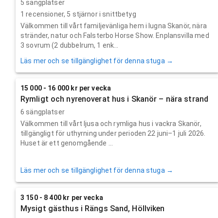
5 sängplatser
1
recensioner,
5
stjärnor i snittbetyg
Välkommen till vårt familjevänliga hem i lugna Skanör, nära
stränder, natur och Falsterbo Horse Show. Enplansvilla med
3 sovrum (2 dubbelrum, 1 enk...
Läs mer och se tillgänglighet för denna stuga →
15 000 - 16 000 kr per vecka
Rymligt och nyrenoverat hus i Skanör – nära strand
6 sängplatser
Välkommen till vårt ljusa och rymliga hus i vackra Skanör,
tillgängligt för uthyrning under perioden 22 juni–1 juli 2026.
Huset är ett genomgående ...
Läs mer och se tillgänglighet för denna stuga →
3 150 - 8 400 kr per vecka
Mysigt gästhus i Rängs Sand, Höllviken