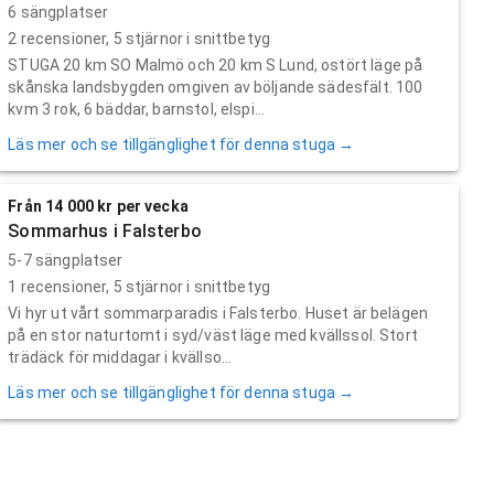
6 sängplatser
2
recensioner,
5
stjärnor i snittbetyg
STUGA 20 km SO Malmö och 20 km S Lund, ostört läge på
skånska landsbygden omgiven av böljande sädesfält. 100
kvm 3 rok, 6 bäddar, barnstol, elspi...
Läs mer och se tillgänglighet för denna stuga →
Från 14 000 kr per vecka
Sommarhus i Falsterbo
5-7 sängplatser
1
recensioner,
5
stjärnor i snittbetyg
Vi hyr ut vårt sommarparadis i Falsterbo. Huset är belägen
på en stor naturtomt i syd/väst läge med kvällssol. Stort
trädäck för middagar i kvällso...
Läs mer och se tillgänglighet för denna stuga →