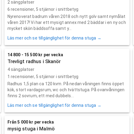
2 sängplatser
6
recensioner,
5
stjärnor i snittbetyg
Nyrenoverat badrum våren 2018 och nytt golv samt nymålat
våren 2017! Vi har ett mysigt annex med 2 bäddar i en ny och
mycket skön bäddsoffa samt y...
Läs mer och se tillgänglighet för denna stuga →
14 800 - 15 500 kr per vecka
Trevligt radhus i Skanör
4 sängplatser
1
recensioner,
5
stjärnor i snittbetyg
Radhus 1,5 plan ca 120 kvm. På nedan våningen finns öppet
kök, stort vardagsrum, wc och tvättstuga. På ovanvåningen
finns 2 sovrum, ett med dubbels...
Läs mer och se tillgänglighet för denna stuga →
Från 5 000 kr per vecka
mysig stuga i Malmö