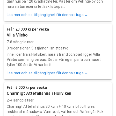
gästhus på 120 kvadratmeter. Väster om Vellinge by och
nära naturreservatet Eskilstorps...
Läs mer och se tillgänglighet för denna stuga →
Från 23 000 kr per vecka
Villa Vilebo
7-8 sängplatser
3
recensioner,
5
stjärnor i snittbetyg
Inne i centrala Höllviken, nära strand och bad ligger Villa
Vilebo som en grön oas. Det är vår egen pärla och huset
fyller 100 år i år. Vi har bott...
Läs mer och se tillgänglighet för denna stuga →
Från 5 000 kr per vecka
Charmigt Attefallshus i Höllviken
2-4 sängplatser
Charmigt Attefallshus 30 kvm + 10 kvm loft uthyres
möblerat månadsvis. Värme, el, vatten och Wifi ingår. Kök