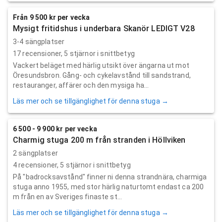
Från 9 500 kr per vecka
Mysigt fritidshus i underbara Skanör LEDIGT V28
3-4 sängplatser
17
recensioner,
5
stjärnor i snittbetyg
Vackert beläget med härlig utsikt över ängarna ut mot
Öresundsbron. Gång- och cykelavstånd till sandstrand,
restauranger, affärer och den mysiga ha...
Läs mer och se tillgänglighet för denna stuga →
6 500 - 9 900 kr per vecka
Charmig stuga 200 m från stranden i Höllviken
2 sängplatser
4
recensioner,
5
stjärnor i snittbetyg
På "badrocksavstånd" finner ni denna strandnära, charmiga
stuga anno 1955, med stor härlig naturtomt endast ca 200
m från en av Sveriges finaste st...
Läs mer och se tillgänglighet för denna stuga →