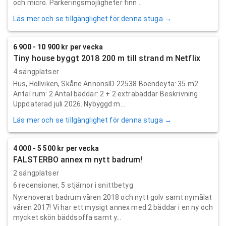
och micro. Parkeringsmöjligheter finn...
Läs mer och se tillgänglighet för denna stuga →
6 900 - 10 900 kr per vecka
Tiny house byggt 2018 200 m till strand m Netflix
4 sängplatser
Hus, Höllviken, Skåne AnnonsID 22538 Boendeyta: 35 m2
Antal rum: 2 Antal bäddar: 2 + 2 extrabäddar Beskrivning
Uppdaterad juli 2026. Nybyggd m...
Läs mer och se tillgänglighet för denna stuga →
4 000 - 5 500 kr per vecka
FALSTERBO annex m nytt badrum!
2 sängplatser
6
recensioner,
5
stjärnor i snittbetyg
Nyrenoverat badrum våren 2018 och nytt golv samt nymålat
våren 2017! Vi har ett mysigt annex med 2 bäddar i en ny och
mycket skön bäddsoffa samt y...