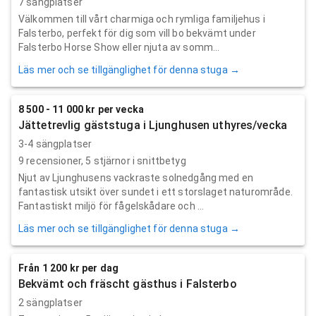
7 sängplatser
Välkommen till vårt charmiga och rymliga familjehus i
Falsterbo, perfekt för dig som vill bo bekvämt under
Falsterbo Horse Show eller njuta av somm...
Läs mer och se tillgänglighet för denna stuga →
8 500 - 11 000 kr per vecka
Jättetrevlig gäststuga i Ljunghusen uthyres/vecka
3-4 sängplatser
9
recensioner,
5
stjärnor i snittbetyg
Njut av Ljunghusens vackraste solnedgång med en
fantastisk utsikt över sundet i ett storslaget naturområde.
Fantastiskt miljö för fågelskådare och ...
Läs mer och se tillgänglighet för denna stuga →
Från 1 200 kr per dag
Bekvämt och fräscht gästhus i Falsterbo
2 sängplatser