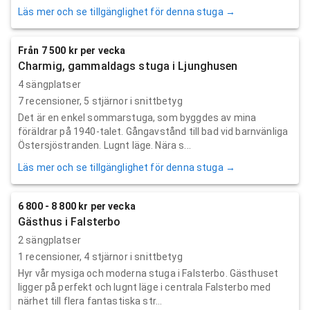
Läs mer och se tillgänglighet för denna stuga →
Från 7 500 kr per vecka
Charmig, gammaldags stuga i Ljunghusen
4 sängplatser
7
recensioner,
5
stjärnor i snittbetyg
Det är en enkel sommarstuga, som byggdes av mina
föräldrar på 1940-talet. Gångavstånd till bad vid barnvänliga
Östersjöstranden. Lugnt läge. Nära s...
Läs mer och se tillgänglighet för denna stuga →
6 800 - 8 800 kr per vecka
Gästhus i Falsterbo
2 sängplatser
1
recensioner,
4
stjärnor i snittbetyg
Hyr vår mysiga och moderna stuga i Falsterbo. Gästhuset
ligger på perfekt och lugnt läge i centrala Falsterbo med
närhet till flera fantastiska str...