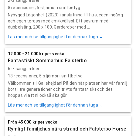
2-3 sängplatser
8
recensioner,
5
stjärnor i snittbetyg
Nybyggd Lägenhet (2023) i anslutning till hus, egen ingång
och egen terass med em/kvällsol. Ett sovrum med
dubbelsäng, 200 x 180. Garderober med ...
Läs mer och se tillgänglighet för denna stuga →
12 000 - 21 000 kr per vecka
Fantastiskt Sommarhus Falsterbo
6-7 sängplatser
13
recensioner,
5
stjärnor i snittbetyg
Välkommen till Gallehejdan! På den här platsen har vår familj
bott i tre generationer och trivts fantastiskt och det
hoppas vi att ni också ska gör...
Läs mer och se tillgänglighet för denna stuga →
Från 45 000 kr per vecka
Rymligt familjehus nära strand och Falsterbo Horse