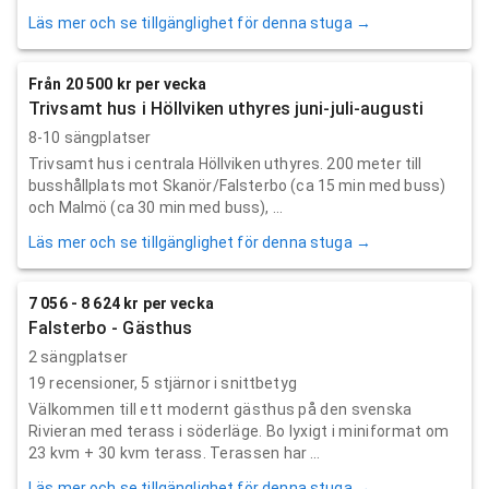
Läs mer och se tillgänglighet för denna stuga →
Från 20 500 kr per vecka
Trivsamt hus i Höllviken uthyres juni-juli-augusti
8-10 sängplatser
Trivsamt hus i centrala Höllviken uthyres. 200 meter till
busshållplats mot Skanör/Falsterbo (ca 15 min med buss)
och Malmö (ca 30 min med buss), ...
Läs mer och se tillgänglighet för denna stuga →
7 056 - 8 624 kr per vecka
Falsterbo - Gästhus
2 sängplatser
19
recensioner,
5
stjärnor i snittbetyg
Välkommen till ett modernt gästhus på den svenska
Rivieran med terass i söderläge. Bo lyxigt i miniformat om
23 kvm + 30 kvm terass. Terassen har ...
Läs mer och se tillgänglighet för denna stuga →