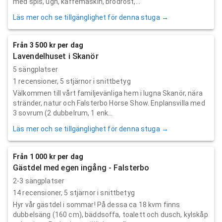
med spis, ugn, kaffemaskin, brödrost,...
Läs mer och se tillgänglighet för denna stuga →
Från 3 500 kr per dag
Lavendelhuset i Skanör
5 sängplatser
1
recensioner,
5
stjärnor i snittbetyg
Välkommen till vårt familjevänliga hem i lugna Skanör, nära
stränder, natur och Falsterbo Horse Show. Enplansvilla med
3 sovrum (2 dubbelrum, 1 enk...
Läs mer och se tillgänglighet för denna stuga →
Från 1 000 kr per dag
Gästdel med egen ingång - Falsterbo
2-3 sängplatser
14
recensioner,
5
stjärnor i snittbetyg
Hyr vår gästdel i sommar! På dessa ca 18 kvm finns
dubbelsäng (160 cm), bäddsoffa, toalett och dusch, kylskåp