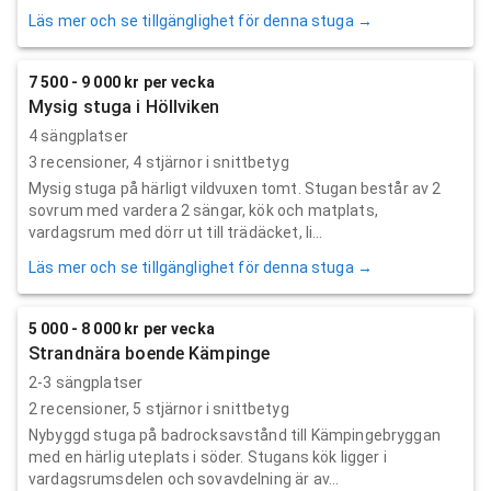
Läs mer och se tillgänglighet för denna stuga →
7 500 - 9 000 kr per vecka
Mysig stuga i Höllviken
4 sängplatser
3
recensioner,
4
stjärnor i snittbetyg
Mysig stuga på härligt vildvuxen tomt. Stugan består av 2
sovrum med vardera 2 sängar, kök och matplats,
vardagsrum med dörr ut till trädäcket, li...
Läs mer och se tillgänglighet för denna stuga →
5 000 - 8 000 kr per vecka
Strandnära boende Kämpinge
2-3 sängplatser
2
recensioner,
5
stjärnor i snittbetyg
Nybyggd stuga på badrocksavstånd till Kämpingebryggan
med en härlig uteplats i söder. Stugans kök ligger i
vardagsrumsdelen och sovavdelning är av...