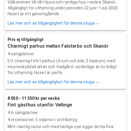
Välkommen till vårt ljusa och rymliga hus i vackra Skanör,
tillgängligt för uthyrning under perioden 22 juni–1 juli 2026.
Huset är ett genomgående ...
Läs mer och se tillgänglighet för denna stuga →
Pris ej tillgängligt
Charmigt parhus mellan Falsterbo och Skanör
4 sängplatser
Ett charmigt litet parhus (4 rum och kök, 2 badrum) med
insynsskyddad altan och trädgård i söderläge är nu ledigt
för uthyrning. Huset är perfe...
Läs mer och se tillgänglighet för denna stuga →
8 050 - 11 550 kr per vecka
Fint gästhus utanför Vellinge
4-6 sängplatser
4
recensioner,
5
stjärnor i snittbetyg
Mitt i lantlig natur och med härliga vyer ligger detta fina