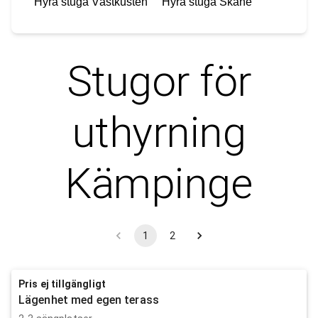
Hyra stuga
Västkusten
Hyra stuga
Skåne
Stugor för
uthyrning
Kämpinge
1
2
Pris ej tillgängligt
Lägenhet med egen terass