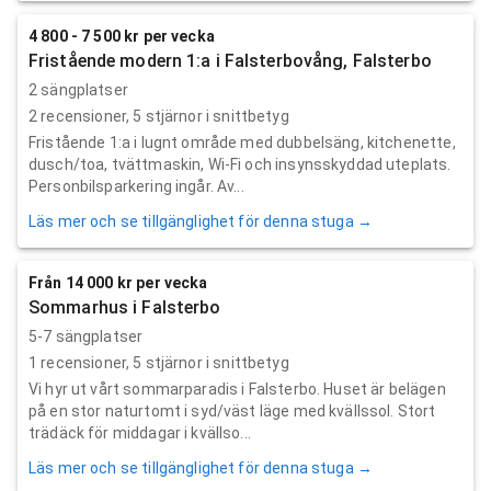
4 800 - 7 500 kr per vecka
Fristående modern 1:a i Falsterbovång, Falsterbo
2 sängplatser
2
recensioner,
5
stjärnor i snittbetyg
Fristående 1:a i lugnt område med dubbelsäng, kitchenette,
dusch/toa, tvättmaskin, Wi-Fi och insynsskyddad uteplats.
Personbilsparkering ingår. Av...
Läs mer och se tillgänglighet för denna stuga →
Från 14 000 kr per vecka
Sommarhus i Falsterbo
5-7 sängplatser
1
recensioner,
5
stjärnor i snittbetyg
Vi hyr ut vårt sommarparadis i Falsterbo. Huset är belägen
på en stor naturtomt i syd/väst läge med kvällssol. Stort
trädäck för middagar i kvällso...
Läs mer och se tillgänglighet för denna stuga →