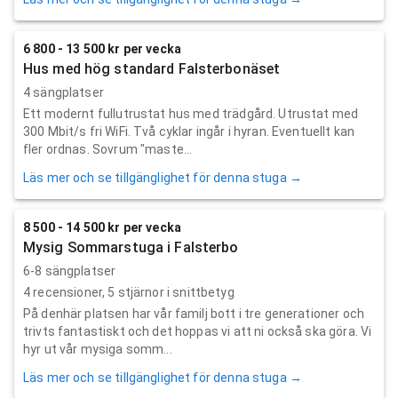
6 800 - 13 500 kr per vecka
Hus med hög standard Falsterbonäset
4 sängplatser
Ett modernt fullutrustat hus med trädgård. Utrustat med
300 Mbit/s fri WiFi. Två cyklar ingår i hyran. Eventuellt kan
fler ordnas. Sovrum "maste...
Läs mer och se tillgänglighet för denna stuga →
8 500 - 14 500 kr per vecka
Mysig Sommarstuga i Falsterbo
6-8 sängplatser
4
recensioner,
5
stjärnor i snittbetyg
På denhär platsen har vår familj bott i tre generationer och
trivts fantastiskt och det hoppas vi att ni också ska göra. Vi
hyr ut vår mysiga somm...
Läs mer och se tillgänglighet för denna stuga →