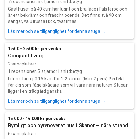
7
recensioner,
5
stjärnor i snittbetyg
Gästhuset på 40 kvm har lugnt och bra läge i Falsterbo och
är ett bekvämt och fräscht boende. Det finns två 90 cm
sängar, välutrustat kök, tvättmas...
Läs mer och se tillgänglighet för denna stuga →
1 500 - 2 500 kr per vecka
Compact living
2 sängplatser
1
recensioner,
5
stjärnor i snittbetyg
Liten stuga på 15 kvm för 1-2 vuxna. (Max 2 pers) Perfekt
för dig som fågelskådare som vill vara nära naturen Stugan
ligger i en trädgård ganska ...
Läs mer och se tillgänglighet för denna stuga →
15 000 - 16 000 kr per vecka
Rymligt och nyrenoverat hus i Skanör – nära strand
6 sängplatser