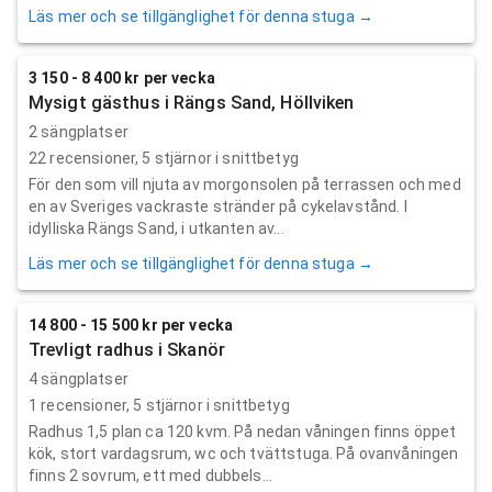
Läs mer och se tillgänglighet för denna stuga →
3 150 - 8 400 kr per vecka
Mysigt gästhus i Rängs Sand, Höllviken
2 sängplatser
22
recensioner,
5
stjärnor i snittbetyg
För den som vill njuta av morgonsolen på terrassen och med
en av Sveriges vackraste stränder på cykelavstånd. I
idylliska Rängs Sand, i utkanten av...
Läs mer och se tillgänglighet för denna stuga →
14 800 - 15 500 kr per vecka
Trevligt radhus i Skanör
4 sängplatser
1
recensioner,
5
stjärnor i snittbetyg
Radhus 1,5 plan ca 120 kvm. På nedan våningen finns öppet
kök, stort vardagsrum, wc och tvättstuga. På ovanvåningen
finns 2 sovrum, ett med dubbels...