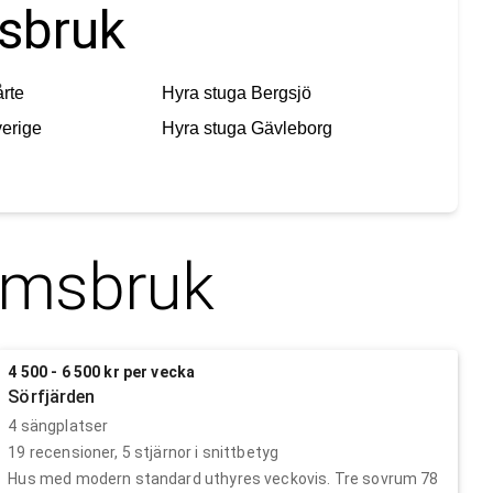
msbruk
rte
Hyra stuga
Bergsjö
erige
Hyra stuga
Gävleborg
ömsbruk
4 500 - 6 500 kr per vecka
Sörfjärden
4 sängplatser
19
recensioner,
5
stjärnor i snittbetyg
Hus med modern standard uthyres veckovis. Tre sovrum 78