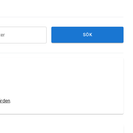
ter
SÖK
ärden
.