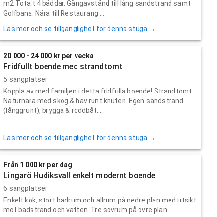
m2 Totalt 4 bäddar. Gångavstånd till lång sandstrand samt
Golfbana. Nära till Restaurang ...
Läs mer och se tillgänglighet för denna stuga →
20 000 - 24 000 kr per vecka
Fridfullt boende med strandtomt
5 sängplatser
Koppla av med familjen i detta fridfulla boende! Strandtomt.
Naturnära med skog & hav runt knuten. Egen sandstrand
(långgrunt), brygga & roddbåt....
Läs mer och se tillgänglighet för denna stuga →
Från 1 000 kr per dag
Lingarö Hudiksvall enkelt modernt boende
6 sängplatser
Enkelt kök, stort badrum och allrum på nedre plan med utsikt
mot badstrand och vatten. Tre sovrum på övre plan