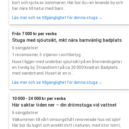
bort och njuta av sommaren. Här bor du i en levande by och
har nära till natur med barn...
Läs mer och se tillgänglighet för denna stuga →
Från 7 000 kr per vecka
Stuga med sjöutsikt, mkt nära barnvänlig badplats
6 sängplatser
1
recensioner,
5
stjärnor i snittbetyg
Huset ligger med underbar sjöutsikt på en återvändsgata i
en trevlig by. Strandtomt på ca 20 000 kvadrat. Badplats
med sandstrand. Huset är en vi...
Läs mer och se tillgänglighet för denna stuga →
10 000 - 24 000 kr per vecka
Här saktar tiden ner – din drömstuga vid vattnet
6 sängplatser
Välkommen till vårt omsorgsfullt renoverade hus vid sjön!
Här bor du lugnt och avskilt mitt i naturen, med stor tomt,