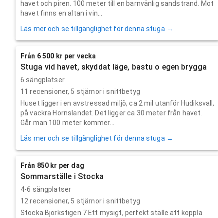
havet och piren. 100 meter till en barnvänlig sandstrand. Mot
havet finns en altan i vin...
Läs mer och se tillgänglighet för denna stuga →
Från 6 500 kr per vecka
Stuga vid havet, skyddat läge, bastu o egen brygga
6 sängplatser
11
recensioner,
5
stjärnor i snittbetyg
Huset ligger i en avstressad miljö, ca 2 mil utanför Hudiksvall,
på vackra Hornslandet. Det ligger ca 30 meter från havet.
Går man 100 meter kommer...
Läs mer och se tillgänglighet för denna stuga →
Från 850 kr per dag
Sommarställe i Stocka
4-6 sängplatser
12
recensioner,
5
stjärnor i snittbetyg
Stocka Björkstigen 7 Ett mysigt, perfekt ställe att koppla