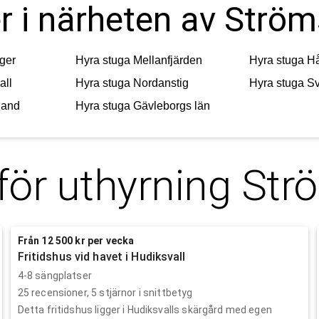
er i närheten av Strö
ger
Hyra stuga
Mellanfjärden
Hyra stuga
Hå
all
Hyra stuga
Nordanstig
Hyra stuga
Sv
land
Hyra stuga
Gävleborgs län
för uthyrning
Str
Från 12 500 kr per vecka
Fritidshus vid havet i Hudiksvall
4-8 sängplatser
25
recensioner,
5
stjärnor i snittbetyg
Detta fritidshus ligger i Hudiksvalls skärgård med egen