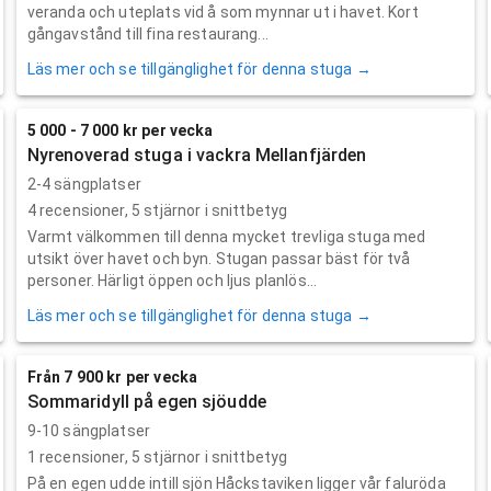
veranda och uteplats vid å som mynnar ut i havet. Kort
gångavstånd till fina restaurang...
Läs mer och se tillgänglighet för denna stuga →
5 000 - 7 000 kr per vecka
Nyrenoverad stuga i vackra Mellanfjärden
2-4 sängplatser
4
recensioner,
5
stjärnor i snittbetyg
Varmt välkommen till denna mycket trevliga stuga med
utsikt över havet och byn. Stugan passar bäst för två
personer. Härligt öppen och ljus planlös...
Läs mer och se tillgänglighet för denna stuga →
Från 7 900 kr per vecka
Sommaridyll på egen sjöudde
9-10 sängplatser
1
recensioner,
5
stjärnor i snittbetyg
På en egen udde intill sjön Håckstaviken ligger vår faluröda