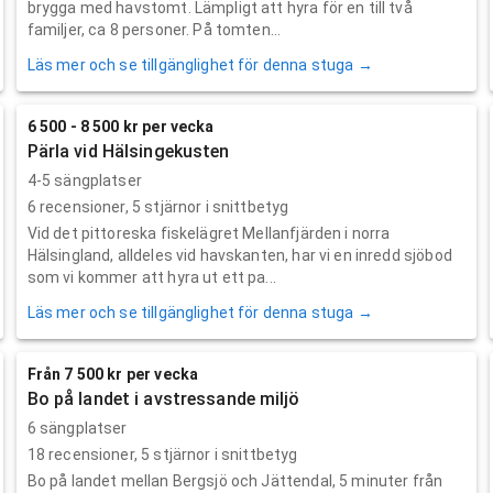
brygga med havstomt. Lämpligt att hyra för en till två
familjer, ca 8 personer. På tomten...
Läs mer och se tillgänglighet för denna stuga →
6 500 - 8 500 kr per vecka
Pärla vid Hälsingekusten
4-5 sängplatser
6
recensioner,
5
stjärnor i snittbetyg
Vid det pittoreska fiskelägret Mellanfjärden i norra
Hälsingland, alldeles vid havskanten, har vi en inredd sjöbod
som vi kommer att hyra ut ett pa...
Läs mer och se tillgänglighet för denna stuga →
Från 7 500 kr per vecka
Bo på landet i avstressande miljö
6 sängplatser
18
recensioner,
5
stjärnor i snittbetyg
Bo på landet mellan Bergsjö och Jättendal, 5 minuter från