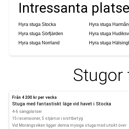
Intressanta plats
Hyra stuga
Stocka
Hyra stuga
Harmån
Hyra stuga
Sörfjärden
Hyra stuga
Hudiksv
Hyra stuga
Norrland
Hyra stuga
Hälsing
Stugor 
Från 4 200 kr per vecka
Stuga med fantastiskt läge vid havet i Stocka
4-6 sängplatser
15
recensioner,
5
stjärnor i snittbetyg
Vid Morängsviken ligger denna mysiga stuga med utsikt över