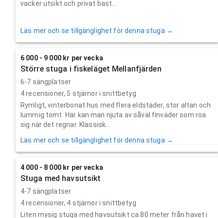
vacker utsikt och privat bast...
Läs mer och se tillgänglighet för denna stuga →
6 000 - 9 000 kr per vecka
Större stuga i fiskeläget Mellanfjärden
6-7 sängplatser
4
recensioner,
5
stjärnor i snittbetyg
Rymligt, vinterbonat hus med flera eldstäder, stor altan och
lummig tomt. Här kan man njuta av såväl finväder som roa
sig när det regnar. Klassisk...
Läs mer och se tillgänglighet för denna stuga →
4 000 - 8 000 kr per vecka
Stuga med havsutsikt
4-7 sängplatser
4
recensioner,
4
stjärnor i snittbetyg
Liten mysig stuga med havsutsikt ca 80 meter från havet i