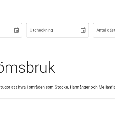
Utcheckning
Antal gäs
römsbruk
 stugor att hyra i områden som
Stocka
,
Harmånger
och
Mellanfj