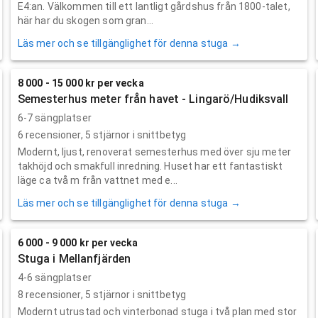
E4:an. Välkommen till ett lantligt gårdshus från 1800-talet,
här har du skogen som gran...
Läs mer och se tillgänglighet för denna stuga →
8 000 - 15 000 kr per vecka
Semesterhus meter från havet - Lingarö/Hudiksvall
6-7 sängplatser
6
recensioner,
5
stjärnor i snittbetyg
Modernt, ljust, renoverat semesterhus med över sju meter
takhöjd och smakfull inredning. Huset har ett fantastiskt
läge ca två m från vattnet med e...
Läs mer och se tillgänglighet för denna stuga →
6 000 - 9 000 kr per vecka
Stuga i Mellanfjärden
4-6 sängplatser
8
recensioner,
5
stjärnor i snittbetyg
Modernt utrustad och vinterbonad stuga i två plan med stor