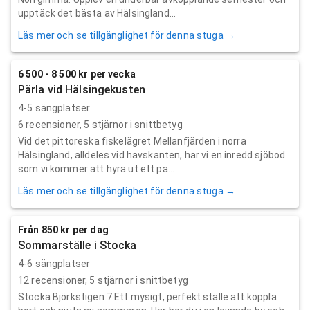
upptäck det bästa av Hälsingland...
Läs mer och se tillgänglighet för denna stuga →
6 500 - 8 500 kr per vecka
Pärla vid Hälsingekusten
4-5 sängplatser
6
recensioner,
5
stjärnor i snittbetyg
Vid det pittoreska fiskelägret Mellanfjärden i norra
Hälsingland, alldeles vid havskanten, har vi en inredd sjöbod
som vi kommer att hyra ut ett pa...
Läs mer och se tillgänglighet för denna stuga →
Från 850 kr per dag
Sommarställe i Stocka
4-6 sängplatser
12
recensioner,
5
stjärnor i snittbetyg
Stocka Björkstigen 7 Ett mysigt, perfekt ställe att koppla