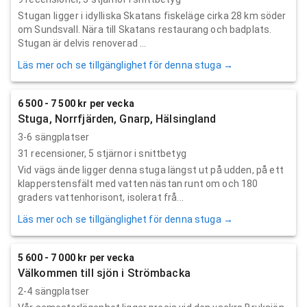
Stugan ligger i idylliska Skatans fiskeläge cirka 28 km söder
om Sundsvall. Nära till Skatans restaurang och badplats.
Stugan är delvis renoverad ...
Läs mer och se tillgänglighet för denna stuga →
6 500 - 7 500 kr per vecka
Stuga, Norrfjärden, Gnarp, Hälsingland
3-6 sängplatser
31
recensioner,
5
stjärnor i snittbetyg
Vid vägs ände ligger denna stuga längst ut på udden, på ett
klapperstensfält med vatten nästan runt om och 180
graders vattenhorisont, isolerat frå...
Läs mer och se tillgänglighet för denna stuga →
5 600 - 7 000 kr per vecka
Välkommen till sjön i Strömbacka
2-4 sängplatser