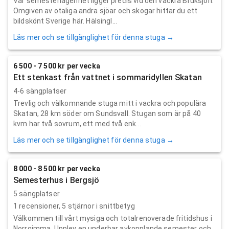
Vår semesterlägenhet ligger precis vid den vackra Bruksjön.
Omgiven av otaliga andra sjöar och skogar hittar du ett
bildskönt Sverige här. Hälsingl...
Läs mer och se tillgänglighet för denna stuga →
6 500 - 7 500 kr per vecka
Ett stenkast från vattnet i sommaridyllen Skatan
4-6 sängplatser
Trevlig och välkomnande stuga mitt i vackra och populära
Skatan, 28 km söder om Sundsvall. Stugan som är på 40
kvm har två sovrum, ett med två enk...
Läs mer och se tillgänglighet för denna stuga →
8 000 - 8 500 kr per vecka
Semesterhus i Bergsjö
5 sängplatser
1
recensioner,
5
stjärnor i snittbetyg
Välkommen till vårt mysiga och totalrenoverade fritidshus i
Norrgimma. Upplev en underbar avkopplande semester och