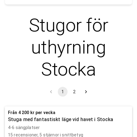
Stugor för
uthyrning
Stocka
1
2
Från 4 200 kr per vecka
Stuga med fantastiskt läge vid havet i Stocka
4-6 sängplatser
15
recensioner,
5
stjärnor i snittbetyg