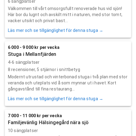
6 sängplatser
Välkommen till vårt omsorgsfullt renoverade hus vid sjön!
Här bor du lugnt och avskilt mitt i naturen, med stor tomt,
vacker utsikt och privat bast...
Läs mer och se tillgänglighet för denna stuga →
6 000 - 9 000 kr per vecka
Stuga i Mellanfjärden
4-6 sängplatser
8
recensioner,
5
stjärnor i snittbetyg
Modernt utrustad och vinterbonad stuga i två plan med stor
veranda och uteplats vid å som mynnar ut i havet. Kort
gångavstånd till fina restaurang...
Läs mer och se tillgänglighet för denna stuga →
7 000 - 11 000 kr per vecka
Familjevänlig Hälsingegård nära sjö
10 sängplatser