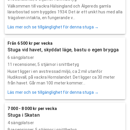
Välkommen till vackra Hälsingland och Älgereds gamla
lärarbostad som byggdes 1934. Det är ett unikt hus med alla
trägolven intakta, en fungerande v...
Läs mer och se tillgänglighet för denna stuga →
Från 6 500 kr per vecka
Stuga vid havet, skyddat läge, bastu o egen brygga
6 sängplatser
11
recensioner,
5
stjärnor i snittbetyg
Huset ligger i en avstressad miljö, ca 2 mil utanför
Hudiksvall, på vackra Hornslandet. Det ligger ca 30 meter
från havet. Går man 100 meter kommer...
Läs mer och se tillgänglighet för denna stuga →
7 000 - 8 000 kr per vecka
Stuga i Skatan
4 sängplatser
9
recensioner,
5
stjärnor i snittbetyg