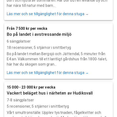
bort och njuta av sommaren. Här bor du i en levande by och
har nära till natur med barn...
Läs mer och se tillgänglighet för denna stuga →
Från 7 500 kr per vecka
Bo på landet i avstressande miljö
6 sängplatser
18
recensioner,
5
stjärnor i snittbetyg
Bo på landet mellan Bergsjö och Jättendal, 5 minuter från
E4:an. Välkommen till ett lantligt gårdshus från 1800-talet,
här har du skogen som gran...
Läs mer och se tillgänglighet för denna stuga →
15 000 - 23 000 kr per vecka
Vackert beläget hus i närheten av Hudiksvall
7-8 sängplatser
5
recensioner,
5
stjärnor i snittbetyg
Vårt smultronställe. Upplev tystnaden, fågelkvitter och