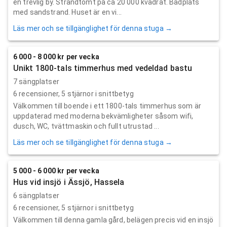
en trevlig by. Strandtomt på ca 20 000 kvadrat. Badplats
med sandstrand. Huset är en vi...
Läs mer och se tillgänglighet för denna stuga →
6 000 - 8 000 kr per vecka
Unikt 1800-tals timmerhus med vedeldad bastu
7 sängplatser
6
recensioner,
5
stjärnor i snittbetyg
Välkommen till boende i ett 1800-tals timmerhus som är
uppdaterad med moderna bekvämligheter såsom wifi,
dusch, WC, tvättmaskin och fullt utrustad ...
Läs mer och se tillgänglighet för denna stuga →
5 000 - 6 000 kr per vecka
Hus vid insjö i Ässjö, Hassela
6 sängplatser
6
recensioner,
5
stjärnor i snittbetyg
Välkommen till denna gamla gård, belägen precis vid en insjö