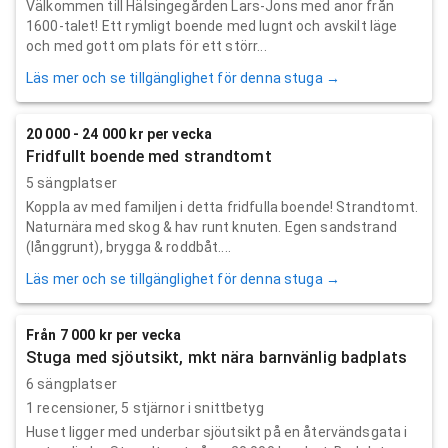
Välkommen till Hälsingegården Lars-Jons med anor från
1600-talet! Ett rymligt boende med lugnt och avskilt läge
och med gott om plats för ett störr...
Läs mer och se tillgänglighet för denna stuga →
20 000 - 24 000 kr per vecka
Fridfullt boende med strandtomt
5 sängplatser
Koppla av med familjen i detta fridfulla boende! Strandtomt.
Naturnära med skog & hav runt knuten. Egen sandstrand
(långgrunt), brygga & roddbåt....
Läs mer och se tillgänglighet för denna stuga →
Från 7 000 kr per vecka
Stuga med sjöutsikt, mkt nära barnvänlig badplats
6 sängplatser
1
recensioner,
5
stjärnor i snittbetyg
Huset ligger med underbar sjöutsikt på en återvändsgata i