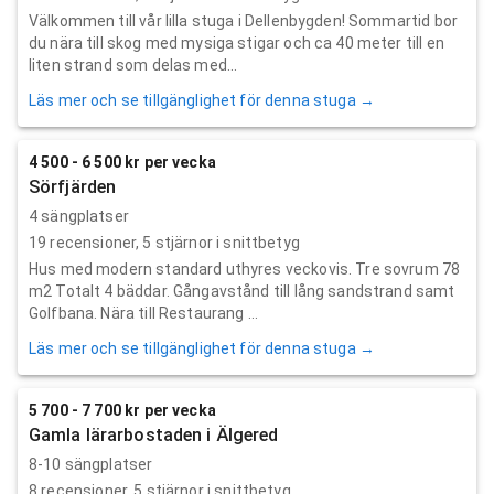
Välkommen till vår lilla stuga i Dellenbygden! Sommartid bor
du nära till skog med mysiga stigar och ca 40 meter till en
liten strand som delas med...
Läs mer och se tillgänglighet för denna stuga →
4 500 - 6 500 kr per vecka
Sörfjärden
4 sängplatser
19
recensioner,
5
stjärnor i snittbetyg
Hus med modern standard uthyres veckovis. Tre sovrum 78
m2 Totalt 4 bäddar. Gångavstånd till lång sandstrand samt
Golfbana. Nära till Restaurang ...
Läs mer och se tillgänglighet för denna stuga →
5 700 - 7 700 kr per vecka
Gamla lärarbostaden i Älgered
8-10 sängplatser
8
recensioner,
5
stjärnor i snittbetyg