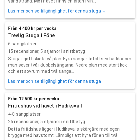
sandstrand. Mot havet finns en altan i vin...
Läs mer och se tillgänglighet för denna stuga →
Från 4 400 kr per vecka
Trevlig Stuga i Föne
6 sängplatser
15
recensioner,
5
stjärnor i snittbetyg
Stuga i gott skick två plan. Fyra sängar totalt sex bäddar om
man sover två i dubbelsängarna. Nedre plan med stort kök
och ett sovrum med två sänga...
Läs mer och se tillgänglighet för denna stuga →
Från 12 500 kr per vecka
Fritidshus vid havet i Hudiksvall
4-8 sängplatser
25
recensioner,
5
stjärnor i snittbetyg
Detta fritidshus ligger i Hudiksvalls skärgård med egen
brygga med havstomt. Lämpligt att hyra för en till två