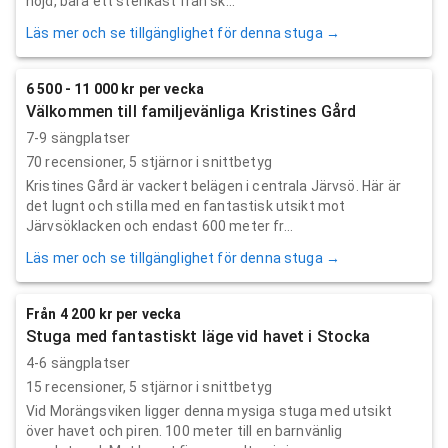
höjd, bara ett stenkast från sk...
Läs mer och se tillgänglighet för denna stuga →
6 500 - 11 000 kr per vecka
Välkommen till familjevänliga Kristines Gård
7-9 sängplatser
70
recensioner,
5
stjärnor i snittbetyg
Kristines Gård är vackert belägen i centrala Järvsö. Här är
det lugnt och stilla med en fantastisk utsikt mot
Järvsöklacken och endast 600 meter fr...
Läs mer och se tillgänglighet för denna stuga →
Från 4 200 kr per vecka
Stuga med fantastiskt läge vid havet i Stocka
4-6 sängplatser
15
recensioner,
5
stjärnor i snittbetyg
Vid Morängsviken ligger denna mysiga stuga med utsikt
över havet och piren. 100 meter till en barnvänlig