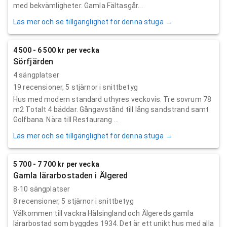
med bekvämligheter. Gamla Fältasgår...
Läs mer och se tillgänglighet för denna stuga →
4 500 - 6 500 kr per vecka
Sörfjärden
4 sängplatser
19
recensioner,
5
stjärnor i snittbetyg
Hus med modern standard uthyres veckovis. Tre sovrum 78
m2 Totalt 4 bäddar. Gångavstånd till lång sandstrand samt
Golfbana. Nära till Restaurang ...
Läs mer och se tillgänglighet för denna stuga →
5 700 - 7 700 kr per vecka
Gamla lärarbostaden i Älgered
8-10 sängplatser
8
recensioner,
5
stjärnor i snittbetyg
Välkommen till vackra Hälsingland och Älgereds gamla
lärarbostad som byggdes 1934. Det är ett unikt hus med alla