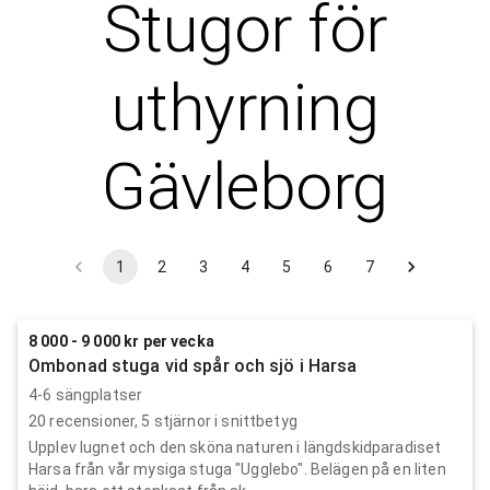
Stugor för
uthyrning
Gävleborg
1
2
3
4
5
6
7
8 000 - 9 000 kr per vecka
Ombonad stuga vid spår och sjö i Harsa
4-6 sängplatser
20
recensioner,
5
stjärnor i snittbetyg
Upplev lugnet och den sköna naturen i längdskidparadiset
Harsa från vår mysiga stuga "Ugglebo". Belägen på en liten