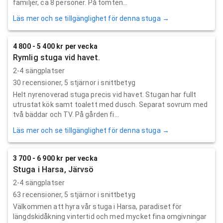
familjer, ca 8 personer. På tomten...
Läs mer och se tillgänglighet för denna stuga →
4 800 - 5 400 kr per vecka
Rymlig stuga vid havet.
2-4 sängplatser
30
recensioner,
5
stjärnor i snittbetyg
Helt nyrenoverad stuga precis vid havet. Stugan har fullt
utrustat kök samt toalett med dusch. Separat sovrum med
två bäddar och TV. På gården fi...
Läs mer och se tillgänglighet för denna stuga →
3 700 - 6 900 kr per vecka
Stuga i Harsa, Järvsö
2-4 sängplatser
63
recensioner,
5
stjärnor i snittbetyg
Välkommen att hyra vår stuga i Harsa, paradiset för
längdskidåkning vintertid och med mycket fina omgivningar