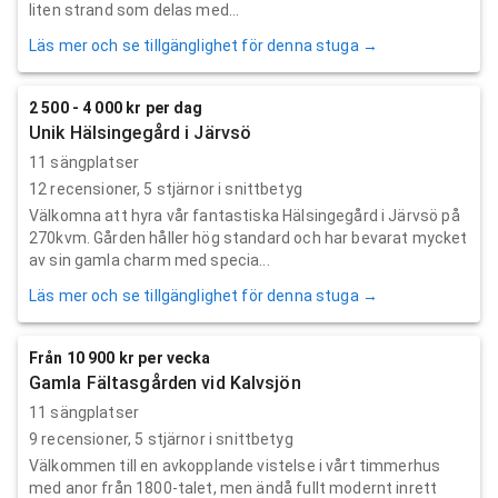
liten strand som delas med...
Läs mer och se tillgänglighet för denna stuga →
2 500 - 4 000 kr per dag
Unik Hälsingegård i Järvsö
11 sängplatser
12
recensioner,
5
stjärnor i snittbetyg
Välkomna att hyra vår fantastiska Hälsingegård i Järvsö på
270kvm. Gården håller hög standard och har bevarat mycket
av sin gamla charm med specia...
Läs mer och se tillgänglighet för denna stuga →
Från 10 900 kr per vecka
Gamla Fältasgården vid Kalvsjön
11 sängplatser
9
recensioner,
5
stjärnor i snittbetyg
Välkommen till en avkopplande vistelse i vårt timmerhus
med anor från 1800-talet, men ändå fullt modernt inrett