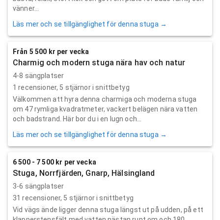
vänner...
Läs mer och se tillgänglighet för denna stuga →
Från 5 500 kr per vecka
Charmig och modern stuga nära hav och natur
4-8 sängplatser
1
recensioner,
5
stjärnor i snittbetyg
Välkommen att hyra denna charmiga och moderna stuga
om 47 rymliga kvadratmeter, vackert belägen nära vatten
och badstrand. Här bor du i en lugn och...
Läs mer och se tillgänglighet för denna stuga →
6 500 - 7 500 kr per vecka
Stuga, Norrfjärden, Gnarp, Hälsingland
3-6 sängplatser
31
recensioner,
5
stjärnor i snittbetyg
Vid vägs ände ligger denna stuga längst ut på udden, på ett
klapperstensfält med vatten nästan runt om och 180