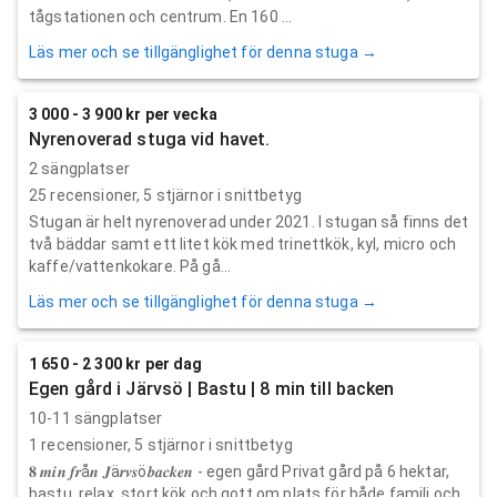
tågstationen och centrum. En 160 ...
Läs mer och se tillgänglighet för denna stuga →
3 000 - 3 900 kr per vecka
Nyrenoverad stuga vid havet.
2 sängplatser
25
recensioner,
5
stjärnor i snittbetyg
Stugan är helt nyrenoverad under 2021. I stugan så finns det
två bäddar samt ett litet kök med trinettkök, kyl, micro och
kaffe/vattenkokare. På gå...
Läs mer och se tillgänglighet för denna stuga →
1 650 - 2 300 kr per dag
Egen gård i Järvsö | Bastu | 8 min till backen
10-11 sängplatser
1
recensioner,
5
stjärnor i snittbetyg
𝟖 𝒎𝒊𝒏 𝒇𝒓å𝒏 𝑱ä𝒓𝒗𝒔ö𝒃𝒂𝒄𝒌𝒆𝒏 - egen gård Privat gård på 6 hektar,
bastu, relax, stort kök och gott om plats för både familj och