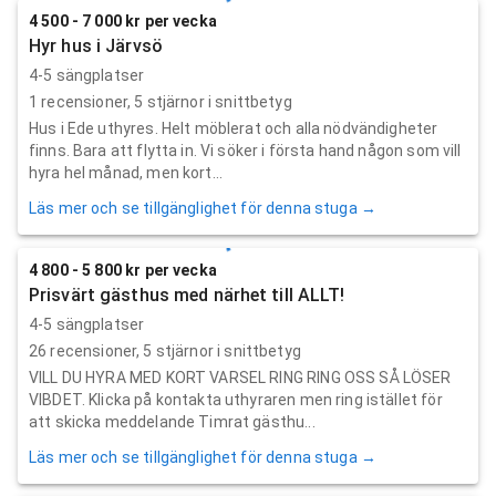
4 500 - 7 000 kr per vecka
Hyr hus i Järvsö
4-5 sängplatser
1
recensioner,
5
stjärnor i snittbetyg
Hus i Ede uthyres. Helt möblerat och alla nödvändigheter
finns. Bara att flytta in. Vi söker i första hand någon som vill
hyra hel månad, men kort...
Läs mer och se tillgänglighet för denna stuga →
4 800 - 5 800 kr per vecka
Prisvärt gästhus med närhet till ALLT!
4-5 sängplatser
26
recensioner,
5
stjärnor i snittbetyg
VILL DU HYRA MED KORT VARSEL RING RING OSS SÅ LÖSER
VIBDET. Klicka på kontakta uthyraren men ring istället för
att skicka meddelande Timrat gästhu...
Läs mer och se tillgänglighet för denna stuga →