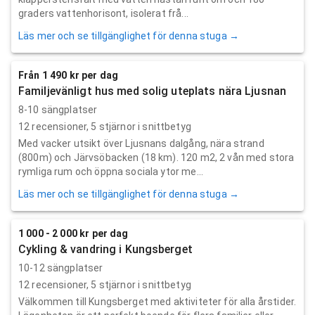
graders vattenhorisont, isolerat frå...
Läs mer och se tillgänglighet för denna stuga →
Från 1 490 kr per dag
Familjevänligt hus med solig uteplats nära Ljusnan
8-10 sängplatser
12
recensioner,
5
stjärnor i snittbetyg
Med vacker utsikt över Ljusnans dalgång, nära strand
(800m) och Järvsöbacken (18 km). 120 m2, 2 vån med stora
rymliga rum och öppna sociala ytor me...
Läs mer och se tillgänglighet för denna stuga →
1 000 - 2 000 kr per dag
Cykling & vandring i Kungsberget
10-12 sängplatser
12
recensioner,
5
stjärnor i snittbetyg
Välkommen till Kungsberget med aktiviteter för alla årstider.