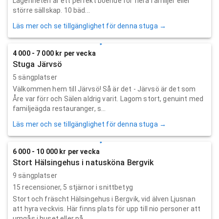
Lägenheten är ett perfekt boende för flera familjer eller
större sällskap. 10 bäd...
Läs mer och se tillgänglighet för denna stuga →
4 000 - 7 000 kr per vecka
Stuga Järvsö
5 sängplatser
Välkommen hem till Järvsö! Så är det - Järvsö är det som
Åre var förr och Sälen aldrig varit. Lagom stort, genuint med
familjeägda restauranger, s...
Läs mer och se tillgänglighet för denna stuga →
6 000 - 10 000 kr per vecka
Stort Hälsingehus i natusköna Bergvik
9 sängplatser
15
recensioner,
5
stjärnor i snittbetyg
Stort och fräscht Hälsingehus i Bergvik, vid älven Ljusnan
att hyra veckvis. Här finns plats för upp till nio personer att
umgås i huset eller på...