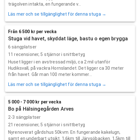
trägolven intakta, en fungerande v...
Läs mer och se tillgänglighet för denna stuga →
Från 6 500 kr per vecka
Stuga vid havet, skyddat läge, bastu o egen brygga
6 sängplatser
11
recensioner,
5
stjärnor i snittbetyg
Huset ligger i en avstressad miljö, ca 2 mil utanför
Hudiksvall, på vackra Hornslandet. Det ligger ca 30 meter
från havet. Går man 100 meter kommer...
Läs mer och se tillgänglighet för denna stuga →
5 000 - 7 000 kr per vecka
Bo på Hälsingegården Arves
2-3 sängplatser
21
recensioner,
5
stjärnor i snittbetyg
Nyrenoverat gårdshus 50kvm. En fungerande kakelugn,
samt en underbart utsikt. 1,6km till Järvsöbacken. 1,5km till