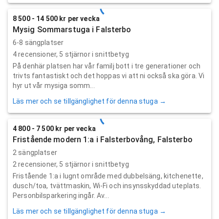
8 500 - 14 500 kr per vecka
Mysig Sommarstuga i Falsterbo
6-8 sängplatser
4
recensioner,
5
stjärnor i snittbetyg
På denhär platsen har vår familj bott i tre generationer och
trivts fantastiskt och det hoppas vi att ni också ska göra. Vi
hyr ut vår mysiga somm...
Läs mer och se tillgänglighet för denna stuga →
4 800 - 7 500 kr per vecka
Fristående modern 1:a i Falsterbovång, Falsterbo
2 sängplatser
2
recensioner,
5
stjärnor i snittbetyg
Fristående 1:a i lugnt område med dubbelsäng, kitchenette,
dusch/toa, tvättmaskin, Wi-Fi och insynsskyddad uteplats.
Personbilsparkering ingår. Av...
Läs mer och se tillgänglighet för denna stuga →