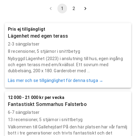
1
2
Pris ej tillgängligt
Lägenhet med egen terass
2-3 sängplatser
8
recensioner,
5
stjärnor i snittbetyg
Nybyggd Lägenhet (2023) i anslutning till hus, egen ingång
och egen terass med em/kvällsol. Ett sovrum med
dubbelsäng, 200 x 180. Garderober med ...
Läs mer och se tillgänglighet för denna stuga →
12 000 - 21 000 kr per vecka
Fantastiskt Sommarhus Falsterbo
6-7 sängplatser
13
recensioner,
5
stjärnor i snittbetyg
Välkommen till Gallehejdan! På den här platsen har vår familj
bott i tre generationer och trivts fantastiskt och det