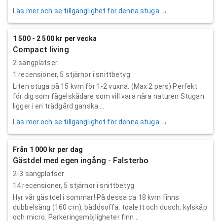
Läs mer och se tillgänglighet för denna stuga →
1 500 - 2 500 kr per vecka
Compact living
2 sängplatser
1
recensioner,
5
stjärnor i snittbetyg
Liten stuga på 15 kvm för 1-2 vuxna. (Max 2 pers) Perfekt
för dig som fågelskådare som vill vara nära naturen Stugan
ligger i en trädgård ganska ...
Läs mer och se tillgänglighet för denna stuga →
Från 1 000 kr per dag
Gästdel med egen ingång - Falsterbo
2-3 sängplatser
14
recensioner,
5
stjärnor i snittbetyg
Hyr vår gästdel i sommar! På dessa ca 18 kvm finns
dubbelsäng (160 cm), bäddsoffa, toalett och dusch, kylskåp
och micro. Parkeringsmöjligheter finn...