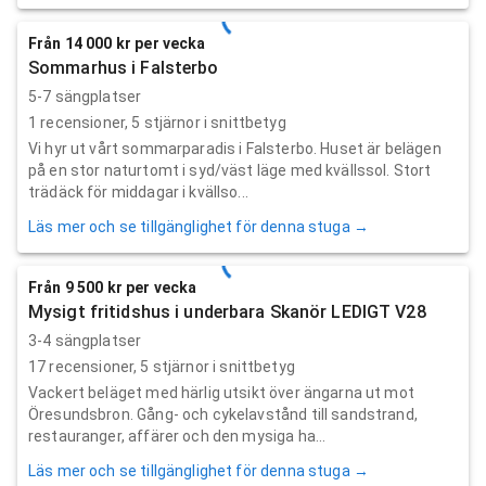
Från 14 000 kr per vecka
Sommarhus i Falsterbo
5-7 sängplatser
1
recensioner,
5
stjärnor i snittbetyg
Vi hyr ut vårt sommarparadis i Falsterbo. Huset är belägen
på en stor naturtomt i syd/väst läge med kvällssol. Stort
trädäck för middagar i kvällso...
Läs mer och se tillgänglighet för denna stuga →
Från 9 500 kr per vecka
Mysigt fritidshus i underbara Skanör LEDIGT V28
3-4 sängplatser
17
recensioner,
5
stjärnor i snittbetyg
Vackert beläget med härlig utsikt över ängarna ut mot
Öresundsbron. Gång- och cykelavstånd till sandstrand,
restauranger, affärer och den mysiga ha...
Läs mer och se tillgänglighet för denna stuga →