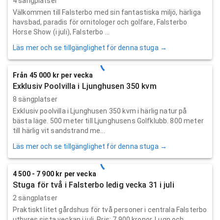
4 sängplatser
Välkommen till Falsterbo med sin fantastiska miljö, härliga
havsbad, paradis för ornitologer och golfare, Falsterbo
Horse Show (i juli), Falsterbo ...
Läs mer och se tillgänglighet för denna stuga →
Från 45 000 kr per vecka
Exklusiv Poolvilla i Ljunghusen 350 kvm
8 sängplatser
Exklusiv poolvilla i Ljunghusen 350 kvm i härlig natur på
bästa läge. 500 meter till Ljunghusens Golfklubb. 800 meter
till härlig vit sandstrand me...
Läs mer och se tillgänglighet för denna stuga →
4 500 - 7 900 kr per vecka
Stuga för två i Falsterbo ledig vecka 31 i juli
2 sängplatser
Praktiskt litet gårdshus för två personer i centrala Falsterbo
uthyres sista veckan i juli. Pris: 7.900 kronor. Lugn och