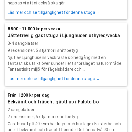
hoppas vi att ni också ska gör...
Läs mer och se tillgänglighet för denna stuga →
8 500 - 11 000 kr per vecka
Jättetrevlig gäststuga i Ljunghusen uthyres/vecka
3-4 sängplatser
9
recensioner,
5
stjärnor i snittbetyg
Njut av Ljunghusens vackraste solnedgång med en
fantastisk utsikt över sundet i ett storslaget naturområde.
Fantastiskt miljö för fågelskådare och ...
Läs mer och se tillgänglighet för denna stuga →
Från 1 200 kr per dag
Bekvämt och fräscht gästhus i Falsterbo
2 sängplatser
7
recensioner,
5
stjärnor i snittbetyg
Gästhuset på 40 kvm har lugnt och bra läge i Falsterbo och
är ett bekvämt och fräscht boende. Det finns två 90 cm