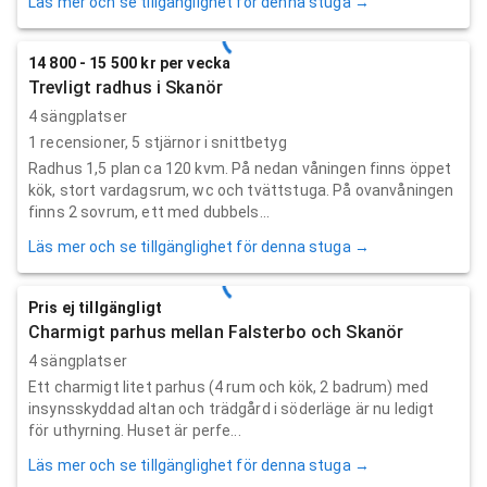
Läs mer och se tillgänglighet för denna stuga →
14 800 - 15 500 kr per vecka
Trevligt radhus i Skanör
4 sängplatser
1
recensioner,
5
stjärnor i snittbetyg
Radhus 1,5 plan ca 120 kvm. På nedan våningen finns öppet
kök, stort vardagsrum, wc och tvättstuga. På ovanvåningen
finns 2 sovrum, ett med dubbels...
Läs mer och se tillgänglighet för denna stuga →
Pris ej tillgängligt
Charmigt parhus mellan Falsterbo och Skanör
4 sängplatser
Ett charmigt litet parhus (4 rum och kök, 2 badrum) med
insynsskyddad altan och trädgård i söderläge är nu ledigt
för uthyrning. Huset är perfe...
Läs mer och se tillgänglighet för denna stuga →