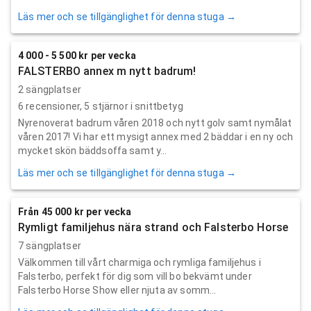
Läs mer och se tillgänglighet för denna stuga →
4 000 - 5 500 kr per vecka
FALSTERBO annex m nytt badrum!
2 sängplatser
6
recensioner,
5
stjärnor i snittbetyg
Nyrenoverat badrum våren 2018 och nytt golv samt nymålat
våren 2017! Vi har ett mysigt annex med 2 bäddar i en ny och
mycket skön bäddsoffa samt y...
Läs mer och se tillgänglighet för denna stuga →
Från 45 000 kr per vecka
Rymligt familjehus nära strand och Falsterbo Horse
7 sängplatser
Välkommen till vårt charmiga och rymliga familjehus i
Falsterbo, perfekt för dig som vill bo bekvämt under
Falsterbo Horse Show eller njuta av somm...