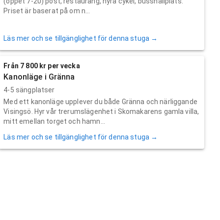
(öppet 7-20) post, restaurang, hyra cykel, busshållplats.
Priset är baserat på om n...
Läs mer och se tillgänglighet för denna stuga →
Från 7 800 kr per vecka
Kanonläge i Gränna
4-5 sängplatser
Med ett kanonläge upplever du både Gränna och närliggande
Visingsö. Hyr vår trerumslägenhet i Skomakarens gamla villa,
mitt emellan torget och hamn...
Läs mer och se tillgänglighet för denna stuga →