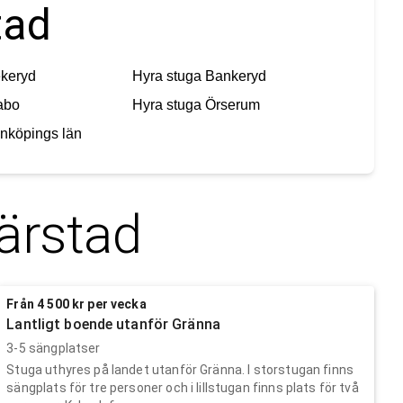
tad
keryd
Hyra stuga
Bankeryd
abo
Hyra stuga
Örserum
nköpings län
ärstad
Från 4 500 kr per vecka
Lantligt boende utanför Gränna
3-5 sängplatser
Stuga uthyres på landet utanför Gränna. I storstugan finns
sängplats för tre personer och i lillstugan finns plats för två