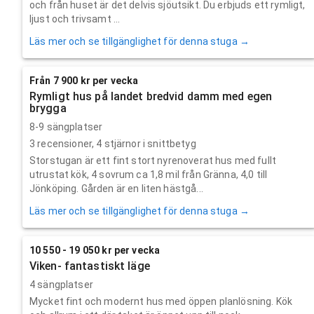
och från huset är det delvis sjöutsikt. Du erbjuds ett rymligt,
ljust och trivsamt ...
Läs mer och se tillgänglighet för denna stuga →
Från 7 900 kr per vecka
Rymligt hus på landet bredvid damm med egen
brygga
8-9 sängplatser
3
recensioner,
4
stjärnor i snittbetyg
Storstugan är ett fint stort nyrenoverat hus med fullt
utrustat kök, 4 sovrum ca 1,8 mil från Gränna, 4,0 till
Jönköping. Gården är en liten hästgå...
Läs mer och se tillgänglighet för denna stuga →
10 550 - 19 050 kr per vecka
Viken- fantastiskt läge
4 sängplatser
Mycket fint och modernt hus med öppen planlösning. Kök