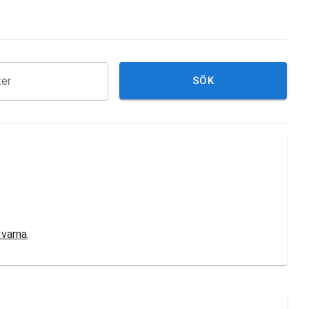
ter
SÖK
varna
.