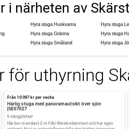
r i närheten av Skärs
Hyra stuga
Huskvarna
Hyra stuga
Le
ng
Hyra stuga
Gränna
Hyra stuga
H
Hyra stuga
Småland
Hyra stuga
Jö
r för uthyrning
Sk
Från 10 087 kr per vecka
Härlig stuga med panoramautsikt över sjön
|SE07027
6 sängplatser
Här bor ni endast 2 m från Klerebodammen och har egen
sjötomt. Njut av solnedgången från den härliga terrassen