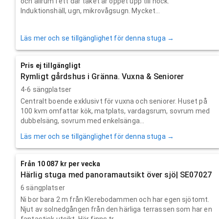
och allrum i ett där taket är öppet upp till nock.
Induktionshäll, ugn, mikrovågsugn. Mycket...
Läs mer och se tillgänglighet för denna stuga →
Pris ej tillgängligt
Rymligt gårdshus i Gränna. Vuxna & Seniorer
4-6 sängplatser
Centralt boende exklusivt för vuxna och seniorer. Huset på
100 kvm omfattar kök, matplats, vardagsrum, sovrum med
dubbelsäng, sovrum med enkelsänga...
Läs mer och se tillgänglighet för denna stuga →
Från 10 087 kr per vecka
Härlig stuga med panoramautsikt över sjö| SE07027
6 sängplatser
Ni bor bara 2 m från Klerebodammen och har egen sjötomt.
Njut av solnedgången från den härliga terrassen som har en
fantastisk utsikt. Här finns tr...