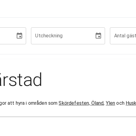
Utcheckning
Antal gäs
ärstad
tugor att hyra i områden som
Skördefesten, Öland
,
Ylen
och
Husk