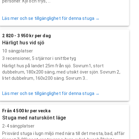
personer. Kyl och frys, ...
Läs mer och se tillgänglighet för denna stuga →
2 820 - 3 950 kr per dag
Härligt hus vid sjö
10 sängplatser
3
recensioner,
5
stjärnor i snittbetyg
Härligt hus på landet 25m från sjö. Sovrum1, stort
dubbelrum, 180x200 säng, med utsikt över sjön. Sovrum 2,
litet dubbelrum, 160x200 säng. Sovrum 3...
Läs mer och se tillgänglighet för denna stuga →
Från 4 500 kr per vecka
Stuga med naturskönt läge
2-4 sängplatser
Prisvärd stuga i lugn miljö med nära till det mesta, bad, affär