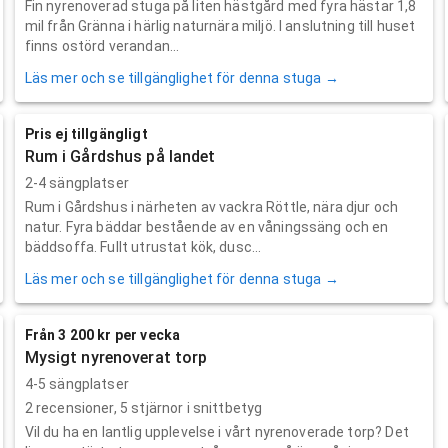
Fin nyrenoverad stuga på liten hästgård med fyra hästar 1,8
mil från Gränna i härlig naturnära miljö. I anslutning till huset
finns ostörd verandan...
Läs mer och se tillgänglighet för denna stuga →
Pris ej tillgängligt
Rum i Gårdshus på landet
2-4 sängplatser
Rum i Gårdshus i närheten av vackra Röttle, nära djur och
natur. Fyra bäddar bestående av en våningssäng och en
bäddsoffa. Fullt utrustat kök, dusc...
Läs mer och se tillgänglighet för denna stuga →
Från 3 200 kr per vecka
Mysigt nyrenoverat torp
4-5 sängplatser
2
recensioner,
5
stjärnor i snittbetyg
Vil du ha en lantlig upplevelse i vårt nyrenoverade torp? Det