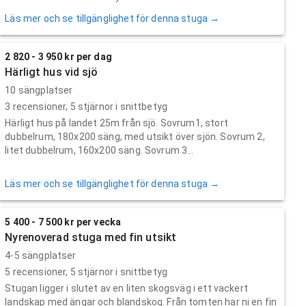
Läs mer och se tillgänglighet för denna stuga →
2 820 - 3 950 kr per dag
Härligt hus vid sjö
10 sängplatser
3
recensioner,
5
stjärnor i snittbetyg
Härligt hus på landet 25m från sjö. Sovrum1, stort
dubbelrum, 180x200 säng, med utsikt över sjön. Sovrum 2,
litet dubbelrum, 160x200 säng. Sovrum 3...
Läs mer och se tillgänglighet för denna stuga →
5 400 - 7 500 kr per vecka
Nyrenoverad stuga med fin utsikt
4-5 sängplatser
5
recensioner,
5
stjärnor i snittbetyg
Stugan ligger i slutet av en liten skogsväg i ett vackert
landskap med ängar och blandskog. Från tomten har ni en fin