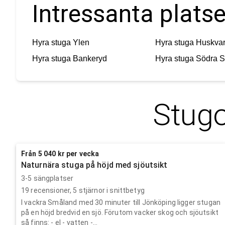
Intressanta platse
Hyra stuga
Ylen
Hyra stuga
Huskva
Hyra stuga
Bankeryd
Hyra stuga
Södra S
Stugo
Från 5 040 kr per vecka
Naturnära stuga på höjd med sjöutsikt
3-5 sängplatser
19
recensioner,
5
stjärnor i snittbetyg
I vackra Småland med 30 minuter till Jönköping ligger stugan
på en höjd bredvid en sjö. Förutom vacker skog och sjöutsikt
så finns: - el - vatten -...