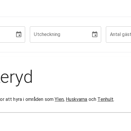
Utcheckning
Antal gäs
keryd
ugor att hyra i områden som
Ylen
,
Huskvarna
och
Tenhult
.