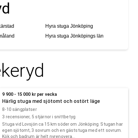
yd
ärstad
Hyra stuga
Jönköping
måland
Hyra stuga
Jönköpings län
keryd
9 900 - 15 000 kr per vecka
Härlig stuga med sjötomt och ostört läge
8-10 sängplatser
3
recensioner,
5
stjärnor i snittbetyg
Stuga vid Lovsjön ca 15 km söder om Jönköping. Stugan har
egen sjötomt, 3 sovrum och en gäststuga med ett sovrum.
Kök och badrum är helt nyrenovera...