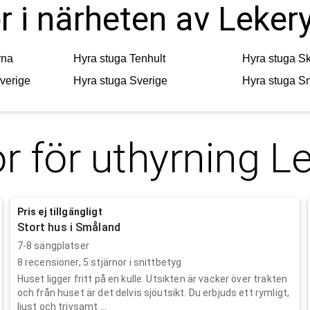
r i närheten av Leker
rna
Hyra stuga
Tenhult
Hyra stuga
Sk
verige
Hyra stuga
Sverige
Hyra stuga
S
r för uthyrning
Le
Pris ej tillgängligt
Stort hus i Småland
7-8 sängplatser
8
recensioner,
5
stjärnor i snittbetyg
Huset ligger fritt på en kulle. Utsikten är vacker över trakten
och från huset är det delvis sjöutsikt. Du erbjuds ett rymligt,
ljust och trivsamt ...