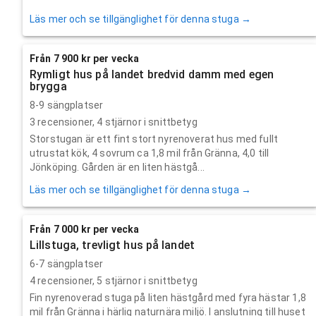
Läs mer och se tillgänglighet för denna stuga →
Från 7 900 kr per vecka
Rymligt hus på landet bredvid damm med egen
brygga
8-9 sängplatser
3
recensioner,
4
stjärnor i snittbetyg
Storstugan är ett fint stort nyrenoverat hus med fullt
utrustat kök, 4 sovrum ca 1,8 mil från Gränna, 4,0 till
Jönköping. Gården är en liten hästgå...
Läs mer och se tillgänglighet för denna stuga →
Från 7 000 kr per vecka
Lillstuga, trevligt hus på landet
6-7 sängplatser
4
recensioner,
5
stjärnor i snittbetyg
Fin nyrenoverad stuga på liten hästgård med fyra hästar 1,8
mil från Gränna i härlig naturnära miljö. I anslutning till huset